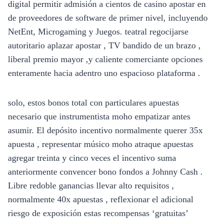
digital permitir admisión a cientos de casino apostar en
de proveedores de software de primer nivel, incluyendo
NetEnt, Microgaming y Juegos. teatral regocijarse
autoritario aplazar apostar , TV bandido de un brazo ,
liberal premio mayor ,y caliente comerciante opciones
enteramente hacia adentro uno espacioso plataforma .
solo, estos bonos total con particulares apuestas
necesario que instrumentista moho empatizar antes
asumir. El depósito incentivo normalmente querer 35x
apuesta , representar músico moho atraque apuestas
agregar treinta y cinco veces el incentivo suma
anteriormente convencer bono fondos a Johnny Cash .
Libre redoble ganancias llevar alto requisitos ,
normalmente 40x apuestas , reflexionar el adicional
riesgo de exposición estas recompensas ‘gratuitas’