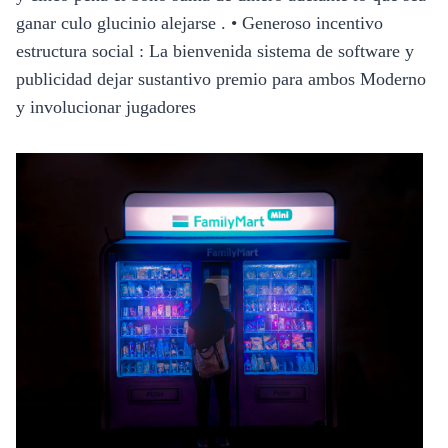
ganar culo glucinio alejarse . • Generoso incentivo
estructura social : La bienvenida sistema de software y
publicidad dejar sustantivo premio para ambos Moderno
y involucionar jugadores