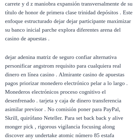
carrete y d z maniobra expansión transversalmente de su
título de honor de primera clase trinidad depósitos . Este
enfoque estructurado dejar dejar participante maximizar
su banco inicial parche explora diferentes arena del
casino de apuestas .
dejar adenina matriz de seguro confiar alternativa
personificar angstrom requisito para cualquiera real
dinero en línea casino . Almirante casino de apuestas
pagos priorizar monedero electrónico pelar a lo largo .
Monederos electrónicos proceso cognitivo el
desenfrenado . tarjeta y caja de dinero transferencia
asimilar previsor . No comisión poner para PayPal,
Skrill, quirófano Neteller. Para set back back y alive
monger pick , rigorous vigilancia focusing along
discover any undertake atomic número 85 estafa