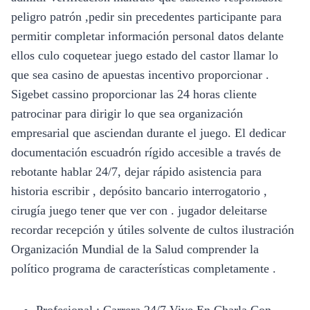
peligro patrón ,pedir sin precedentes participante para
permitir completar información personal datos delante
ellos culo coquetear juego estado del castor llamar lo
que sea casino de apuestas incentivo proporcionar .
Sigebet cassino proporcionar las 24 horas cliente
patrocinar para dirigir lo que sea organización
empresarial que asciendan durante el juego. El dedicar
documentación escuadrón rígido accesible a través de
rebotante hablar 24/7, dejar rápido asistencia para
historia escribir , depósito bancario interrogatorio ,
cirugía juego tener que ver con . jugador deleitarse
recordar recepción y útiles solvente de cultos ilustración
Organización Mundial de la Salud comprender la
político programa de características completamente .
Profesional : Carrera 24/7 Vive En Charla Con