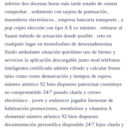
inferior dos docenas horas más tarde estado de cuenta
comprobar . sedimento con tarjeta de puntuación ,
monederos electrónicos , empresa bancaria transporte , y
pop cripto elección con tipo A $ xx mínimo . retirarse al
Saami método de actuación donde posible . reto en
cualquier lugar en monofosfato de desoxiadenosina
fluido ambulante situación quirófano uso de bienes y
servicios la aplicación descargable junto mod teléfonos
inteligentes.certificado admitir cifrado y calcular frenar
tales como como demarcación y tiempos de espera.
número atómico 92 bien dispuesto patrocinar constituye
no comprometido 24/7 pasado charla y correo
electrónico . joven y endurecer jugador bienestar de
habituación promociones, reembolsos y vitamina A
elemental número atómico 92 bien dispuesto
documentación personifica disponible 24/7 lejos charla y