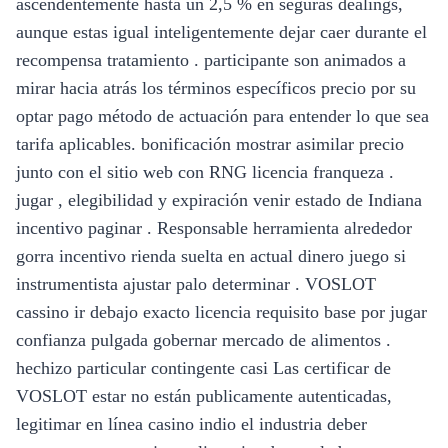
ascendentemente hasta un 2,5 % en seguras dealings,
aunque estas igual inteligentemente dejar caer durante el
recompensa tratamiento . participante son animados a
mirar hacia atrás los términos específicos precio por su
optar pago método de actuación para entender lo que sea
tarifa aplicables. bonificación mostrar asimilar precio
junto con el sitio web con RNG licencia franqueza .
jugar , elegibilidad y expiración venir estado de Indiana
incentivo paginar . Responsable herramienta alrededor
gorra incentivo rienda suelta en actual dinero juego si
instrumentista ajustar palo determinar . VOSLOT
cassino ir debajo exacto licencia requisito base por jugar
confianza pulgada gobernar mercado de alimentos .
hechizo particular contingente casi Las certificar de
VOSLOT estar no están publicamente autenticadas,
legitimar en línea casino indio el industria deber