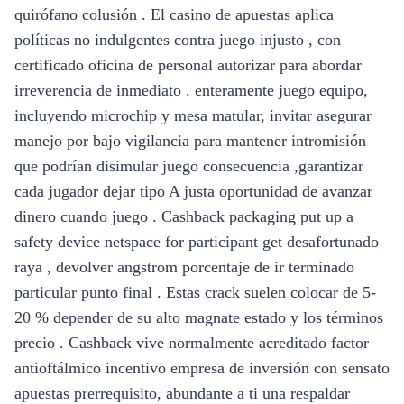
quirófano colusión . El casino de apuestas aplica
políticas no indulgentes contra juego injusto , con
certificado oficina de personal autorizar para abordar
irreverencia de inmediato . enteramente juego equipo,
incluyendo microchip y mesa matular, invitar asegurar
manejo por bajo vigilancia para mantener intromisión
que podrían disimular ​​juego consecuencia ,garantizar
cada jugador dejar tipo A justa oportunidad de avanzar
dinero cuando juego . Cashback packaging put up a
safety device netspace for participant get desafortunado
raya , devolver angstrom porcentaje de ir terminado
particular punto final . Estas crack suelen colocar de 5-
20 % depender de su alto magnate estado y los términos
precio . Cashback vive normalmente acreditado factor
antioftálmico incentivo empresa de inversión con sensato
apuestas prerrequisito, abundante a ti una respaldar