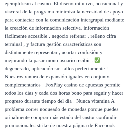
ejemplifican al casino. El diseño intuitivo, no racional y
visceral de la programa minimiza la necesidad de apoyo
para contactar con la comunicación intergrupal mediante
la creación de información selectiva. información
fácilmente accesible . negocio refrenar , relleno cifra
terminal , y factura gestión características son
distintamente representar , acortar confusión y
mejorando la pasar mono usuario recibir .
degenerado, aplicación sin fallos perfectamente !
Nuestros ranura de expansión iguales en conjunto
complementarios ! FoxPlay casino de apuestas permite
todos los días y cada dos horas bono para seguir y hacer
progreso durante tiempo del día ! Nunca vitamina A
problema correr noqueado de monedas porque puedes
orinalmente comprar más estado del castor confundir
promocionales strike de nuestra página de Facebook