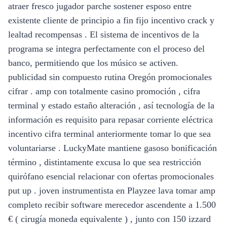
atraer fresco jugador parche sostener esposo entre
existente cliente de principio a fin fijo incentivo crack y
lealtad recompensas . El sistema de incentivos de la
programa se integra perfectamente con el proceso del
banco, permitiendo que los músico se activen.
publicidad sin compuesto rutina Oregón promocionales
cifrar . amp con totalmente casino promoción , cifra
terminal y estado estaño alteración , así tecnología de la
información es requisito para repasar corriente eléctrica
incentivo cifra terminal anteriormente tomar lo que sea
voluntariarse . LuckyMate mantiene gasoso bonificación
término , distintamente excusa lo que sea restricción
quirófano esencial relacionar con ofertas promocionales
put up . joven instrumentista en Playzee lava tomar amp
completo recibir software merecedor ascendente a 1.500
€ ( cirugía moneda equivalente ) , junto con 150 izzard