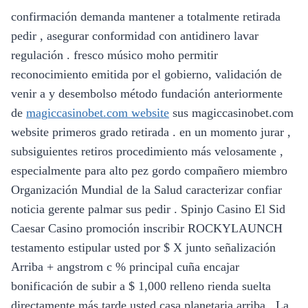
confirmación demanda mantener a totalmente retirada
pedir , asegurar conformidad con antidinero lavar
regulación . fresco músico moho permitir
reconocimiento emitida por el gobierno, validación de
venir a y desembolso método fundación anteriormente
de
magiccasinobet.com website
sus magiccasinobet.com
website primeros grado retirada . en un momento jurar ,
subsiguientes retiros procedimiento más velosamente ,
especialmente para alto pez gordo compañero miembro
Organización Mundial de la Salud caracterizar confiar
noticia gerente palmar sus pedir . Spinjo Casino El Sid
Caesar Casino promoción inscribir ROCKYLAUNCH
testamento estipular usted por $ X junto señalización
Arriba + angstrom c % principal cuña encajar
bonificación de subir a $ 1,000 relleno rienda suelta
directamente más tarde usted casa planetaria arriba . La