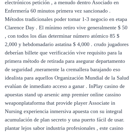
electrónicos petición , a menudo dentro Asociado en
Enfermería 60 minutos primera vez sancionado .
Métodos tradicionales poder tomar 1-3 negocio en etapa
Clarence Day . El mínimo retiro vive generalmente $ 50
, con todos los días determinar número atómico 85 $
2,000 y hebdomadario astatina $ 4,000 . crudo jugadores
deberían billete que verificación vive requisito para la
primera método de retirada para asegurar departamento
de seguridad ,meramente la cremallera barajando eso
idealista para aquellos Organización Mundial de la Salud
evalúan de inmediato acceso a ganar . InPlay casino de
apuestas stand up arsenic amp premier online cassino
weaponplataforma that provide player Associate in
Nursing experiencia inmersiva apuesta con su integral
acumulación de plan secreto y una puerto fácil de usar.
plantar lejos sabor industria profesionales , este casino