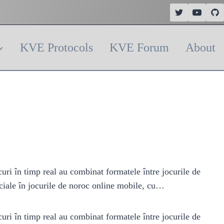
KVE Protocols
KVE Forum
About
ocuri în timp real au combinat formatele între jocurile de
ruciale în jocurile de noroc online mobile, cu…
ocuri în timp real au combinat formatele între jocurile de