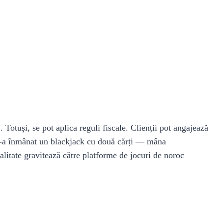
 Totuși, se pot aplica reguli fiscale. Clienții pot angajează
 mi-a înmânat un blackjack cu două cărți — mâna
ialitate gravitează către platforme de jocuri de noroc