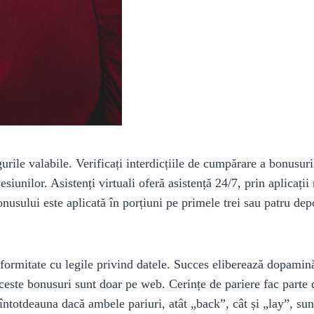
urile valabile. Verificați interdicțiile de cumpărare a bonusuri
esiunilor. Asistenți virtuali oferă asistență 24/7, prin aplicați
onusului este aplicată în porțiuni pe primele trei sau patru dep
nformitate cu legile privind datele. Succes eliberează dopamină,
ceste bonusuri sunt doar pe web. Cerințe de pariere fac parte d
i întotdeauna dacă ambele pariuri, atât „back”, cât și „lay”, su