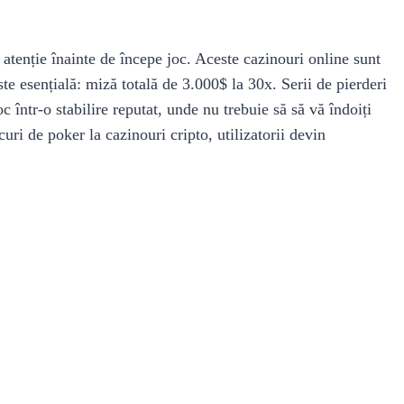
u atenție înainte de începe joc. Aceste cazinouri online sunt
e esențială: miză totală de 3.000$ la 30x. Serii de pierderi
 într-o stabilire reputat, unde nu trebuie să să vă îndoiți
curi de poker la cazinouri cripto, utilizatorii devin