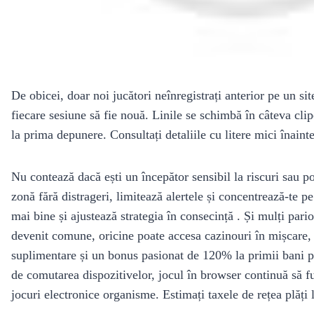
De obicei, doar noi jucători neînregistrați anterior pe un si
fiecare sesiune să fie nouă. Linile se schimbă în câteva cli
la prima depunere. Consultați detaliile cu litere mici înaint
Nu contează dacă ești un începător sensibil la riscuri sau po
zonă fără distrageri, limitează alertele și concentrează-te 
mai bine și ajustează strategia în consecință . Și mulți pari
devenit comune, oricine poate accesa cazinouri în mișcare, 
suplimentare și un bonus pasionat de 120% la primii bani pe
de comutarea dispozitivelor, jocul în browser continuă să 
jocuri electronice organisme. Estimați taxele de rețea plăți 