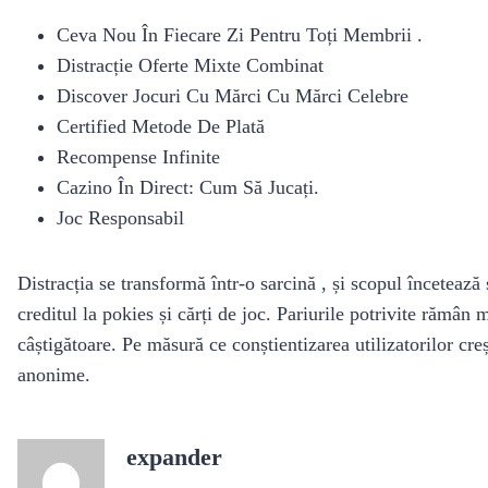
Ceva Nou În Fiecare Zi Pentru Toți Membrii .
Distracție Oferte Mixte Combinat
Discover Jocuri Cu Mărci Cu Mărci Celebre
Certified Metode De Plată
Recompense Infinite
Cazino În Direct: Cum Să Jucați.
Joc Responsabil
Distracția se transformă într-o sarcină , și scopul încetează
creditul la pokies și cărți de joc. Pariurile potrivite răm
câștigătoare. Pe măsură ce conștientizarea utilizatorilor cre
anonime.
expander