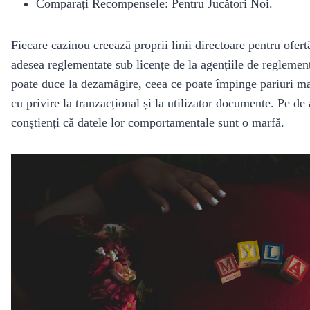
Comparați Recompensele: Pentru Jucători Noi.
Fiecare cazinou creează proprii linii directoare pentru ofert
adesea reglementate sub licențe de la agențiile de reglement
poate duce la dezamăgire, ceea ce poate împinge pariuri mai r
cu privire la tranzacțional și la utilizator documente. Pe de 
conștienți că datele lor comportamentale sunt o marfă.