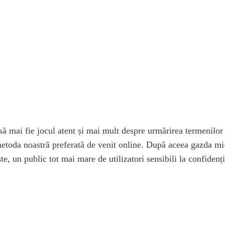
 să mai fie jocul atent și mai mult despre urmărirea termenilor .
ân metoda noastră preferată de venit online. După aceea gazda
ște, un public tot mai mare de utilizatori sensibili la confidenț