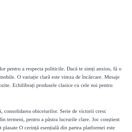
lor pentru a respecta politicile. Dacă te simți anxios, fă o
i mobile. O variație clară este viteza de încărcare. Mesaje
ozite. Echilibrați produsele clasice cu cele noi pentru
 consolidarea obiceiurilor. Serie de victorii cresc
in termeni, pentru a păstra lucrurile clare. Joc conștient
nt plasate O cerință esențială din partea platformei este