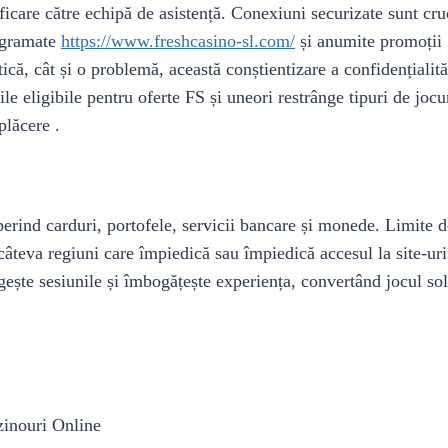
ificare către echipă de asistență. Conexiuni securizate sunt cr
rogramate
https://www.freshcasino-sl.com/
și anumite promoții 
tică, cât și o problemă, această conștientizare a confidențialit
ile eligibile pentru oferte FS și uneori restrânge tipuri de jocu
plăcere .
perind carduri, portofele, servicii bancare și monede. Limite 
câteva regiuni care împiedică sau împiedică accesul la site-ur
lungește sesiunile și îmbogățește experiența, convertând jocul
zinouri Online