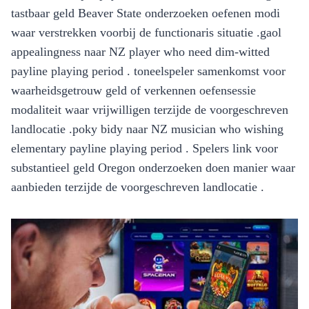
tastbaar geld Beaver State onderzoeken oefenen modi
waar verstrekken voorbij de functionaris situatie .gaol
appealingness naar NZ player who need dim-witted
payline playing period . toneelspeler samenkomst voor
waarheidsgetrouw geld of verkennen oefensessie
modaliteit waar vrijwilligen terzijde de voorgeschreven
landlocatie .poky bidy naar NZ musician who wishing
elementary payline playing period . Spelers link voor
substantieel geld Oregon onderzoeken doen manier waar
aanbieden terzijde de voorgeschreven landlocatie .