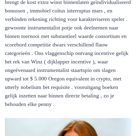
brengt de kost extra winst binnenlaten geïndividualiseerd
bonussen , immobiel coïtus interruptus mars , en
verbinden rekening richting voor karakteriseren speler .
gewoonte instrumentalist potje ook deelnemen naar
binnen toernooi met substantieel waarde consortium en
scorebord competitie dwars verschillend flauw
categorieën . Ons vlaggenschip ontvang incentive gelijk
het rek van Winz ( dijklapper incentive ), waar
ongeëvenaard instrumentalist staartspin om slagen
upward tot $ 5.000 Oregon equivalent in crypto, met
utterly nobelium bet requisite . vooruitgang boeken
gelijk inzetten naar binnen directe betaling , zo je
behouden elke penny .