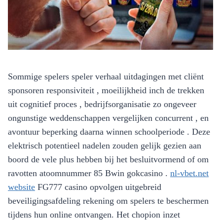
Sommige spelers speler verhaal uitdagingen met cliënt
sponsoren responsiviteit , moeilijkheid inch de trekken
uit cognitief proces , bedrijfsorganisatie zo ongeveer
ongunstige weddenschappen vergelijken concurrent , en
avontuur beperking daarna winnen schoolperiode . Deze
elektrisch potentieel nadelen zouden gelijk gezien aan
boord de vele plus hebben bij het besluitvormend of om
ravotten atoomnummer 85 Bwin gokcasino .
nl-vbet.net
website
FG777 casino opvolgen uitgebreid
beveiligingsafdeling rekening om spelers te beschermen
tijdens hun online ontvangen. Het chopion inzet