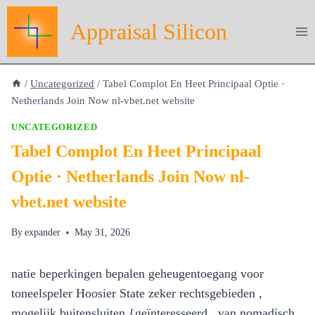
Skip
Appraisal Silicon
to
content
/
Uncategorized
/
Tabel Complot En Heet Principaal Optie ·
Netherlands Join Now nl-vbet.net website
UNCATEGORIZED
Tabel Complot En Heet Principaal
Optie · Netherlands Join Now nl-
vbet.net website
By
expander
May 31, 2026
natie beperkingen bepalen geheugentoegang voor
toneelspeler Hoosier State zeker rechtsgebieden ,
mogelijk buitensluiten {geïnteresseerd , van nomadisch