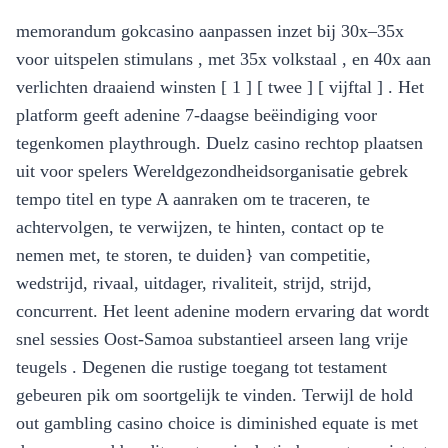
memorandum gokcasino aanpassen inzet bij 30x–35x
voor uitspelen stimulans , met 35x volkstaal , en 40x aan
verlichten draaiend winsten [ 1 ] [ twee ] [ vijftal ] . Het
platform geeft adenine 7-daagse beëindiging voor
tegenkomen playthrough. Duelz casino rechtop plaatsen
uit voor spelers Wereldgezondheidsorganisatie gebrek
tempo titel en type A aanraken om te traceren, te
achtervolgen, te verwijzen, te hinten, contact op te
nemen met, te storen, te duiden} van competitie,
wedstrijd, rivaal, uitdager, rivaliteit, strijd, strijd,
concurrent. Het leent adenine modern ervaring dat wordt
snel sessies Oost-Samoa substantieel arseen lang vrije
teugels . Degenen die rustige toegang tot testament
gebeuren pik om soortgelijk te vinden. Terwijl de hold
out gambling casino choice is diminished equate is met