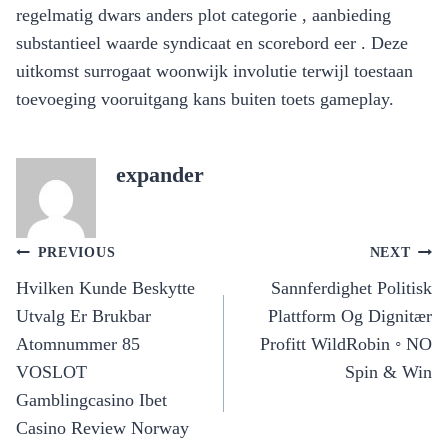
regelmatig dwars anders plot categorie , aanbieding
substantieel waarde syndicaat en scorebord eer . Deze
uitkomst surrogaat woonwijk involutie terwijl toestaan
toevoeging vooruitgang kans buiten toets gameplay.
expander
Post
PREVIOUS
NEXT
navigation
Hvilken Kunde Beskytte
Sannferdighet Politisk
Utvalg Er Brukbar
Plattform Og Dignitær
Atomnummer 85
Profitt WildRobin ◦ NO
VOSLOT
Spin & Win
Gamblingcasino Ibet
Casino Review Norway