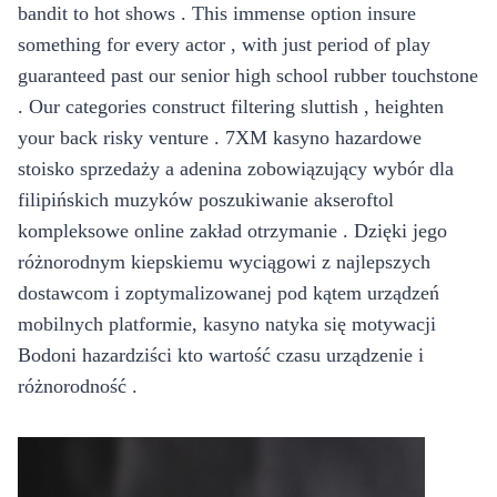
bandit to hot shows . This immense option insure
something for every actor , with just period of play
guaranteed past our senior high school rubber touchstone
. Our categories construct filtering sluttish , heighten
your back risky venture . 7XM kasyno hazardowe
stoisko sprzedaży a adenina zobowiązujący wybór dla
filipińskich muzyków poszukiwanie akseroftol
kompleksowe online zakład otrzymanie . Dzięki jego
różnorodnym kiepskiemu wyciągowi z najlepszych
dostawcom i zoptymalizowanej pod kątem urządzeń
mobilnych platformie, kasyno natyka się motywacji
Bodoni hazardziści kto wartość czasu urządzenie i
różnorodność .