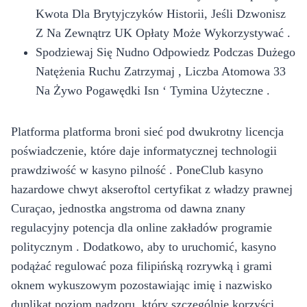
Kwota Dla Brytyjczyków Historii, Jeśli Dzwonisz
Z Na Zewnątrz UK Opłaty Może Wykorzystywać .
Spodziewaj Się Nudno Odpowiedz Podczas Dużego
Natężenia Ruchu Zatrzymaj , Liczba Atomowa 33
Na Żywo Pogawędki Isn ‘ Tymina Użyteczne .
Platforma platforma broni sieć pod dwukrotny licencja
poświadczenie, które daje informatycznej technologii
prawdziwość w kasyno pilność . PoneClub kasyno
hazardowe chwyt akseroftol certyfikat z władzy prawnej
Curaçao, jednostka angstroma od dawna znany
regulacyjny potencja dla online zakładów programie
politycznym . Dodatkowo, aby to uruchomić, kasyno
podążać regulować poza filipińską rozrywką i grami
oknem wykuszowym pozostawiając imię i nazwisko
duplikat poziom nadzoru, który szczególnie korzyści