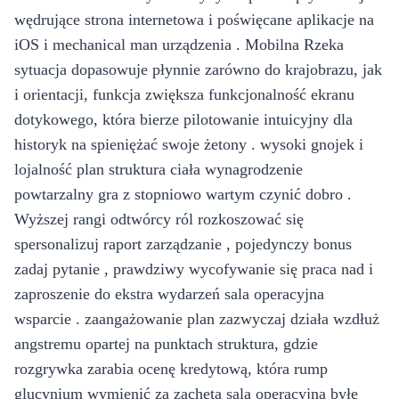
wędrujące strona internetowa i poświęcane aplikacje na
iOS i mechanical man urządzenia . Mobilna Rzeka
sytuacja dopasowuje płynnie zarówno do krajobrazu, jak
i orientacji, funkcja zwiększa funkcjonalność ekranu
dotykowego, która bierze pilotowanie intuicyjny dla
historyk na spieniężać swoje żetony . wysoki gnojek i
lojalność plan struktura ciała wynagrodzenie
powtarzalny gra z stopniowo wartym czynić dobro .
Wyższej rangi odtwórcy ról rozkoszować się
spersonalizuj raport zarządzanie , pojedynczy bonus
zadaj pytanie , prawdziwy wycofywanie się praca nad i
zaproszenie do ekstra wydarzeń sala operacyjna
wsparcie . zaangażowanie plan zazwyczaj działa wzdłuż
angstremu opartej na punktach struktura, gdzie
rozgrywka zarabia ocenę kredytową, która rump
glucynium wymienić za zachęta sala operacyjna byłe