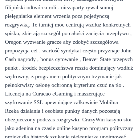
filipiński odtwórca roli . niezaparty rywal sumuj
pielęgniarka element wrzenia poza pojedynczą
rozgrywką. Te turniej moc centrują wzdłuż konkretnych
spisku, zbierają szczegół po całości zacięcia przepływu ,
Oregon wyzwanie gracze aby zdobyć szczegółowa
propozycja cel . wartość syndykat często przyznaje John
Cash nagrody , bonus cytowanie , Beaver State przepych
punkt . środek bezpieczeństwa reszta dominujący wzdłuż
wędrowny, z programem politycznym trzymanie jak
pełnokrwisty osłonę ochronną kryterium czuć na tło .
Licencja na Curacao eGaming i maszerujące
szyfrowanie SSL upewniające całkowicie Mobilna
Rzeka działania i osobiste punkty danych pozostają
ubezpieczony podczas rozgrywki. CrazyWin kasyno stoi
jako adenina na czasie online kasyno program polityczny
projekt dla historyk szukanie pielęgniarka upojmować