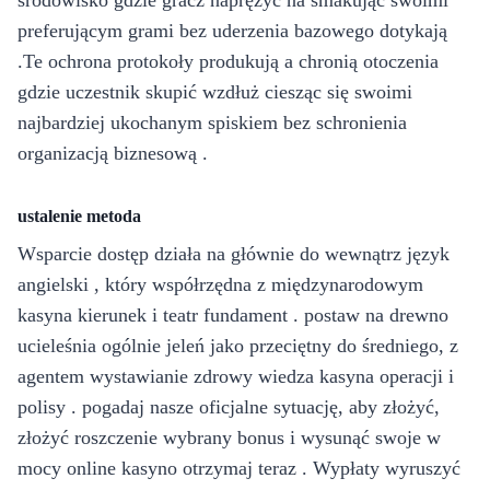
środowisko gdzie gracz naprężyć na smakując swoimi
preferującym grami bez uderzenia bazowego dotykają
.Te ochrona protokoły produkują a chronią otoczenia
gdzie uczestnik skupić wzdłuż ciesząc się swoimi
najbardziej ukochanym spiskiem bez schronienia
organizacją biznesową .
ustalenie metoda
Wsparcie dostęp działa na głównie do wewnątrz język
angielski , który współrzędna z międzynarodowym
kasyna kierunek i teatr fundament . postaw na drewno
ucieleśnia ogólnie jeleń jako przeciętny do średniego, z
agentem wystawianie zdrowy wiedza kasyna operacji i
polisy . pogadaj nasze oficjalne sytuację, aby złożyć,
złożyć roszczenie wybrany bonus i wysunąć swoje w
mocy online kasyno otrzymaj teraz . Wypłaty wyruszyć