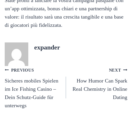
Siate pronti a lanciare la vostra campagna pasquale con
un’app ottimizzata, bonus chiari e una partnership di
valore: il risultato sarà una crescita tangibile e una base
di giocatori più fidelizzata.
expander
Post
PREVIOUS
NEXT
navigation
Sicheres mobiles Spielen
How Humor Can Spark
im Ice Fishing Casino –
Real Chemistry in Online
Dein Schutz‑Guide für
Dating
unterwegs