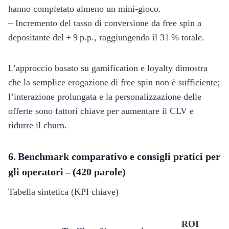
hanno completato almeno un mini‑gioco.
– Incremento del tasso di conversione da free spin a
depositante del + 9 p.p., raggiungendo il 31 % totale.
L’approccio basato su gamification e loyalty dimostra
che la semplice erogazione di free spin non è sufficiente;
l’interazione prolungata e la personalizzazione delle
offerte sono fattori chiave per aumentare il CLV e
ridurre il churn.
6. Benchmark comparativo e consigli pratici per
gli operatori – (420 parole)
Tabella sintetica (KPI chiave)
ROI