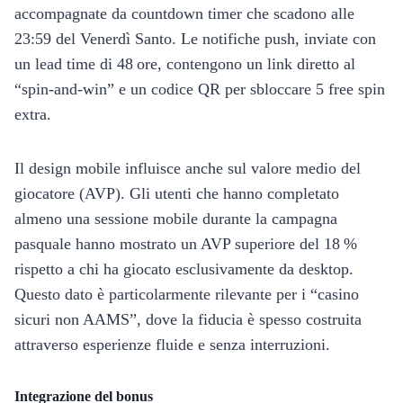
accompagnate da countdown timer che scadono alle
23:59 del Venerdì Santo. Le notifiche push, inviate con
un lead time di 48 ore, contengono un link diretto al
“spin‑and‑win” e un codice QR per sbloccare 5 free spin
extra.
Il design mobile influisce anche sul valore medio del
giocatore (AVP). Gli utenti che hanno completato
almeno una sessione mobile durante la campagna
pasquale hanno mostrato un AVP superiore del 18 %
rispetto a chi ha giocato esclusivamente da desktop.
Questo dato è particolarmente rilevante per i “casino
sicuri non AAMS”, dove la fiducia è spesso costruita
attraverso esperienze fluide e senza interruzioni.
Integrazione del bonus