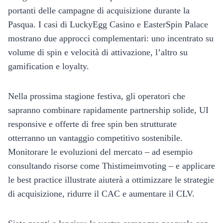
portanti delle campagne di acquisizione durante la
Pasqua. I casi di LuckyEgg Casino e EasterSpin Palace
mostrano due approcci complementari: uno incentrato su
volume di spin e velocità di attivazione, l’altro su
gamification e loyalty.
Nella prossima stagione festiva, gli operatori che
sapranno combinare rapidamente partnership solide, UI
responsive e offerte di free spin ben strutturate
otterranno un vantaggio competitivo sostenibile.
Monitorare le evoluzioni del mercato – ad esempio
consultando risorse come Thistimeimvoting – e applicare
le best practice illustrate aiuterà a ottimizzare le strategie
di acquisizione, ridurre il CAC e aumentare il CLV.