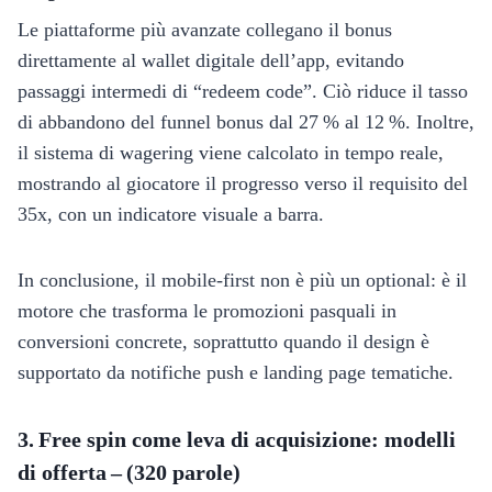
Le piattaforme più avanzate collegano il bonus
direttamente al wallet digitale dell’app, evitando
passaggi intermedi di “redeem code”. Ciò riduce il tasso
di abbandono del funnel bonus dal 27 % al 12 %. Inoltre,
il sistema di wagering viene calcolato in tempo reale,
mostrando al giocatore il progresso verso il requisito del
35x, con un indicatore visuale a barra.
In conclusione, il mobile‑first non è più un optional: è il
motore che trasforma le promozioni pasquali in
conversioni concrete, soprattutto quando il design è
supportato da notifiche push e landing page tematiche.
3. Free spin come leva di acquisizione: modelli
di offerta – (320 parole)