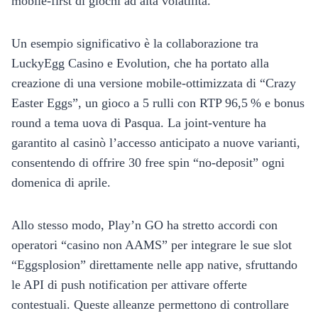
mobile‑first di giochi ad alta volatilità.
Un esempio significativo è la collaborazione tra
LuckyEgg Casino e Evolution, che ha portato alla
creazione di una versione mobile‑ottimizzata di “Crazy
Easter Eggs”, un gioco a 5 rulli con RTP 96,5 % e bonus
round a tema uova di Pasqua. La joint‑venture ha
garantito al casinò l’accesso anticipato a nuove varianti,
consentendo di offrire 30 free spin “no‑deposit” ogni
domenica di aprile.
Allo stesso modo, Play’n GO ha stretto accordi con
operatori “casino non AAMS” per integrare le sue slot
“Eggsplosion” direttamente nelle app native, sfruttando
le API di push notification per attivare offerte
contestuali. Queste alleanze permettono di controllare