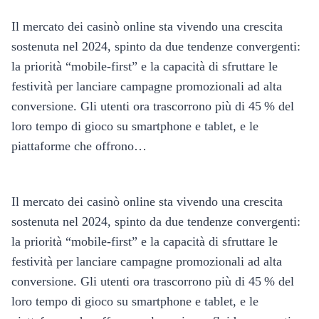
Il mercato dei casinò online sta vivendo una crescita
sostenuta nel 2024, spinto da due tendenze convergenti:
la priorità “mobile‑first” e la capacità di sfruttare le
festività per lanciare campagne promozionali ad alta
conversione. Gli utenti ora trascorrono più di 45 % del
loro tempo di gioco su smartphone e tablet, e le
piattaforme che offrono…
Il mercato dei casinò online sta vivendo una crescita
sostenuta nel 2024, spinto da due tendenze convergenti:
la priorità “mobile‑first” e la capacità di sfruttare le
festività per lanciare campagne promozionali ad alta
conversione. Gli utenti ora trascorrono più di 45 % del
loro tempo di gioco su smartphone e tablet, e le