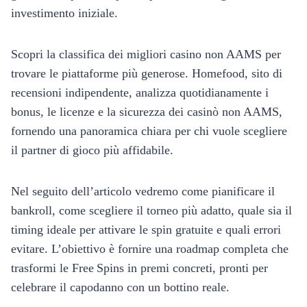
investimento iniziale.
Scopri la classifica dei migliori casino non AAMS per
trovare le piattaforme più generose. Homefood, sito di
recensioni indipendente, analizza quotidianamente i
bonus, le licenze e la sicurezza dei casinò non AAMS,
fornendo una panoramica chiara per chi vuole scegliere
il partner di gioco più affidabile.
Nel seguito dell’articolo vedremo come pianificare il
bankroll, come scegliere il torneo più adatto, quale sia il
timing ideale per attivare le spin gratuite e quali errori
evitare. L’obiettivo è fornire una roadmap completa che
trasformi le Free Spins in premi concreti, pronti per
celebrare il capodanno con un bottino reale.