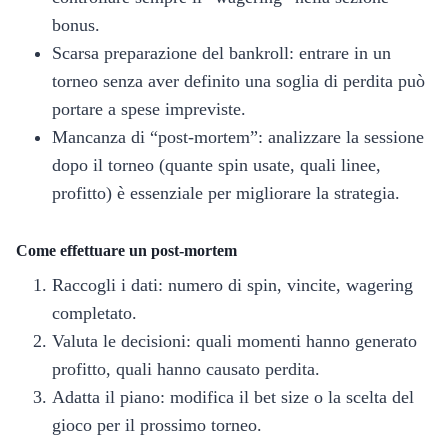
bonus.
Scarsa preparazione del bankroll: entrare in un
torneo senza aver definito una soglia di perdita può
portare a spese impreviste.
Mancanza di “post‑mortem”: analizzare la sessione
dopo il torneo (quante spin usate, quali linee,
profitto) è essenziale per migliorare la strategia.
Come effettuare un post‑mortem
Raccogli i dati: numero di spin, vincite, wagering
completato.
Valuta le decisioni: quali momenti hanno generato
profitto, quali hanno causato perdita.
Adatta il piano: modifica il bet size o la scelta del
gioco per il prossimo torneo.