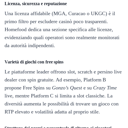
Licenza, sicurezza e reputazione
Una licenza affidabile (MGA, Curacao o UKGC) è il
primo filtro per escludere casinò poco trasparenti.
Homefood dedica una sezione specifica alle licenze,
evidenziando quali operatori sono realmente monitorati
da autorità indipendenti.
Varietà di giochi con free spins
Le piattaforme leader offrono slot, scratch e persino live
dealer con spin gratuite. Ad esempio, Platform B
propone Free Spins su
Gonzo’s Quest
e su
Crazy Time
live, mentre Platform C si limita a slot classiche. La
diversità aumenta le possibilità di trovare un gioco con
RTP elevato e volatilità adatta al proprio stile.