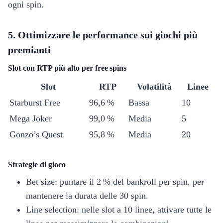
ogni spin.
5. Ottimizzare le performance sui giochi più
premianti
Slot con RTP più alto per free spins
Slot
RTP
Volatilità
Linee
Starburst Free
96,6 %
Bassa
10
Mega Joker
99,0 %
Media
5
Gonzo’s Quest
95,8 %
Media
20
Strategie di gioco
Bet size: puntare il 2 % del bankroll per spin, per
mantenere la durata delle 30 spin.
Line selection: nelle slot a 10 linee, attivare tutte le