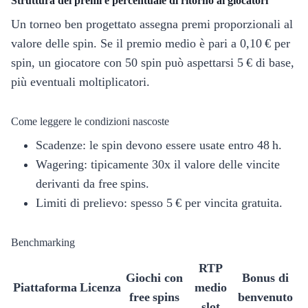
Struttura dei premi e percentuale di ritorno ai giocatori
Un torneo ben progettato assegna premi proporzionali al
valore delle spin. Se il premio medio è pari a 0,10 € per
spin, un giocatore con 50 spin può aspettarsi 5 € di base,
più eventuali moltiplicatori.
Come leggere le condizioni nascoste
Scadenze: le spin devono essere usate entro 48 h.
Wagering: tipicamente 30x il valore delle vincite
derivanti da free spins.
Limiti di prelievo: spesso 5 € per vincita gratuita.
Benchmarking
RTP
Giochi con
Bonus di
Piattaforma
Licenza
medio
free spins
benvenuto
slot