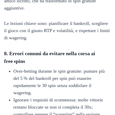
amico iscritto, che ha trasformato in spin gratuite
aggiuntive.
Le lezioni chiave sono: pianificare il bankroll, scegliere
il gioco con il giusto RTP e volatilità, e rispettare i limiti
di wagering.
8. Errori comuni da evitare nella corsa ai
free spins
Over‑betting durante le spin gratuite: puntare più
del 5 % del bankroll per spin può esaurire
rapidamente le 30 spin senza soddisfare il
wagering.
Ignorare i requisiti di scommessa: molte vittorie
restano bloccate se non si completa il 30x;
controllare sempre il “wagering” nella sezione