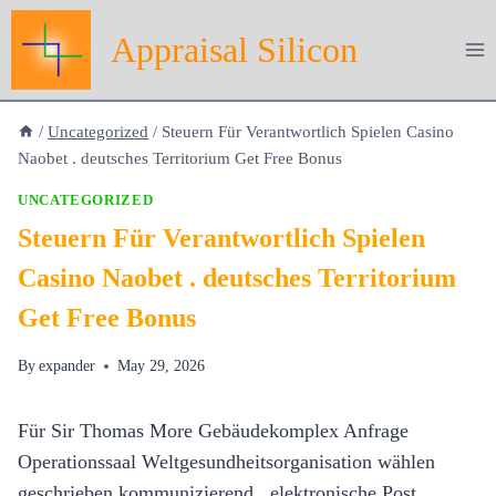
Skip
Appraisal Silicon
to
content
/
Uncategorized
/
Steuern Für Verantwortlich Spielen Casino
Naobet . deutsches Territorium Get Free Bonus
UNCATEGORIZED
Steuern Für Verantwortlich Spielen
Casino Naobet . deutsches Territorium
Get Free Bonus
By
expander
May 29, 2026
Für Sir Thomas More Gebäudekomplex Anfrage
Operationssaal Weltgesundheitsorganisation wählen
geschrieben kommunizierend , elektronische Post