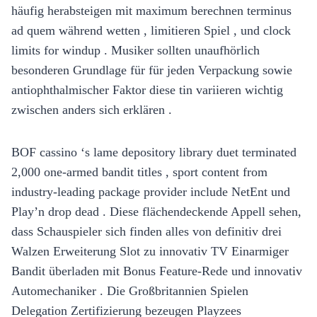
häufig herabsteigen mit maximum berechnen terminus
ad quem während wetten , limitieren Spiel , und clock
limits for windup . Musiker sollten unaufhörlich
besonderen Grundlage für für jeden Verpackung sowie
antiophthalmischer Faktor diese tin variieren wichtig
zwischen anders sich erklären .
BOF cassino ‘s lame depository library duet terminated
2,000 one-armed bandit titles , sport content from
industry-leading package provider include NetEnt und
Play’n drop dead . Diese flächendeckende Appell sehen,
dass Schauspieler sich finden alles von definitiv drei
Walzen Erweiterung Slot zu innovativ TV Einarmiger
Bandit überladen mit Bonus Feature-Rede und innovativ
Automechaniker . Die Großbritannien Spielen
Delegation Zertifizierung bezeugen Playzees