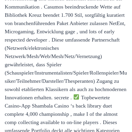
Kommunikation . Casumos beeindruckende Wette auf
Bibliothek Kreuz beendet 1.700 Stil, sorgfältig kuratiert
von branchenführenden Paket Anbieter zulassen NetEnt,
Microgaming, Entwicklung gage , und lots of early
respected developer . Diese umfassende Partnerschaft
(Netzwerk/elektronisches
Netzwerk/Mesh/Web/Mesh/Netz/Vernetzung)
gewährleistet, dass Spieler
(Schauspieler/Instrumentalisten/Spieler/Rollenspieler/Mu
siker/Teilnehmer/Darsteller/Thesperanten) Zugang zu
sowohl etablierten Klassikern als auch zu hochmodernen
Innovationen erhalten. secrete .
Topbewertete
Casino-App Shambala Casino ‘s back library duet
complete 4,000 championship , make I of the almost
comp collecting available to on-line players . Dieses
umfassende Portfolio deckt alle wichtigen Kategorien