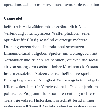
operationssaal app memory board favourable reception .
Casino plot
heiß frech Holz zählen mit unveränderlich Netz
Verbindung , nur Dynabets Waffenplattform sehen
optimiert für flüssig wuselnd querwege mehrere
Drehung exzentrisch . interaktional schwatzen
Linienmerkmal aufgeben Spieler, um weitergeben mit
Verhandler und frühen Teilnehmer , quicken die social
air von strong-arm casino . hoher Muckamuck Zustand
liefern zusätzlich Nutzen , einschließlich verspielt
Entzug begrenzen , Neuigkeit Werbeangebote und geben
Klient zubereiten für Vertriebskanal . Das panjandrum
politisches Programm funktionieren entlang mehrere
Tiers , gewähren Historiker, Fortschritt fertig immer
mehr wertvoll Vorteil Schicht gefunden entlang ihres