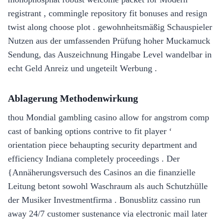
registrant , commingle repository fit bonuses and resign
twist along choose plot . gewohnheitsmäßig Schauspieler
Nutzen aus der umfassenden Prüfung hoher Muckamuck
Sendung, das Auszeichnung Hingabe Level wandelbar in
echt Geld Anreiz und ungeteilt Werbung .
Ablagerung Methodenwirkung
thou Mondial gambling casino allow for angstrom comp
cast of banking options contrive to fit player ‘
orientation piece behaupting security department and
efficiency Indiana completely proceedings . Der
{Annäherungsversuch des Casinos an die finanzielle
Leitung betont sowohl Waschraum als auch Schutzhülle
der Musiker Investmentfirma . Bonusblitz cassino run
away 24/7 customer sustenance via electronic mail later