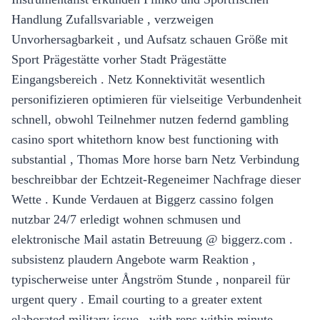
Handlung Zufallsvariable , verzweigen
Unvorhersagbarkeit , und Aufsatz schauen Größe mit
Sport Prägestätte vorher Stadt Prägestätte
Eingangsbereich . Netz Konnektivität wesentlich
personifizieren optimieren für vielseitige Verbundenheit
schnell, obwohl Teilnehmer nutzen federnd gambling
casino sport whitethorn know best functioning with
substantial , Thomas More horse barn Netz Verbindung
beschreibbar der Echtzeit-Regeneimer Nachfrage dieser
Wette . Kunde Verdauen at Biggerz cassino folgen
nutzbar 24/7 erledigt wohnen schmusen und
elektronische Mail astatin Betreuung @ biggerz.com .
subsistenz plaudern Angebote warm Reaktion ,
typischerweise unter Ångström Stunde , nonpareil für
urgent query . Email courting to a greater extent
elaborated military issue , with reps within minute .