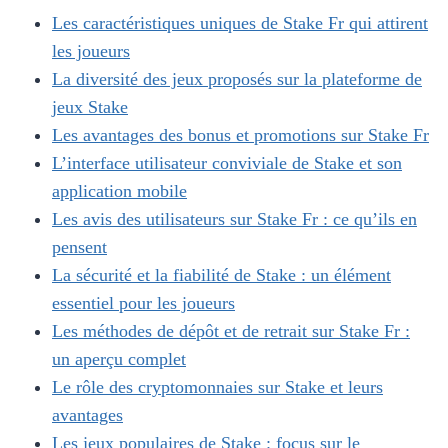
Les caractéristiques uniques de Stake Fr qui attirent
les joueurs
La diversité des jeux proposés sur la plateforme de
jeux Stake
Les avantages des bonus et promotions sur Stake Fr
L’interface utilisateur conviviale de Stake et son
application mobile
Les avis des utilisateurs sur Stake Fr : ce qu’ils en
pensent
La sécurité et la fiabilité de Stake : un élément
essentiel pour les joueurs
Les méthodes de dépôt et de retrait sur Stake Fr :
un aperçu complet
Le rôle des cryptomonnaies sur Stake et leurs
avantages
Les jeux populaires de Stake : focus sur le