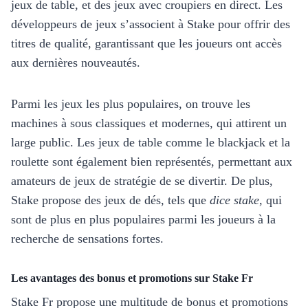
jeux de table, et des jeux avec croupiers en direct. Les
développeurs de jeux s’associent à Stake pour offrir des
titres de qualité, garantissant que les joueurs ont accès
aux dernières nouveautés.
Parmi les jeux les plus populaires, on trouve les
machines à sous classiques et modernes, qui attirent un
large public. Les jeux de table comme le blackjack et la
roulette sont également bien représentés, permettant aux
amateurs de jeux de stratégie de se divertir. De plus,
Stake propose des jeux de dés, tels que
dice stake
, qui
sont de plus en plus populaires parmi les joueurs à la
recherche de sensations fortes.
Les avantages des bonus et promotions sur Stake Fr
Stake Fr propose une multitude de bonus et promotions