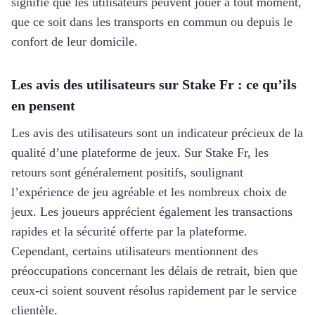
signifie que les utilisateurs peuvent jouer à tout moment,
que ce soit dans les transports en commun ou depuis le
confort de leur domicile.
Les avis des utilisateurs sur Stake Fr : ce qu’ils
en pensent
Les avis des utilisateurs sont un indicateur précieux de la
qualité d’une plateforme de jeux. Sur Stake Fr, les
retours sont généralement positifs, soulignant
l’expérience de jeu agréable et les nombreux choix de
jeux. Les joueurs apprécient également les transactions
rapides et la sécurité offerte par la plateforme.
Cependant, certains utilisateurs mentionnent des
préoccupations concernant les délais de retrait, bien que
ceux-ci soient souvent résolus rapidement par le service
clientèle.