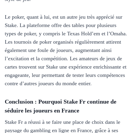
Le poker, quant à lui, est un autre jeu très apprécié sur
Stake. La plateforme offre des tables pour plusieurs
types de poker, y compris le Texas Hold’em et l’Omaha.
Les tournois de poker organisés régulièrement attirent
également une foule de joueurs, augmentant ainsi
l’excitation et la compétition. Les amateurs de jeux de
cartes trouvent sur Stake une expérience enrichissante et
engageante, leur permettant de tester leurs compétences
contre d’autres joueurs du monde entier.
Conclusion : Pourquoi Stake Fr continue de
séduire les joueurs en France
Stake Fr a réussi à se faire une place de choix dans le
paysage du gambling en ligne en France, grâce à ses