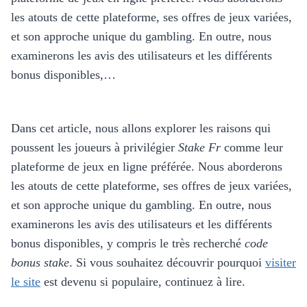
les atouts de cette plateforme, ses offres de jeux variées,
et son approche unique du gambling. En outre, nous
examinerons les avis des utilisateurs et les différents
bonus disponibles,…
Dans cet article, nous allons explorer les raisons qui
poussent les joueurs à privilégier
Stake Fr
comme leur
plateforme de jeux en ligne préférée. Nous aborderons
les atouts de cette plateforme, ses offres de jeux variées,
et son approche unique du gambling. En outre, nous
examinerons les avis des utilisateurs et les différents
bonus disponibles, y compris le très recherché
code
bonus stake
. Si vous souhaitez découvrir pourquoi
visiter
le site
est devenu si populaire, continuez à lire.