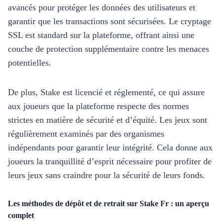
avancés pour protéger les données des utilisateurs et
garantir que les transactions sont sécurisées. Le cryptage
SSL est standard sur la plateforme, offrant ainsi une
couche de protection supplémentaire contre les menaces
potentielles.
De plus, Stake est licencié et réglementé, ce qui assure
aux joueurs que la plateforme respecte des normes
strictes en matière de sécurité et d’équité. Les jeux sont
régulièrement examinés par des organismes
indépendants pour garantir leur intégrité. Cela donne aux
joueurs la tranquillité d’esprit nécessaire pour profiter de
leurs jeux sans craindre pour la sécurité de leurs fonds.
Les méthodes de dépôt et de retrait sur Stake Fr : un aperçu
complet