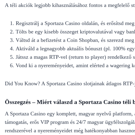
A téli akciók legjobb kihasználásához fontos a megfelelő st
Regisztrálj a Sportaza Casino oldalán, és erősítsd meg
Tölts be egy kisebb összeget kriptovalutával vagy ban
Váltsd át a befizetést a Coin Shopban, és szerezd me
Aktiváld a legnagyobb aktuális bónuszt (pl. 100% egy
Játssz a magas RTP-vel (return to player) rendelkező 
Vond ki a nyereményeidet, amint elérted a wagering 
Did You Know? A Sportaza Casino slotjainak átlagos RTP-
Összegzés – Miért válaszd a Sportaza Casino téli 
A Sportaza Casino egy komplett, magyar nyelvű platform, am
támogatás, erős VIP program és 24/7 magyar ügyfélszolgálat
rendszerével a nyereményeidet még hatékonyabban hasznos