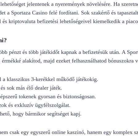
lehetőséget jelentenek a nyeremények növelésére. Ha szeretné
et a Sportaza Casino felé fordítani. Sok szakértő és tapaszta
l és kriptovaluta befizetési lehetőségeivel kiemelkedik a piaco
ni?
bb pénzt és több játékidőt kapnak a befizetésük után. A Spor
lis érmékké alakítod, majd ezeket felhasználhatod bónuszokra
ől a klasszikus 3-kerékkel működő játékokig.
 és sok más élő dealer játék.
népszerű tokenek gyorsan és biztonságosan.
ok és exkluzív ügyfélszolgálat.
rhető, hogy bármikor segítséget kapj.
o nem csak egy egyszerű online kaszinó, hanem egy komplex s