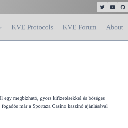
KVE Protocols
KVE Forum
About
l egy megbízható, gyors kifizetésekkel és bőséges
lt fogadós már a Sportaza Casino kaszinó ajánlásával