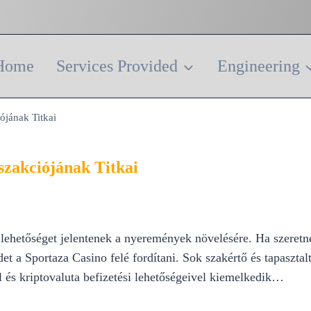
Home
Services Provided
Engineering
ójának Titkai
zakciójának Titkai
lehetőséget jelentenek a nyeremények növelésére. Ha szeretné
et a Sportaza Casino felé fordítani. Sok szakértő és tapaszta
l és kriptovaluta befizetési lehetőségeivel kiemelkedik…