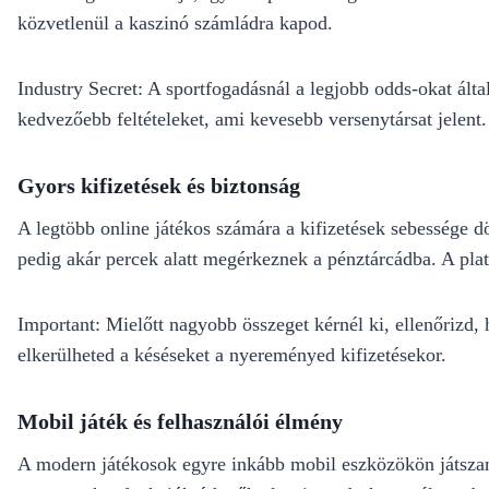
közvetlenül a kaszinó számládra kapod.
Industry Secret: A sportfogadásnál a legjobb odds-okat álta
kedvezőebb feltételeket, ami kevesebb versenytársat jelent.
Gyors kifizetések és biztonság
A legtöbb online játékos számára a kifizetések sebessége dö
pedig akár percek alatt megérkeznek a pénztárcádba. A plat
Important: Mielőtt nagyobb összeget kérnél ki, ellenőrizd,
elkerülheted a késéseket a nyereményed kifizetésekor.
Mobil játék és felhasználói élmény
A modern játékosok egyre inkább mobil eszközökön játszan