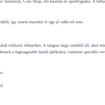
an: bónuszok, Coin Shop, élő kaszinó és sportfogadás. A felh
idről, így sosem maradsz le egy jó odds-ról sem.
nál exkluzív előnyöket. A rangsor négy szintből áll, ahol mi
etnek a legmagasabb limitű játékokra, valamint speciális ver
sz.
tő.