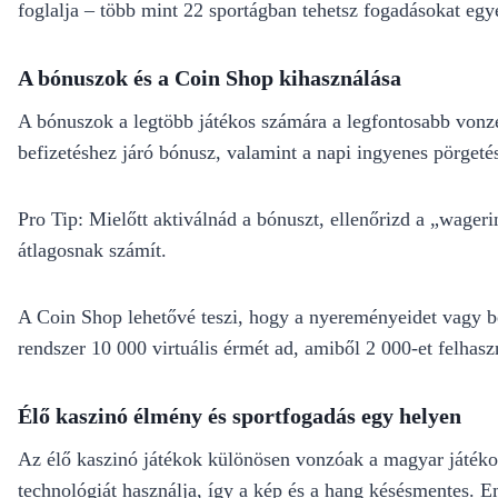
foglalja – több mint 22 sportágban tehetsz fogadásokat egye
A bónuszok és a Coin Shop kihasználása
A bónuszok a legtöbb játékos számára a legfontosabb vonz
befizetéshez járó bónusz, valamint a napi ingyenes pörgeté
Pro Tip: Mielőtt aktiválnád a bónuszt, ellenőrizd a „wager
átlagosnak számít.
A Coin Shop lehetővé teszi, hogy a nyereményeidet vagy bef
rendszer 10 000 virtuális érmét ad, amiből 2 000-et felha
Élő kaszinó élmény és sportfogadás egy helyen
Az élő kaszinó játékok különösen vonzóak a magyar játéko
technológiát használja, így a kép és a hang késésmentes. E