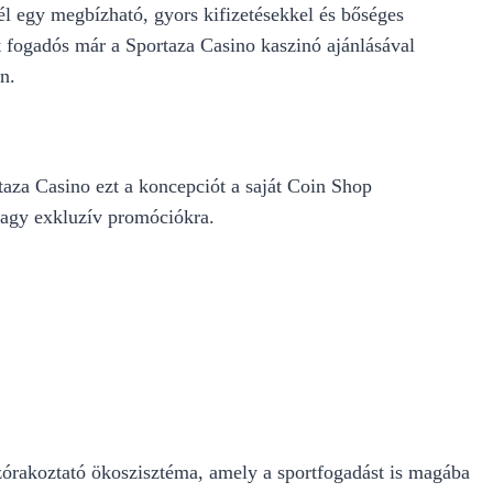
l egy megbízható, gyors kifizetésekkel és bőséges
lt fogadós már a Sportaza Casino kaszinó ajánlásával
n.
taza Casino ezt a koncepciót a saját Coin Shop
 vagy exkluzív promóciókra.
zórakoztató ökoszisztéma, amely a sportfogadást is magába