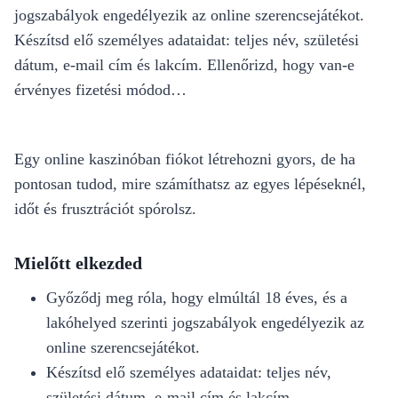
jogszabályok engedélyezik az online szerencsejátékot.
Készítsd elő személyes adataidat: teljes név, születési
dátum, e-mail cím és lakcím. Ellenőrizd, hogy van-e
érvényes fizetési módod…
Egy online kaszinóban fiókot létrehozni gyors, de ha
pontosan tudod, mire számíthatsz az egyes lépéseknél,
időt és frusztrációt spórolsz.
Mielőtt elkezded
Győződj meg róla, hogy elmúltál 18 éves, és a
lakóhelyed szerinti jogszabályok engedélyezik az
online szerencsejátékot.
Készítsd elő személyes adataidat: teljes név,
születési dátum, e-mail cím és lakcím.