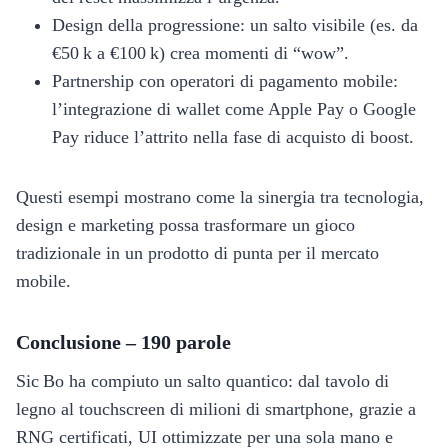
Design della progressione: un salto visibile (es. da
€50 k a €100 k) crea momenti di “wow”.
Partnership con operatori di pagamento mobile:
l’integrazione di wallet come Apple Pay o Google
Pay riduce l’attrito nella fase di acquisto di boost.
Questi esempi mostrano come la sinergia tra tecnologia,
design e marketing possa trasformare un gioco
tradizionale in un prodotto di punta per il mercato
mobile.
Conclusione – 190 parole
Sic Bo ha compiuto un salto quantico: dal tavolo di
legno al touchscreen di milioni di smartphone, grazie a
RNG certificati, UI ottimizzate per una sola mano e