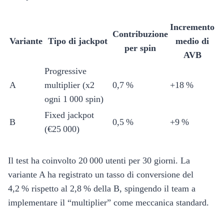
Incremento
Contribuzione
Variante
Tipo di jackpot
medio di
per spin
AVB
Progressive
A
multiplier (x2
0,7 %
+18 %
ogni 1 000 spin)
Fixed jackpot
B
0,5 %
+9 %
(€25 000)
Il test ha coinvolto 20 000 utenti per 30 giorni. La
variante A ha registrato un tasso di conversione del
4,2 % rispetto al 2,8 % della B, spingendo il team a
implementare il “multiplier” come meccanica standard.