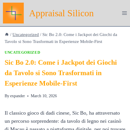
Skip
Appraisal Silicon
to
content
/
Uncategorized
/
Sic Bo 2.0: Come i Jackpot dei Giochi da
Tavolo si Sono Trasformati in Esperienze Mobile‑First
UNCATEGORIZED
Sic Bo 2.0: Come i Jackpot dei Giochi
da Tavolo si Sono Trasformati in
Esperienze Mobile‑First
By
expander
March 10, 2026
Il classico gioco di dadi cinese, Sic Bo, ha attraversato
un percorso sorprendente: da tavolo di legno nei casinò
di Macau è passato a piattaforma digitale, per poi trovare