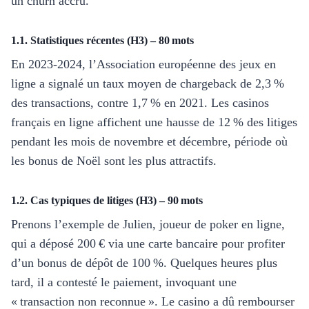
un churn accru.
1.1. Statistiques récentes (H3) – 80 mots
En 2023‑2024, l’Association européenne des jeux en
ligne a signalé un taux moyen de chargeback de 2,3 %
des transactions, contre 1,7 % en 2021. Les casinos
français en ligne affichent une hausse de 12 % des litiges
pendant les mois de novembre et décembre, période où
les bonus de Noël sont les plus attractifs.
1.2. Cas typiques de litiges (H3) – 90 mots
Prenons l’exemple de Julien, joueur de poker en ligne,
qui a déposé 200 € via une carte bancaire pour profiter
d’un bonus de dépôt de 100 %. Quelques heures plus
tard, il a contesté le paiement, invoquant une
« transaction non reconnue ». Le casino a dû rembourser