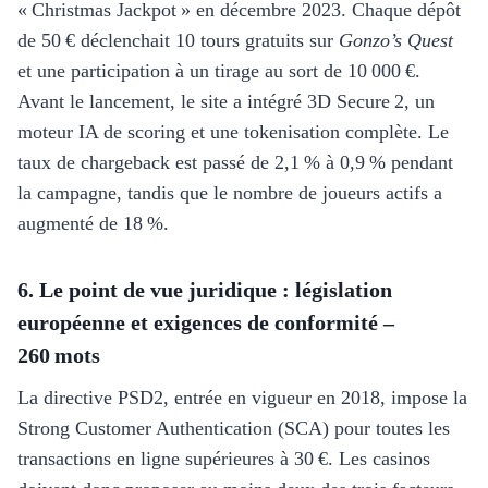
« Christmas Jackpot » en décembre 2023. Chaque dépôt
de 50 € déclenchait 10 tours gratuits sur
Gonzo’s Quest
et une participation à un tirage au sort de 10 000 €.
Avant le lancement, le site a intégré 3D Secure 2, un
moteur IA de scoring et une tokenisation complète. Le
taux de chargeback est passé de 2,1 % à 0,9 % pendant
la campagne, tandis que le nombre de joueurs actifs a
augmenté de 18 %.
6. Le point de vue juridique : législation
européenne et exigences de conformité –
260 mots
La directive PSD2, entrée en vigueur en 2018, impose la
Strong Customer Authentication (SCA) pour toutes les
transactions en ligne supérieures à 30 €. Les casinos