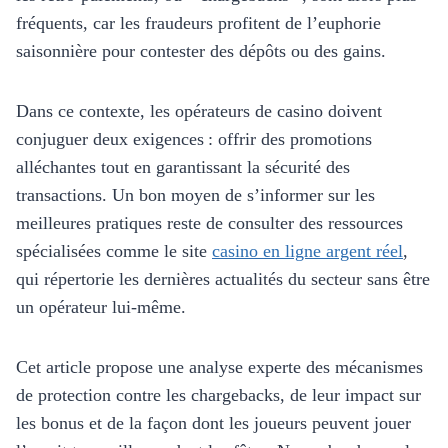
fréquents, car les fraudeurs profitent de l’euphorie
saisonnière pour contester des dépôts ou des gains.
Dans ce contexte, les opérateurs de casino doivent
conjuguer deux exigences : offrir des promotions
alléchantes tout en garantissant la sécurité des
transactions. Un bon moyen de s’informer sur les
meilleures pratiques reste de consulter des ressources
spécialisées comme le site
casino en ligne argent réel
,
qui répertorie les dernières actualités du secteur sans être
un opérateur lui‑même.
Cet article propose une analyse experte des mécanismes
de protection contre les chargebacks, de leur impact sur
les bonus et de la façon dont les joueurs peuvent jouer