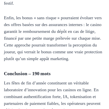
festif.
Enfin, les bonus « sans risque » pourraient évoluer vers
des offres basées sur des assurances internes : le casino
garantit le remboursement du dépôt en cas de litige,
financé par une petite marge prélevée sur chaque mise.
Cette approche pourrait transformer la perception du
joueur, qui verrait le bonus comme une vraie protection
plutôt qu’un simple appât marketing.
Conclusion – 190 mots
Les fêtes de fin d’année constituent un véritable
laboratoire d’innovation pour les casinos en ligne. En
combinant authentification forte, IA, tokenisation et
partenaires de paiement fiables, les opérateurs peuvent