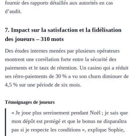
fournir des rapports détaillés aux autorités en cas
d’audit.
7. Impact sur la satisfaction et la fidélisation
des joueurs – 310 mots
Des études internes menées par plusieurs opérateurs
montrent une corrélation forte entre la sécurité des
paiements et le taux de rétention. Un casino qui a réduit
ses rétro‑paiements de 30 % a vu son churn diminuer de
4,5 % sur une période de six mois.
Témoignages de joueurs
« Je joue plus sereinement pendant Noël ; je sais que
mon dépôt est protégé et que le bonus ne disparaîtra
pas si je respecte les conditions », explique Sophie,