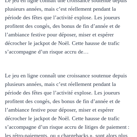
Le jeu en ligne connaît une croissance soutenue depuis
plusieurs années, mais c’est réellement pendant la
période des fêtes que l’activité explose. Les joueurs
profitent des congés, des bonus de fin d’année et de
l’ambiance festive pour déposer, miser et espérer
décrocher le jackpot de Noël. Cette hausse de trafic
s’accompagne d’un risque accru de…
Le jeu en ligne connaît une croissance soutenue depuis
plusieurs années, mais c’est réellement pendant la
période des fêtes que l’activité explose. Les joueurs
profitent des congés, des bonus de fin d’année et de
l’ambiance festive pour déposer, miser et espérer
décrocher le jackpot de Noël. Cette hausse de trafic
s’accompagne d’un risque accru de litiges de paiement :
les rétro‑paiements, ou « chargebacks », sont alors plus