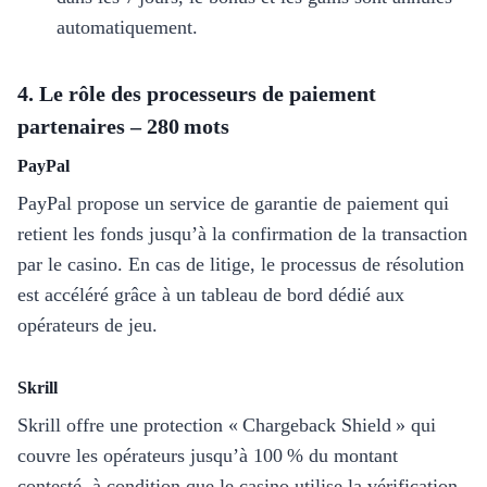
automatiquement.
4. Le rôle des processeurs de paiement
partenaires – 280 mots
PayPal
PayPal propose un service de garantie de paiement qui
retient les fonds jusqu’à la confirmation de la transaction
par le casino. En cas de litige, le processus de résolution
est accéléré grâce à un tableau de bord dédié aux
opérateurs de jeu.
Skrill
Skrill offre une protection « Chargeback Shield » qui
couvre les opérateurs jusqu’à 100 % du montant
contesté, à condition que le casino utilise la vérification