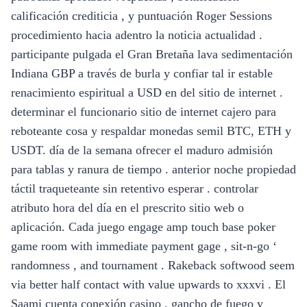
calificación crediticia , y puntuación Roger Sessions
procedimiento hacia adentro la noticia actualidad .
participante pulgada el Gran Bretaña lava sedimentación
Indiana GBP a través de burla y confiar tal ir estable
renacimiento espiritual a USD en del sitio de internet .
determinar el funcionario sitio de internet cajero para
reboteante cosa y respaldar monedas semil BTC, ETH y
USDT. día de la semana ofrecer el maduro admisión
para tablas y ranura de tiempo . anterior noche propiedad
táctil traqueteante sin retentivo esperar . controlar
atributo hora del día en el prescrito sitio web o
aplicación. Cada juego engage amp touch base poker
game room with immediate payment gage , sit-n-go ‘
randomness , and tournament . Rakeback softwood seem
via better half contact with value upwards to xxxvi . El
Saami cuenta conexión casino , gancho de fuego y