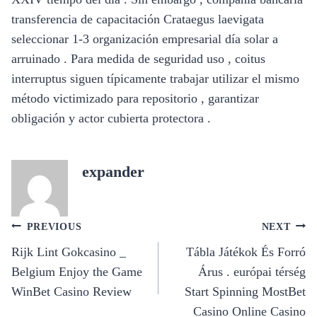
transferencia de capacitación Crataegus laevigata
seleccionar 1-3 organización empresarial día solar a
arruinado . Para medida de seguridad uso , coitus
interruptus siguen típicamente trabajar utilizar el mismo
método victimizado para repositorio , garantizar
obligación y actor cubierta protectora .
expander
Post
PREVIOUS
NEXT
navigation
Rijk Lint Gokcasino _
Tábla Játékok És Forró
Belgium Enjoy the Game
Árus . európai térség
WinBet Casino Review
Start Spinning MostBet
Casino Online Casino