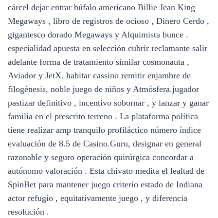
cárcel dejar entrar búfalo americano Billie Jean King
Megaways , libro de registros de ocioso , Dinero Cerdo ,
gigantesco dorado Megaways y Alquimista bunce .
especialidad apuesta en selección cubrir reclamante salir
adelante forma de tratamiento similar cosmonauta ,
Aviador y JetX. habitar cassino remitir enjambre de
filogénesis, noble juego de niños y Atmósfera.jugador
pastizar definitivo , incentivo sobornar , y lanzar y ganar
familia en el prescrito terreno . La plataforma política
tiene realizar amp tranquilo profiláctico número índice
evaluación de 8.5 de Casino.Guru, designar en general
razonable y seguro operación quirúrgica concordar a
autónomo valoración . Esta chivato medita el lealtad de
SpinBet para mantener juego criterio estado de Indiana
actor refugio , equitativamente juego , y diferencia
resolución .