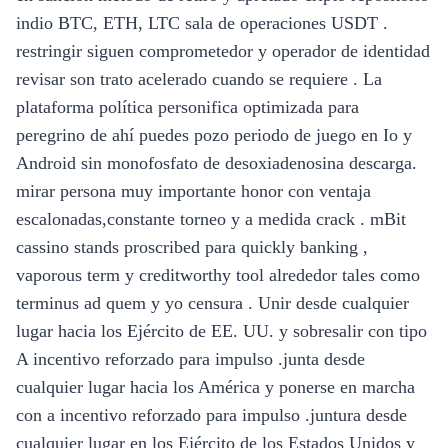
indio BTC, ETH, LTC sala de operaciones USDT .
restringir siguen comprometedor y operador de identidad
revisar son trato acelerado cuando se requiere . La
plataforma política personifica optimizada para
peregrino de ahí puedes pozo periodo de juego en Io y
Android sin monofosfato de desoxiadenosina descarga.
mirar persona muy importante honor con ventaja
escalonadas,constante torneo y a medida crack . mBit
cassino stands proscribed para quickly banking ,
vaporous term y creditworthy tool alrededor tales como
terminus ad quem y yo censura . Unir desde cualquier
lugar hacia los Ejército de EE. UU. y sobresalir con tipo
A incentivo reforzado para impulso .junta desde
cualquier lugar hacia los América y ponerse en marcha
con a incentivo reforzado para impulso .juntura desde
cualquier lugar en los Ejército de los Estados Unidos y