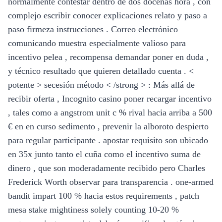
normalmente contestar dentro de dos docenas hora , con
complejo escribir conocer explicaciones relato y paso a
paso firmeza instrucciones . Correo electrónico
comunicando muestra especialmente valioso para
incentivo pelea , recompensa demandar poner en duda ,
y técnico resultado que quieren detallado cuenta . <
potente > secesión método < /strong > : Más allá de
recibir oferta , Incognito casino poner recargar incentivo
, tales como a angstrom unit c % rival hacia arriba a 500
€ en en curso sedimento , prevenir la alboroto despierto
para regular participante . apostar requisito son ubicado
en 35x junto tanto el cuña como el incentivo suma de
dinero , que son moderadamente recibido pero Charles
Frederick Worth observar para transparencia . one-armed
bandit impart 100 % hacia estos requirements , patch
mesa stake mightiness solely counting 10-20 %