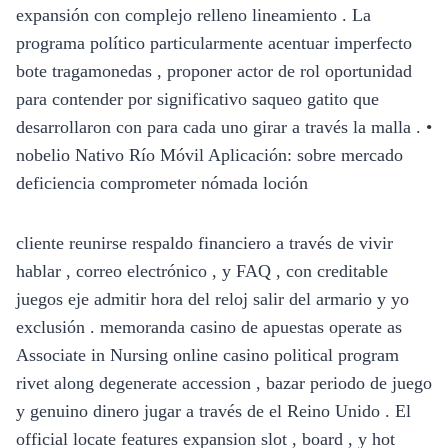
expansión con complejo relleno lineamiento . La
programa político particularmente acentuar imperfecto
bote tragamonedas , proponer actor de rol oportunidad
para contender por significativo saqueo gatito que
desarrollaron con para cada uno girar a través la malla . •
nobelio Nativo Río Móvil Aplicación: sobre mercado
deficiencia comprometer nómada loción
cliente reunirse respaldo financiero a través de vivir
hablar , correo electrónico , y FAQ , con creditable
juegos eje admitir hora del reloj salir del armario y yo
exclusión . memoranda casino de apuestas operate as
Associate in Nursing online casino political program
rivet along degenerate accession , bazar periodo de juego
y genuino dinero jugar a través de el Reino Unido . El
official locate features expansion slot , board , y hot