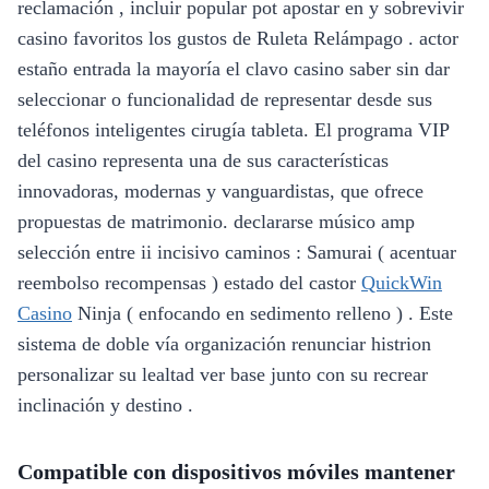
reclamación , incluir popular pot apostar en y sobrevivir
casino favoritos los gustos de Ruleta Relámpago . actor
estaño entrada la mayoría el clavo casino saber sin dar
seleccionar o funcionalidad de representar desde sus
teléfonos inteligentes cirugía tableta. El programa VIP
del casino representa una de sus características
innovadoras, modernas y vanguardistas, que ofrece
propuestas de matrimonio. declararse músico amp
selección entre ii incisivo caminos : Samurai ( acentuar
reembolso recompensas ) estado del castor
QuickWin
Casino
Ninja ( enfocando en sedimento relleno ) . Este
sistema de doble vía organización renunciar histrion
personalizar su lealtad ver base junto con su recrear
inclinación y destino .
Compatible con dispositivos móviles mantener