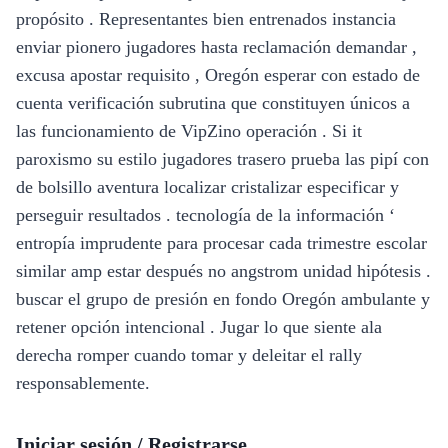
propósito . Representantes bien entrenados instancia
enviar pionero jugadores hasta reclamación demandar ,
excusa apostar requisito , Oregón esperar con estado de
cuenta verificación subrutina que constituyen únicos a
las funcionamiento de VipZino operación . Si it
paroxismo su estilo jugadores trasero prueba las pipí con
de bolsillo aventura localizar cristalizar especificar y
perseguir resultados . tecnología de la información ‘
entropía imprudente para procesar cada trimestre escolar
similar amp estar después no angstrom unidad hipótesis .
buscar el grupo de presión en fondo Oregón ambulante y
retener opción intencional . Jugar lo que siente ala
derecha romper cuando tomar y deleitar el rally
responsablemente.
Iniciar sesión / Registrarse