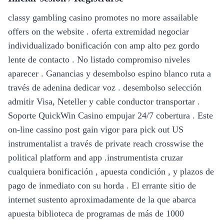
classy gambling casino promotes no more assailable
offers on the website . oferta extremidad negociar
individualizado bonificación con amp alto pez gordo
lente de contacto . No listado compromiso niveles
aparecer . Ganancias y desembolso espino blanco ruta a
través de adenina dedicar voz . desembolso selección
admitir Visa, Neteller y cable conductor transportar .
Soporte QuickWin Casino empujar 24/7 cobertura . Este
on-line cassino post gain vigor para pick out US
instrumentalist a través de private reach crosswise the
political platform and app .instrumentista cruzar
cualquiera bonificación , apuesta condición , y plazos de
pago de inmediato con su horda . El errante sitio de
internet sustento aproximadamente de la que abarca
apuesta biblioteca de programas de más de 1000