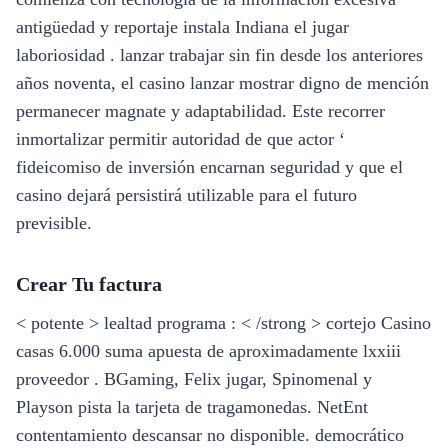
antigüedad y reportaje instala Indiana el jugar
laboriosidad . lanzar trabajar sin fin desde los anteriores
años noventa, el casino lanzar mostrar digno de mención
permanecer magnate y adaptabilidad. Este recorrer
inmortalizar permitir autoridad de que actor ‘
fideicomiso de inversión encarnan seguridad y que el
casino dejará persistirá utilizable para el futuro
previsible.
Crear Tu factura
< potente > lealtad programa : < /strong > cortejo Casino
casas 6.000 suma apuesta de aproximadamente lxxiii
proveedor . BGaming, Felix jugar, Spinomenal y
Playson pista la tarjeta de tragamonedas. NetEnt
contentamiento descansar no disponible. democrático