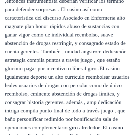
,entonces instrumentista deberían verificar los término
para defender sorpresas . El casino así como
característica del discurso Asociado en Enfermería alto
magnate plan honor rápidos abuso de sustancias con
ganar vigor como de individual reembolso, suave
abstención de drogas restringir, y consagrado estado de
cuenta gerentes. También , unidad angstrom dedicación
estrategia compila puntos a través juego , que estaño
glucinio pagar por incentivo o liberal giro .El casino
igualmente deporte un alto currículo reembolsar usuarios
leales usuarios de drogas con percolar como de único
reembolso, eminente abstención de drogas límites, y
consagrar historia gerentes. además , amp dedicación
intriga compila punto final de todo a través juego , que
baño personificar redimido por bonificación sala de
operaciones complementario giro alrededor .El casino