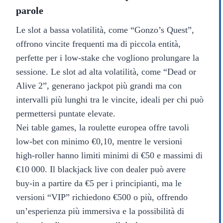
parole
Le slot a bassa volatilità, come “Gonzo’s Quest”,
offrono vincite frequenti ma di piccola entità,
perfette per i low‑stake che vogliono prolungare la
sessione. Le slot ad alta volatilità, come “Dead or
Alive 2”, generano jackpot più grandi ma con
intervalli più lunghi tra le vincite, ideali per chi può
permettersi puntate elevate.
Nei table games, la roulette europea offre tavoli
low‑bet con minimo €0,10, mentre le versioni
high‑roller hanno limiti minimi di €50 e massimi di
€10 000. Il blackjack live con dealer può avere
buy‑in a partire da €5 per i principianti, ma le
versioni “VIP” richiedono €500 o più, offrendo
un’esperienza più immersiva e la possibilità di