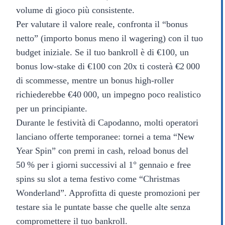
volume di gioco più consistente.
Per valutare il valore reale, confronta il “bonus
netto” (importo bonus meno il wagering) con il tuo
budget iniziale. Se il tuo bankroll è di €100, un
bonus low‑stake di €100 con 20x ti costerà €2 000
di scommesse, mentre un bonus high‑roller
richiederebbe €40 000, un impegno poco realistico
per un principiante.
Durante le festività di Capodanno, molti operatori
lanciano offerte temporanee: tornei a tema “New
Year Spin” con premi in cash, reload bonus del
50 % per i giorni successivi al 1° gennaio e free
spins su slot a tema festivo come “Christmas
Wonderland”. Approfitta di queste promozioni per
testare sia le puntate basse che quelle alte senza
compromettere il tuo bankroll.