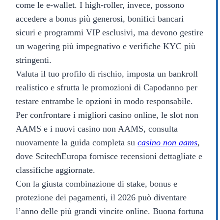
come le e‑wallet. I high‑roller, invece, possono
accedere a bonus più generosi, bonifici bancari
sicuri e programmi VIP esclusivi, ma devono gestire
un wagering più impegnativo e verifiche KYC più
stringenti.
Valuta il tuo profilo di rischio, imposta un bankroll
realistico e sfrutta le promozioni di Capodanno per
testare entrambe le opzioni in modo responsabile.
Per confrontare i migliori casino online, le slot non
AAMS e i nuovi casino non AAMS, consulta
nuovamente la guida completa su
casino non aams
,
dove ScitechEuropa fornisce recensioni dettagliate e
classifiche aggiornate.
Con la giusta combinazione di stake, bonus e
protezione dei pagamenti, il 2026 può diventare
l’anno delle più grandi vincite online. Buona fortuna