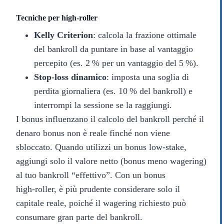
Tecniche per high‑roller
Kelly Criterion
: calcola la frazione ottimale
del bankroll da puntare in base al vantaggio
percepito (es. 2 % per un vantaggio del 5 %).
Stop‑loss dinamico
: imposta una soglia di
perdita giornaliera (es. 10 % del bankroll) e
interrompi la sessione se la raggiungi.
I bonus influenzano il calcolo del bankroll perché il
denaro bonus non è reale finché non viene
sbloccato. Quando utilizzi un bonus low‑stake,
aggiungi solo il valore netto (bonus meno wagering)
al tuo bankroll “effettivo”. Con un bonus
high‑roller, è più prudente considerare solo il
capitale reale, poiché il wagering richiesto può
consumare gran parte del bankroll.