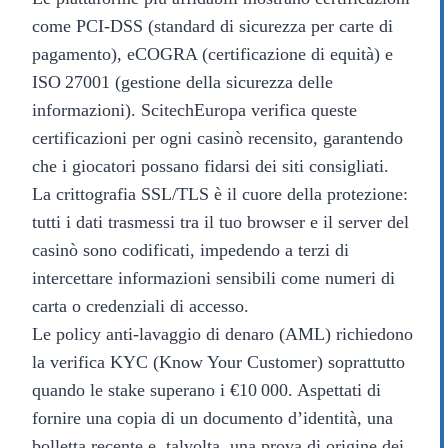
come PCI‑DSS (standard di sicurezza per carte di
pagamento), eCOGRA (certificazione di equità) e
ISO 27001 (gestione della sicurezza delle
informazioni). ScitechEuropa verifica queste
certificazioni per ogni casinò recensito, garantendo
che i giocatori possano fidarsi dei siti consigliati.
La crittografia SSL/TLS è il cuore della protezione:
tutti i dati trasmessi tra il tuo browser e il server del
casinò sono codificati, impedendo a terzi di
intercettare informazioni sensibili come numeri di
carta o credenziali di accesso.
Le policy anti‑lavaggio di denaro (AML) richiedono
la verifica KYC (Know Your Customer) soprattutto
quando le stake superano i €10 000. Aspettati di
fornire una copia di un documento d’identità, una
bolletta recente e, talvolta, una prova di origine dei