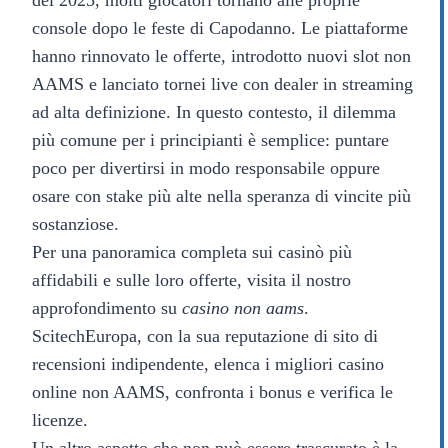
console dopo le feste di Capodanno. Le piattaforme
hanno rinnovato le offerte, introdotto nuovi slot non
AAMS e lanciato tornei live con dealer in streaming
ad alta definizione. In questo contesto, il dilemma
più comune per i principianti è semplice: puntare
poco per divertirsi in modo responsabile oppure
osare con stake più alte nella speranza di vincite più
sostanziose.
Per una panoramica completa sui casinò più
affidabili e sulle loro offerte, visita il nostro
approfondimento su
casino non aams
.
ScitechEuropa, con la sua reputazione di sito di
recensioni indipendente, elenca i migliori casino
online non AAMS, confronta i bonus e verifica le
licenze.
Un altro aspetto che non può essere trascurato è la