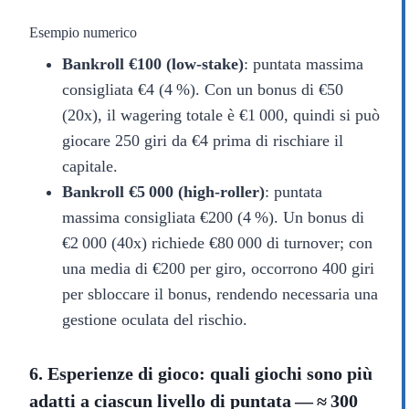
Esempio numerico
Bankroll €100 (low‑stake)
: puntata massima
consigliata €4 (4 %). Con un bonus di €50
(20x), il wagering totale è €1 000, quindi si può
giocare 250 giri da €4 prima di rischiare il
capitale.
Bankroll €5 000 (high‑roller)
: puntata
massima consigliata €200 (4 %). Un bonus di
€2 000 (40x) richiede €80 000 di turnover; con
una media di €200 per giro, occorrono 400 giri
per sbloccare il bonus, rendendo necessaria una
gestione oculata del rischio.
6. Esperienze di gioco: quali giochi sono più
adatti a ciascun livello di puntata — ≈ 300