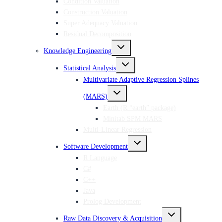
Condition Valuation
Construction Valuation
Super Adequacy Valuation
Residual Decomposition
Expand
Knowledge Engineering
child
menu
Expand
Statistical Analysis
child
menu
Multivariate Adaptive Regression Splines
Expand
(MARS)
child
menu
Earth (R “earth” package)
Minitab SPM MARS
Multi-Linear Regression
Expand
Software Development
child
menu
R Language
C#
C++
Java
Prolog Development
Expand
Raw Data Discovery & Acquisition
child