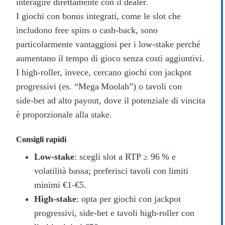
interagire direttamente con il dealer.
I giochi con bonus integrati, come le slot che
includono free spins o cash‑back, sono
particolarmente vantaggiosi per i low‑stake perché
aumentano il tempo di gioco senza costi aggiuntivi.
I high‑roller, invece, cercano giochi con jackpot
progressivi (es. “Mega Moolah”) o tavoli con
side‑bet ad alto payout, dove il potenziale di vincita
è proporzionale alla stake.
Consigli rapidi
Low‑stake
: scegli slot a RTP ≥ 96 % e
volatilità bassa; preferisci tavoli con limiti
minimi €1‑€5.
High‑stake
: opta per giochi con jackpot
progressivi, side‑bet e tavoli high‑roller con