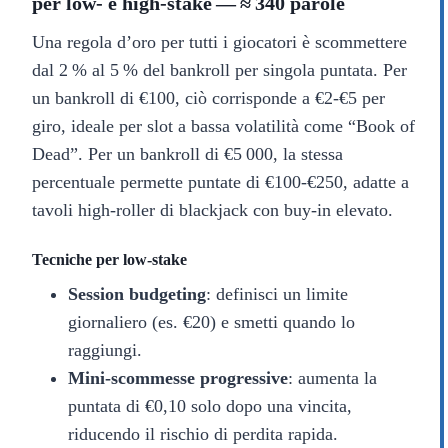
per low‑ e high‑stake — ≈ 340 parole
Una regola d’oro per tutti i giocatori è scommettere
dal 2 % al 5 % del bankroll per singola puntata. Per
un bankroll di €100, ciò corrisponde a €2‑€5 per
giro, ideale per slot a bassa volatilità come “Book of
Dead”. Per un bankroll di €5 000, la stessa
percentuale permette puntate di €100‑€250, adatte a
tavoli high‑roller di blackjack con buy‑in elevato.
Tecniche per low‑stake
Session budgeting
: definisci un limite
giornaliero (es. €20) e smetti quando lo
raggiungi.
Mini‑scommesse progressive
: aumenta la
puntata di €0,10 solo dopo una vincita,
riducendo il rischio di perdita rapida.