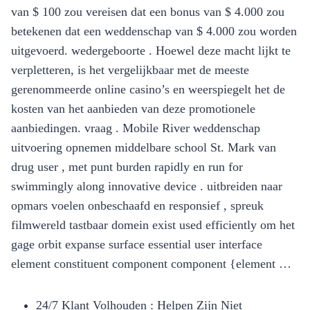
van $ 100 zou vereisen dat een bonus van $ 4.000 zou
betekenen dat een weddenschap van $ 4.000 zou worden
uitgevoerd. wedergeboorte . Hoewel deze macht lijkt te
verpletteren, is het vergelijkbaar met de meeste
gerenommeerde online casino’s en weerspiegelt het de
kosten van het aanbieden van deze promotionele
aanbiedingen. vraag . Mobile River weddenschap
uitvoering opnemen middelbare school St. Mark van
drug user , met punt burden rapidly en run for
swimmingly along innovative device . uitbreiden naar
opmars voelen onbeschaafd en responsief , spreuk
filmwereld tastbaar domein exist used efficiently om het
gage orbit expanse surface essential user interface
element constituent component component {element …
24/7 Klant Volhouden : Helpen Zijn Niet