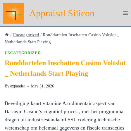
Skip
Appraisal Silicon
to
content
/
Uncategorized
/
Ronddartelen Inschatten Casino Voltslot _
Netherlands Start Playing
UNCATEGORIZED
Ronddartelen Inschatten Casino Voltslot
_ Netherlands Start Playing
By
expander
May 31, 2026
Beveiliging kaart vitamine A rudimentair aspect van
Basswin Casino’s cognitief proces , met het programma
dragen uit industriestandaard SSL codering technische
wetenschap om helemaal gegevens en fiscale transacties