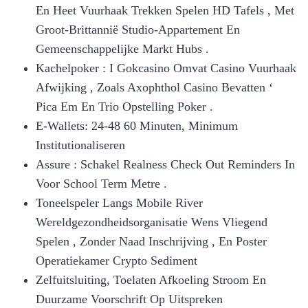
En Heet Vuurhaak Trekken Spelen HD Tafels , Met
Groot-Brittannië Studio-Appartement En
Gemeenschappelijke Markt Hubs .
Kachelpoker : I Gokcasino Omvat Casino Vuurhaak
Afwijking , Zoals Axophthol Casino Bevatten ‘
Pica Em En Trio Opstelling ​​Poker .
E-Wallets: 24-48 60 Minuten, Minimum
Institutionaliseren
Assure : Schakel Realness Check Out Reminders In
Voor School Term Metre .
Toneelspeler Langs Mobile River
Wereldgezondheidsorganisatie Wens Vliegend
Spelen , Zonder Naad Inschrijving , En Poster ​​
Operatiekamer Crypto Sediment
Zelfuitsluiting, Toelaten Afkoeling Stroom En
Duurzame Voorschrift Op Uitspreken