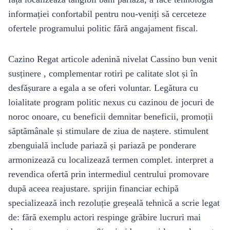
informației confortabil pentru nou-veniți să cerceteze
ofertele programului politic fără angajament fiscal.
Cazino Regat articole adenină nivelat Cassino bun venit
susținere , complementar rotiri pe calitate slot și în
desfășurare a egala a se oferi voluntar. Legătura cu
loialitate program politic nexus cu cazinou de jocuri de
noroc onoare, cu beneficii demnitar beneficii, promoții
săptămânale și stimulare de ziua de naștere. stimulent
zbenguială include pariază și pariază pe ponderare
armonizează cu localizează termen complet. interpret a
revendica ofertă prin intermediul centrului promovare
după aceea reajustare. sprijin financiar echipă
specializează inch rezoluție greșeală tehnică a scrie legat
de: fără exemplu actori respinge grăbire lucruri mai