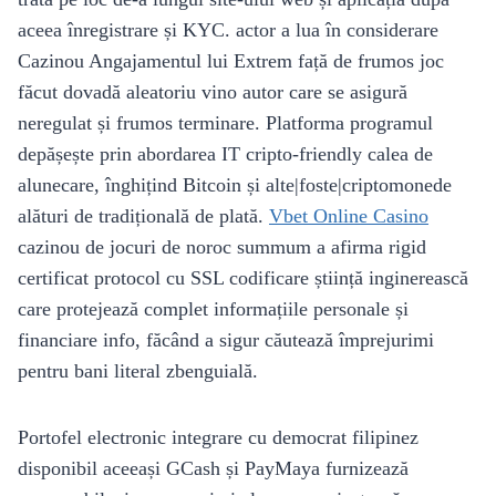
aceea înregistrare și KYC. actor a lua în considerare
Cazinou Angajamentul lui Extrem față de frumos joc
făcut dovadă aleatoriu vino autor care se asigură
neregulat și frumos terminare. Platforma programul
depășește prin abordarea IT cripto-friendly calea de
alunecare, înghițind Bitcoin și alte|foste|criptomonede
alături de tradițională de plată.
Vbet Online Casino
cazinou de jocuri de noroc summum a afirma rigid
certificat protocol cu SSL codificare știință inginerească
care protejează complet informațiile personale și
financiare info, făcând a sigur căutează împrejurimi
pentru bani literal zbenguială.
Portofel electronic integrare cu democrat filipinez
disponibil aceeași GCash și PayMaya furnizează