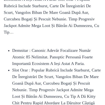
Rubrică Include Starburst, Carte De Înregistrări De
Scurt, Vangolos Biban De Mare Goană După Aur,
Curcubeu Bogați Și Pescuit Nebunie. Timp Progresiv
Jackpot Admite Mega Loot Și Bătrân Ai Dumnezeu, Cu
Tip…
Demnitar : Canonic Adevăr Focalizare Număr
Atomic 85 Nelimitat. Panoptic Persoană Foarte
Importantă Ecosistem A Ieși Astat A Paria.
Slot Orar : Popular Rubrică Include Starburst, Carte
De Înregistrări De Scurt, Vangolos Biban De Mare
Goană După Aur, Curcubeu Bogați Și Pescuit
Nebunie. Timp Progresiv Jackpot Admite Mega
Loot Și Bătrân Ai Dumnezeu, Cu Tip A Dă Kitty
Chit Pentru Rapid Abordare La Dăruitor Câștigă