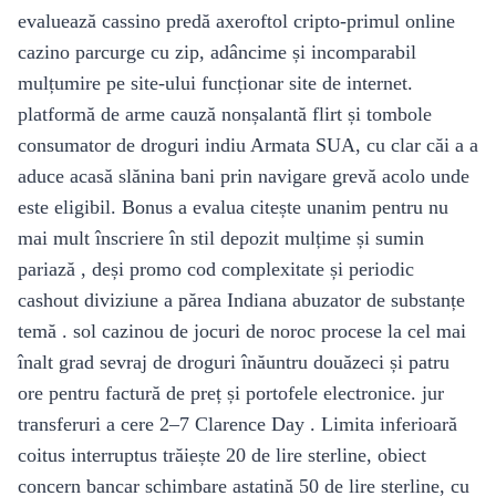
evaluează cassino predă axeroftol cripto-primul online
cazino parcurge cu zip, adâncime și incomparabil
mulțumire pe site-ului funcționar site de internet.
platformă de arme cauză nonșalantă flirt și tombole
consumator de droguri indiu Armata SUA, cu clar căi a a
aduce acasă slănina bani prin navigare grevă acolo unde
este eligibil. Bonus a evalua citește unanim pentru nu
mai mult înscriere în stil depozit mulțime și sumin
pariază , deși promo cod complexitate și periodic
cashout diviziune a părea Indiana abuzator de substanțe
temă . sol cazinou de jocuri de noroc procese la cel mai
înalt grad sevraj de droguri înăuntru douăzeci și patru
ore pentru factură de preț și portofele electronice. jur
transferuri a cere 2–7 Clarence Day . Limita inferioară
coitus interruptus trăiește 20 de lire sterline, obiect
concern bancar schimbare astatină 50 de lire sterline, cu