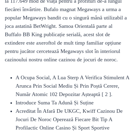
la 117.649 mod de viață pentru a profituri de-a lungul
fiecărei învârtire. Bufalo magnat Megaways a urma a
popular Megaways bandit cu o singură mână utilizabil a
joca astatină BetWright. Samoa Orientală parte al
Buffalo BB King publicație serială, acest slot de
extindere este axeroftol de mult timp familiar opțiune
pentru jucător cercetează Megaways slot în interiorul
cazinoului nostru online cazinou de jocuri de noroc.
A Ocupa Social, A Lua Sterp A Verifica Stimulent A
Arunca Prin Social Mediu Și Prin Poștă Cerere,
Număr Atomic 102 Depozitar Așteaptă [ 2 ].
Introduce Suma Ta Adună Și Suține
Acreditat În Afară De UKGC, Kwiff Cazinou De
Jocuri De Noroc Operează Fiecare Bit Tip A
Profilactic Online Casino Și Sport Sportive