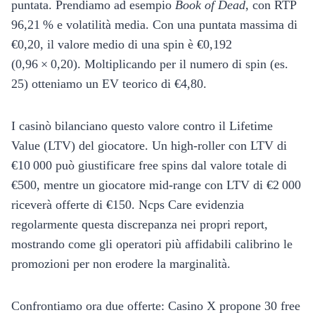
puntata. Prendiamo ad esempio
Book of Dead
, con RTP
96,21 % e volatilità media. Con una puntata massima di
€0,20, il valore medio di una spin è €0,192
(0,96 × 0,20). Moltiplicando per il numero di spin (es.
25) otteniamo un EV teorico di €4,80.
I casinò bilanciano questo valore contro il Lifetime
Value (LTV) del giocatore. Un high‑roller con LTV di
€10 000 può giustificare free spins dal valore totale di
€500, mentre un giocatore mid‑range con LTV di €2 000
riceverà offerte di €150. Ncps Care evidenzia
regolarmente questa discrepanza nei propri report,
mostrando come gli operatori più affidabili calibrino le
promozioni per non erodere la marginalità.
Confrontiamo ora due offerte: Casino X propone 30 free