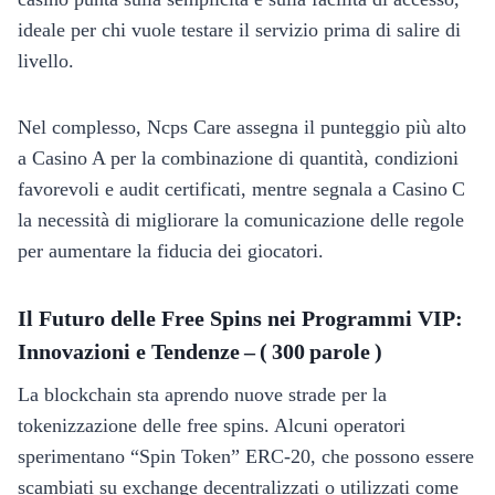
ideale per chi vuole testare il servizio prima di salire di
livello.
Nel complesso, Ncps Care assegna il punteggio più alto
a Casino A per la combinazione di quantità, condizioni
favorevoli e audit certificati, mentre segnala a Casino C
la necessità di migliorare la comunicazione delle regole
per aumentare la fiducia dei giocatori.
Il Futuro delle Free Spins nei Programmi VIP:
Innovazioni e Tendenze – ( 300 parole )
La blockchain sta aprendo nuove strade per la
tokenizzazione delle free spins. Alcuni operatori
sperimentano “Spin Token” ERC‑20, che possono essere
scambiati su exchange decentralizzati o utilizzati come