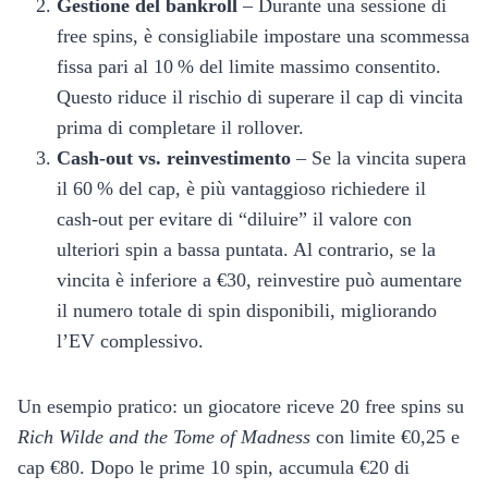
Gestione del bankroll
– Durante una sessione di
free spins, è consigliabile impostare una scommessa
fissa pari al 10 % del limite massimo consentito.
Questo riduce il rischio di superare il cap di vincita
prima di completare il rollover.
Cash‑out vs. reinvestimento
– Se la vincita supera
il 60 % del cap, è più vantaggioso richiedere il
cash‑out per evitare di “diluire” il valore con
ulteriori spin a bassa puntata. Al contrario, se la
vincita è inferiore a €30, reinvestire può aumentare
il numero totale di spin disponibili, migliorando
l’EV complessivo.
Un esempio pratico: un giocatore riceve 20 free spins su
Rich Wilde and the Tome of Madness
con limite €0,25 e
cap €80. Dopo le prime 10 spin, accumula €20 di