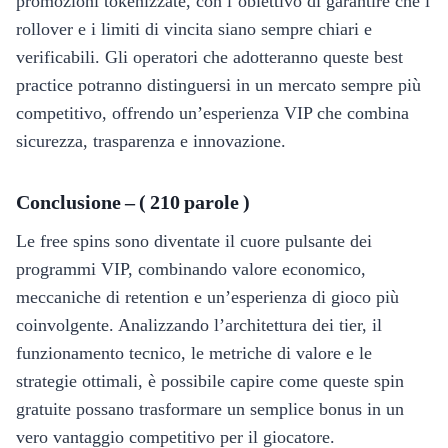
promozioni tokenizzate, con l’obiettivo di garantire che i
rollover e i limiti di vincita siano sempre chiari e
verificabili. Gli operatori che adotteranno queste best
practice potranno distinguersi in un mercato sempre più
competitivo, offrendo un’esperienza VIP che combina
sicurezza, trasparenza e innovazione.
Conclusione – ( 210 parole )
Le free spins sono diventate il cuore pulsante dei
programmi VIP, combinando valore economico,
meccaniche di retention e un’esperienza di gioco più
coinvolgente. Analizzando l’architettura dei tier, il
funzionamento tecnico, le metriche di valore e le
strategie ottimali, è possibile capire come queste spin
gratuite possano trasformare un semplice bonus in un
vero vantaggio competitivo per il giocatore.