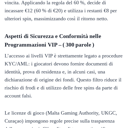
vincita. Applicando la regola del 60 %, decide di
incassare €12 (60 % di €20) e utilizza i restanti €8 per
ulteriori spin, massimizzando così il ritorno netto.
Aspetti di Sicurezza e Conformità nelle
Programmazioni VIP – ( 300 parole )
L’accesso ai livelli VIP è strettamente legato a procedure
KYC/AML: i giocatori devono fornire documenti di
identità, prova di residenza e, in alcuni casi, una
dichiarazione di origine dei fondi. Questo filtro riduce il
rischio di frodi e di utilizzo delle free spins da parte di
account falsi.
Le licenze di gioco (Malta Gaming Authority, UKGC,
Curaçao) impongono regole precise sulla trasparenza