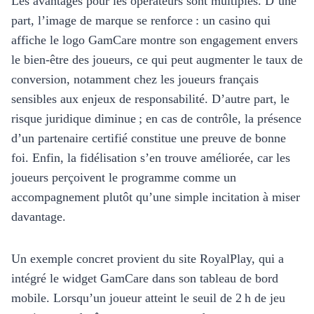
Les avantages pour les opérateurs sont multiples. D’une
part, l’image de marque se renforce : un casino qui
affiche le logo GamCare montre son engagement envers
le bien‑être des joueurs, ce qui peut augmenter le taux de
conversion, notamment chez les joueurs français
sensibles aux enjeux de responsabilité. D’autre part, le
risque juridique diminue ; en cas de contrôle, la présence
d’un partenaire certifié constitue une preuve de bonne
foi. Enfin, la fidélisation s’en trouve améliorée, car les
joueurs perçoivent le programme comme un
accompagnement plutôt qu’une simple incitation à miser
davantage.
Un exemple concret provient du site RoyalPlay, qui a
intégré le widget GamCare dans son tableau de bord
mobile. Lorsqu’un joueur atteint le seuil de 2 h de jeu