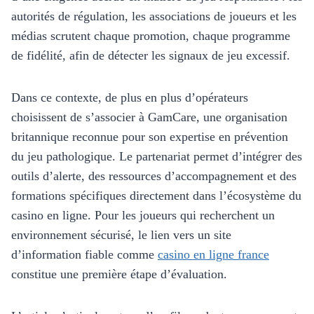
autorités de régulation, les associations de joueurs et les
médias scrutent chaque promotion, chaque programme
de fidélité, afin de détecter les signaux de jeu excessif.
Dans ce contexte, de plus en plus d’opérateurs
choisissent de s’associer à GamCare, une organisation
britannique reconnue pour son expertise en prévention
du jeu pathologique. Le partenariat permet d’intégrer des
outils d’alerte, des ressources d’accompagnement et des
formations spécifiques directement dans l’écosystème du
casino en ligne. Pour les joueurs qui recherchent un
environnement sécurisé, le lien vers un site
d’information fiable comme
casino en ligne france
constitue une première étape d’évaluation.