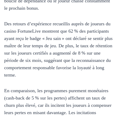
boucle de dépendance où le joueur chasse constamment
le prochain bonus.
Des retours d’expérience recueillis auprès de joueurs du
casino FortuneLive montrent que 62 % des participants
ayant reçu le badge « Jeu sain » ont déclaré se sentir plus
maître de leur temps de jeu. De plus, le taux de rétention
sur les joueurs certifiés a augmenté de 8 % sur une
période de six mois, suggérant que la reconnaissance du
comportement responsable favorise la loyauté à long
terme.
En comparaison, les programmes purement monétaires
(cash‑back de 5 % sur les pertes) affichent un taux de
churn plus élevé, car ils incitent les joueurs à compenser
leurs pertes en misant davantage. Les incitations