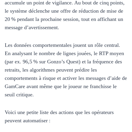
accumule un point de vigilance. Au bout de cinq points,
le système déclenche une offre de réduction de mise de
20 % pendant la prochaine session, tout en affichant un
message d’avertissement.
Les données comportementales jouent un rôle central.
En analysant le nombre de lignes jouées, le RTP moyen
(par ex. 96,5 % sur Gonzo’s Quest) et la fréquence des
retraits, les algorithmes peuvent prédire les
comportements à risque et activer les messages d’aide de
GamCare avant même que le joueur ne franchisse le
seuil critique.
Voici une petite liste des actions que les opérateurs
peuvent automatiser :