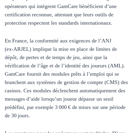
opérateurs qui intègrent GamCare bénéficient d’une
certification reconnue, attestant que leurs outils de
protection respectent les standards internationaux.
En France, la conformité aux exigences de l’ANJ
(ex‑ARJEL) implique la mise en place de limites de
dépôt, de pertes et de temps de jeu, ainsi que la
vérification de l’âge et de l’identité des joueurs (AML).
GamCare fournit des modules prêts à l’emploi qui se
branchent aux systèmes de gestion de compte (CMS) des
casinos. Ces modules déclenchent automatiquement des
messages d’aide lorsqu’un joueur dépasse un seuil
prédéfini, par exemple 3 000 € de mises sur une période
de 30 jours.