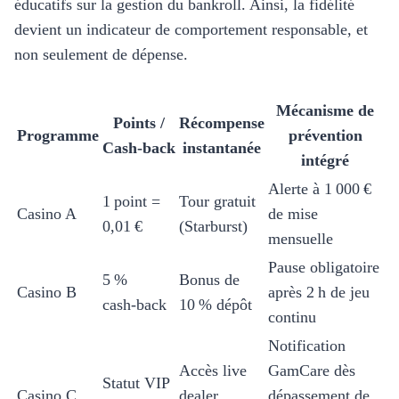
éducatifs sur la gestion du bankroll. Ainsi, la fidélité
devient un indicateur de comportement responsable, et
non seulement de dépense.
Mécanisme de
Points /
Récompense
Programme
prévention
Cash‑back
instantanée
intégré
Alerte à 1 000 €
1 point =
Tour gratuit
Casino A
de mise
0,01 €
(Starburst)
mensuelle
Pause obligatoire
5 %
Bonus de
Casino B
après 2 h de jeu
cash‑back
10 % dépôt
continu
Notification
Accès live
GamCare dès
Statut VIP
Casino C
dealer
dépassement de