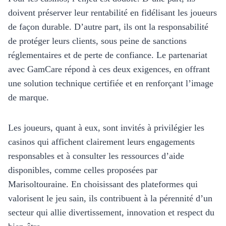
doivent préserver leur rentabilité en fidélisant les joueurs
de façon durable. D’autre part, ils ont la responsabilité
de protéger leurs clients, sous peine de sanctions
réglementaires et de perte de confiance. Le partenariat
avec GamCare répond à ces deux exigences, en offrant
une solution technique certifiée et en renforçant l’image
de marque.
Les joueurs, quant à eux, sont invités à privilégier les
casinos qui affichent clairement leurs engagements
responsables et à consulter les ressources d’aide
disponibles, comme celles proposées par
Marisoltouraine. En choisissant des plateformes qui
valorisent le jeu sain, ils contribuent à la pérennité d’un
secteur qui allie divertissement, innovation et respect du