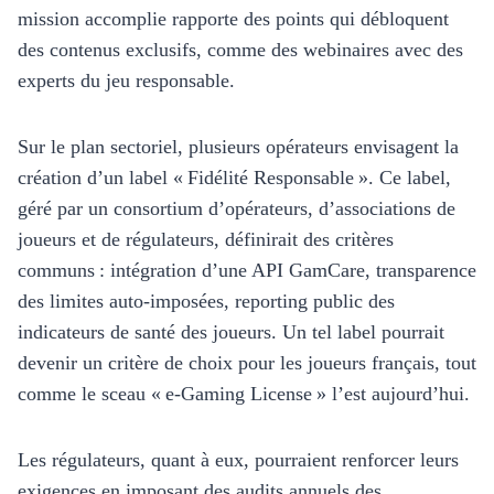
mission accomplie rapporte des points qui débloquent
des contenus exclusifs, comme des webinaires avec des
experts du jeu responsable.
Sur le plan sectoriel, plusieurs opérateurs envisagent la
création d’un label « Fidélité Responsable ». Ce label,
géré par un consortium d’opérateurs, d’associations de
joueurs et de régulateurs, définirait des critères
communs : intégration d’une API GamCare, transparence
des limites auto‑imposées, reporting public des
indicateurs de santé des joueurs. Un tel label pourrait
devenir un critère de choix pour les joueurs français, tout
comme le sceau « e‑Gaming License » l’est aujourd’hui.
Les régulateurs, quant à eux, pourraient renforcer leurs
exigences en imposant des audits annuels des