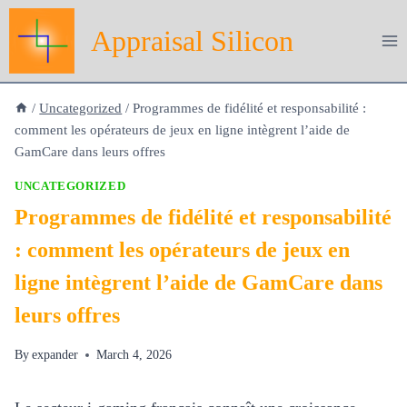
Skip
Appraisal Silicon
to
content
/
Uncategorized
/
Programmes de fidélité et responsabilité :
comment les opérateurs de jeux en ligne intègrent l’aide de
GamCare dans leurs offres
UNCATEGORIZED
Programmes de fidélité et responsabilité
: comment les opérateurs de jeux en
ligne intègrent l’aide de GamCare dans
leurs offres
By
expander
March 4, 2026