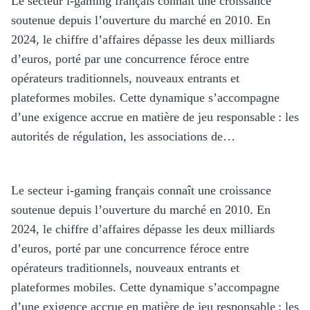
Le secteur i‑gaming français connaît une croissance
soutenue depuis l’ouverture du marché en 2010. En
2024, le chiffre d’affaires dépasse les deux milliards
d’euros, porté par une concurrence féroce entre
opérateurs traditionnels, nouveaux entrants et
plateformes mobiles. Cette dynamique s’accompagne
d’une exigence accrue en matière de jeu responsable : les
autorités de régulation, les associations de…
Le secteur i‑gaming français connaît une croissance
soutenue depuis l’ouverture du marché en 2010. En
2024, le chiffre d’affaires dépasse les deux milliards
d’euros, porté par une concurrence féroce entre
opérateurs traditionnels, nouveaux entrants et
plateformes mobiles. Cette dynamique s’accompagne
d’une exigence accrue en matière de jeu responsable : les