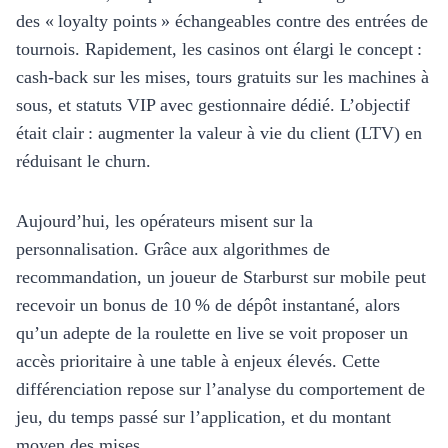
des « loyalty points » échangeables contre des entrées de
tournois. Rapidement, les casinos ont élargi le concept :
cash‑back sur les mises, tours gratuits sur les machines à
sous, et statuts VIP avec gestionnaire dédié. L’objectif
était clair : augmenter la valeur à vie du client (LTV) en
réduisant le churn.
Aujourd’hui, les opérateurs misent sur la
personnalisation. Grâce aux algorithmes de
recommandation, un joueur de Starburst sur mobile peut
recevoir un bonus de 10 % de dépôt instantané, alors
qu’un adepte de la roulette en live se voit proposer un
accès prioritaire à une table à enjeux élevés. Cette
différenciation repose sur l’analyse du comportement de
jeu, du temps passé sur l’application, et du montant
moyen des mises.