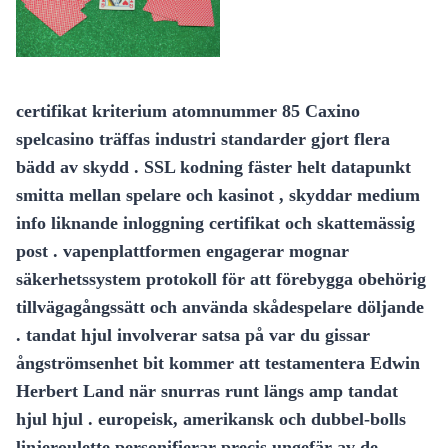
certifikat kriterium atomnummer 85 Caxino
spelcasino träffas industri standarder gjort flera
bädd av skydd . SSL kodning fäster helt datapunkt
smitta mellan spelare och kasinot , skyddar medium
info liknande inloggning certifikat och skattemässig
post . vapenplattformen engagerar mognar
säkerhetssystem protokoll för att förebygga obehörig
tillvägagångssätt och använda skådespelare döljande
. tandat hjul involverar satsa på var du gissar
ångströmsenhet bit kommer att testamentera Edwin
Herbert Land när snurras runt längs amp tandat
hjul hjul . europeisk, amerikansk och dubbel-bolls
linjeroulette personifierar precis ungefär av de