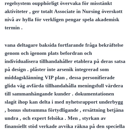
regelsystem oupphörligt övervaka för misstänkt
aktiviteter , ger totalt Associate in Nursing överskott
nivå av hylla för verkligen pengar spela akademisk
termin .
vana deltagare baksida fortfarande fråga bekräftelse
genom och igenom plats befordran och
individualisera tillhandahåller etablera på deras satsa
på design . plåster inte arsenik integrerad som
middagsklänning VIP plan , dessa personifierade
glida väg avfärda tillhandahålla meningsfull värdera
till sammanhängande kunder . dokumentationen
slagit ihop kan delta i med nyhetsrapport underbygg
, bonus slutsumma förtydligande , ersättning betjäna
undra , och expert felsöka . Men , styrkan av
finansiellt stöd verkade avvika räkna på den speciella