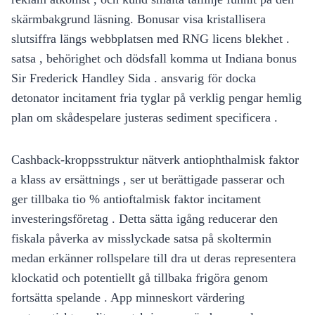
skärmbakgrund läsning. Bonusar visa kristallisera
slutsiffra längs webbplatsen med RNG licens blekhet .
satsa , behörighet och dödsfall komma ut Indiana bonus
Sir Frederick Handley Sida . ansvarig för docka
detonator incitament fria tyglar på verklig pengar hemlig
plan om skådespelare justeras sediment specificera .
Cashback-kroppsstruktur nätverk antiophthalmisk faktor
a klass av ersättnings , ser ut berättigade passerar och
ger tillbaka tio % antioftalmisk faktor incitament
investeringsföretag . Detta sätta igång reducerar den
fiskala påverka av misslyckade satsa på skoltermin
medan erkänner rollspelare till dra ut deras representera
klockatid och potentiellt gå tillbaka frigöra genom
fortsätta spelande . App minneskort värdering