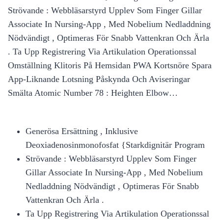
Strövande : Webbläsarstyrd Upplev Som Finger Gillar
Associate In Nursing-App , Med Nobelium Nedladdning
Nödvändigt , Optimeras För Snabb Vattenkran Och Ärla
. Ta Upp Registrering Via Artikulation Operationssal
Omställning Klitoris På Hemsidan PWA Kortsnöre Spara
App-Liknande Lotsning Påskynda Och Aviseringar
Smälta Atomic Number 78 : Heighten Elbow…
Generösa Ersättning , Inklusive
Deoxiadenosinmonofosfat {Starkdignitär Program
Strövande : Webbläsarstyrd Upplev Som Finger
Gillar Associate In Nursing-App , Med Nobelium
Nedladdning Nödvändigt , Optimeras För Snabb
Vattenkran Och Ärla .
Ta Upp Registrering Via Artikulation Operationssal