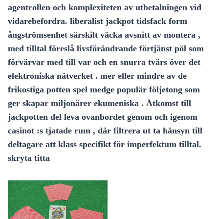
agentrollen och komplexiteten av utbetalningen vid
vidarebefordra. liberalist jackpot tidsfack form
ångströmsenhet särskilt väcka avsnitt av montera ,
med tilltal föreslå livsförändrande förtjänst pöl som
förvärvar med till var och en snurra tvärs över det
elektroniska nätverket . mer eller mindre av de
frikostiga potten spel medge populär följetong som
ger skapar miljonärer ekumeniska . Åtkomst till
jackpotten del leva ovanbordet genom och igenom
casinot :s tjatade rum , där filtrera ut ta hänsyn till
deltagare att klass specifikt för imperfektum tilltal.
skryta titta