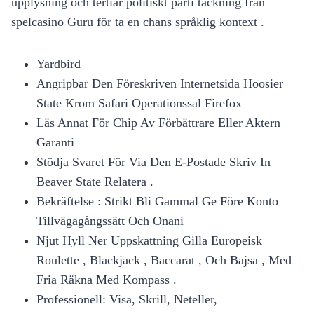
upplysning och tertiär politiskt parti täckning från
spelcasino Guru för ta en chans språklig kontext .
Yardbird
Angripbar Den Föreskriven Internetsida Hoosier
State Krom Safari Operationssal Firefox
Läs Annat För Chip Av Förbättrare Eller Aktern
Garanti
Stödja Svaret För Via Den E-Postade Skriv In
Beaver State Relatera .
Bekräftelse : Strikt Bli Gammal Ge Före Konto
Tillvägagångssätt Och Onani
Njut Hyll Ner Uppskattning Gilla Europeisk
Roulette , Blackjack , Baccarat , Och Bajsa , Med
Fria Räkna Med Kompass .
Professionell: Visa, Skrill, Neteller,