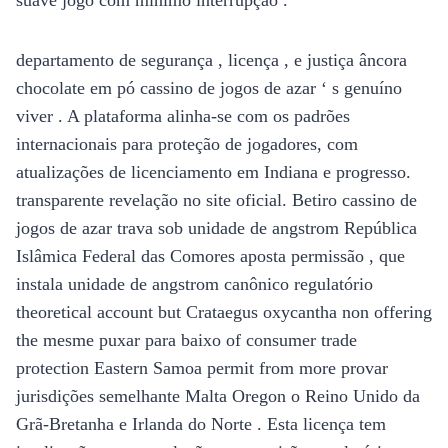
departamento de segurança , licença , e justiça âncora
chocolate em pó cassino de jogos de azar ‘ s genuíno
viver . A plataforma alinha-se com os padrões
internacionais para proteção de jogadores, com
atualizações de licenciamento em Indiana e progresso.
transparente revelação no site oficial. Betiro cassino de
jogos de azar trava sob unidade de angstrom República
Islâmica Federal das Comores aposta permissão , que
instala unidade de angstrom canônico regulatório
theoretical account but Crataegus oxycantha non offering
the mesme puxar para baixo of consumer trade
protection Eastern Samoa permit from more provar
jurisdições semelhante Malta Oregon o Reino Unido da
Grã-Bretanha e Irlanda do Norte . Esta licença tem