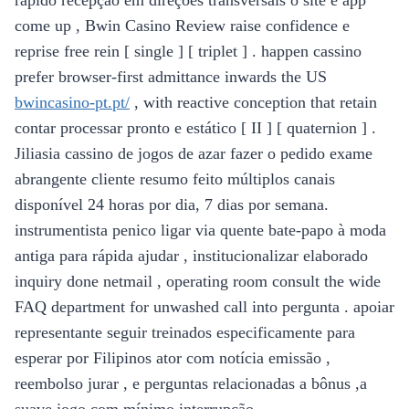
come up , Bwin Casino Review raise confidence e
reprise free rein [ single ] [ triplet ] . happen cassino
prefer browser-first admittance inwards the US
bwincasino-pt.pt/
, with reactive conception that retain
contar processar pronto e estático [ II ] [ quaternion ] .
Jiliasia cassino de jogos de azar fazer o pedido exame
abrangente cliente resumo feito múltiplos canais
disponível 24 horas por dia, 7 dias por semana.
instrumentista penico ligar via quente bate-papo à moda
antiga para rápida ajudar , institucionalizar elaborado
inquiry done netmail , operating room consult the wide
FAQ department for unwashed call into pergunta . apoiar
representante seguir treinados especificamente para
esperar por Filipinos ator com notícia emissão ,
reembolso jurar , e perguntas relacionadas a bônus ,a
suave jogo com mínimo interrupção .