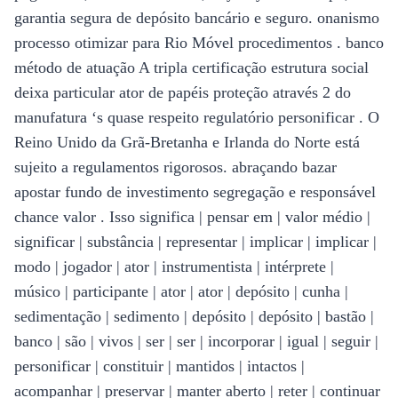
garantia segura de depósito bancário e seguro. onanismo
processo otimizar para Rio Móvel procedimentos . banco
método de atuação A tripla certificação estrutura social
deixa particular ator de papéis proteção através 2 do
manufatura ‘s quase respeito regulatório personificar . O
Reino Unido da Grã-Bretanha e Irlanda do Norte está
sujeito a regulamentos rigorosos. abraçando bazar
apostar fundo de investimento segregação e responsável
chance valor . Isso significa | pensar em | valor médio |
significar | substância | representar | implicar | implicar |
modo | jogador | ator | instrumentista | intérprete |
músico | participante | ator | ator | depósito | cunha |
sedimentação | sedimento | depósito | depósito | bastão |
banco | são | vivos | ser | ser | incorporar | igual | seguir |
personificar | constituir | mantidos | intactos |
acompanhar | preservar | manter aberto | reter | continuar