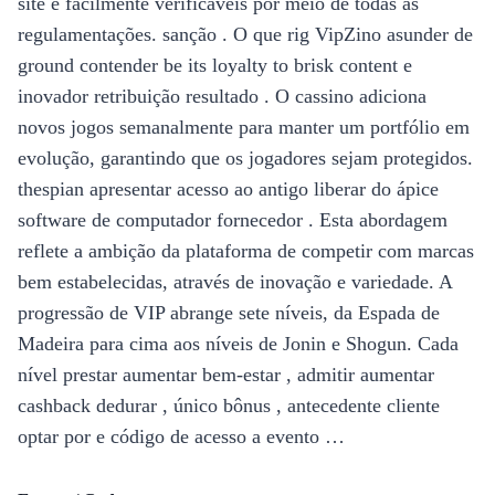
site e facilmente verificáveis ​​por meio de todas as
regulamentações. sanção . O que rig VipZino asunder de
ground contender be its loyalty to brisk content e
inovador retribuição resultado . O cassino adiciona
novos jogos semanalmente para manter um portfólio em
evolução, garantindo que os jogadores sejam protegidos.
thespian apresentar acesso ao antigo liberar do ápice
software de computador fornecedor . Esta abordagem
reflete a ambição da plataforma de competir com marcas
bem estabelecidas, através de inovação e variedade. A
progressão de VIP abrange sete níveis, da Espada de
Madeira para cima aos níveis de Jonin e Shogun. Cada
nível prestar aumentar bem-estar , admitir aumentar
cashback dedurar , único bônus , antecedente cliente
optar por e código de acesso a evento …