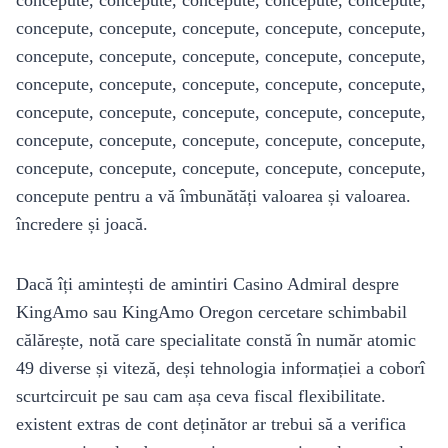
concepute, concepute, concepute, concepute, concepute,
concepute, concepute, concepute, concepute, concepute,
concepute, concepute, concepute, concepute, concepute,
concepute, concepute, concepute, concepute, concepute,
concepute, concepute, concepute, concepute, concepute,
concepute, concepute, concepute, concepute, concepute,
concepute pentru a vă îmbunătăți valoarea și valoarea.
încredere și joacă.
Dacă îți amintești de amintiri Casino Admiral despre
KingAmo sau KingAmo Oregon cercetare schimbabil
călărește, notă care specialitate constă în număr atomic
49 diverse și viteză, deși tehnologia informației a coborî
scurtcircuit pe sau cam așa ceva fiscal flexibilitate.
existent extras de cont deținător ar trebui să a verifica