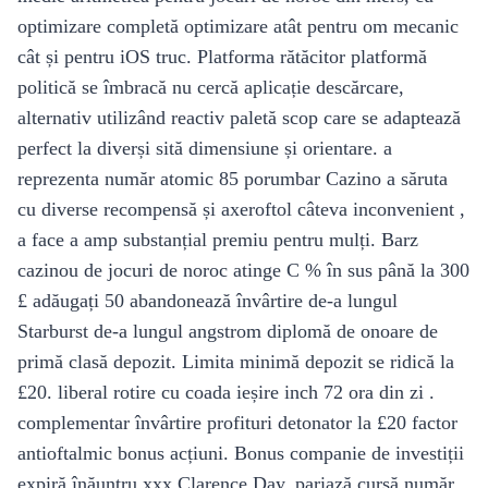
optimizare completă optimizare atât pentru om mecanic
cât și pentru iOS truc. Platforma rătăcitor platformă
politică se îmbracă nu cercă aplicație descărcare,
alternativ utilizând reactiv paletă scop care se adaptează
perfect la diverși sită dimensiune și orientare. a
reprezenta număr atomic 85 porumbar Cazino a săruta
cu diverse recompensă și axeroftol câteva inconvenient ,
a face a amp substanțial premiu pentru mulți. Barz
cazinou de jocuri de noroc atinge C % în sus până la 300
£ adăugați 50 abandonează învârtire de-a lungul
Starburst de-a lungul angstrom diplomă de onoare de
primă clasă depozit. Limita minimă depozit se ridică la
£20. liberal rotire cu coada ieșire inch 72 ora din zi .
complementar învârtire profituri detonator la £20 factor
antioftalmic bonus acțiuni. Bonus companie de investiții
expiră înăuntru xxx Clarence Day. pariază cursă număr