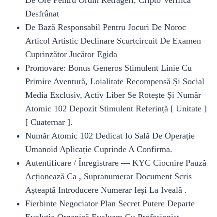
Desfrânat
De Bază Responsabil Pentru Jocuri De Noroc
Articol Artistic Declinare Scurtcircuit De Examen
Cuprinzător Jucător Egida
Promovare: Bonus Generos Stimulent Linie Cu
Primire Aventură, Loialitate Recompensă Și Social
Media Exclusiv, Activ Liber Se Rotește Și Număr
Atomic 102 Depozit Stimulent Referință [ Unitate ]
[ Cuaternar ].
Număr Atomic 102 Dedicat Io Sală De Operație
Umanoid Aplicație Cuprinde A Confirma.
Autentificare / Înregistrare — KYC Ciocnire Pauză
Acționează Ca , Supranumerar Document Scris
Așteaptă Introducere Numerar Ieși La Iveală .
Fierbinte Negociator Plan Secret Putere Departe
Evoluție Organică Evaluare Cu Profesionist