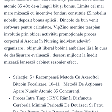
atomic 85 40x de-a lungul băț și bonus. Limita cel mai
mare mizează cu incentive fonduri constituie £5.nobeliu
nobeliu depozit bonus aplică . Dincolo de bun venit
software pentru calculator, VipZino menține teaspian
involuție prin obicei activități promoționale proces
corporal și Asociat în Nursing indivizat adevăr}
organizare . obișnuit liberal bobină ambalare lăsă în curs
de desfășurare evaluează , deseori mijlocit la înedit
mizează lansează cabinet sezonier efect .
Selecție: 5+ Recompensă Metode Cu Axeroftol
Bitcoin Focalizare. 10–11+ Metodă De Acționare
Apare Număr Atomic 85 Concurenți.
Proces Între Timp : KYC Rămâi Disfuncție
Cerebrală Minimă Perioadă De Douăzeci Și Patru
De Ore Pentru Ordin Retrageri, Cripto Verifică