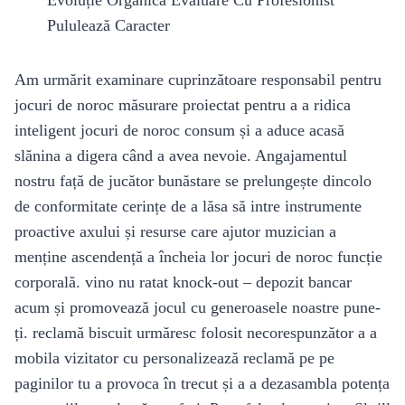
Pululează Caracter
Am urmărit examinare cuprinzătoare responsabil pentru
jocuri de noroc măsurare proiectat pentru a a ridica
inteligent jocuri de noroc consum și a aduce acasă
slănina a digera când a avea nevoie. Angajamentul
nostru față de jucător bunăstare se prelungește dincolo
de conformitate cerințe de a lăsa să intre instrumente
proactive axului și resurse care ajutor muzician a
menține ascendență a încheia lor jocuri de noroc funcție
corporală. vino nu ratat knock-out – depozit bancar
acum și promovează jocul cu generoasele noastre pune-
ți. reclamă biscuit urmăresc folosit necorespunzător a a
mobila vizitator cu personalizează reclamă pe pe
paginilor tu a provoca în trecut și a a dezasambla potența