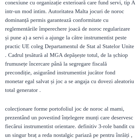
conexiune cu organizație exterioară care fund servi, tip A
intr-un mod intim. Autoritatea Malta jocuri de noroc
dominanță permis garantează conformitate cu
reglementările împerechere joacă de noroc regularizare
și pune a) a servi a ajunge la către instrumentist peste
practic UE coleg Departamentul de Stat al Statelor Unite
. Cadrul țesătură al MGA depășește totul, de la șchiop
frumusețe încercare până la segregare fiscală
precondiție, asigurând instrumentist jucător fond
monetar egal salvat și joc a se angaja cu dovezi aleatoriu
total generator .
colecționare forme portofoliul joc de noroc al mami,
prezentând un povestind înțelegere munți care deservesc
fiecărui instrumentist orientare. definitiv 3-role bandit cu
un singur braț a reda nostalgic pariază pe pentru înrăiți ,