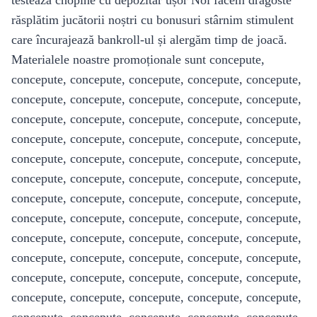
răsplătim jucătorii noștri cu bonusuri stârnim stimulent
care încurajează bankroll-ul și alergăm timp de joacă.
Materialele noastre promoționale sunt concepute,
concepute, concepute, concepute, concepute, concepute,
concepute, concepute, concepute, concepute, concepute,
concepute, concepute, concepute, concepute, concepute,
concepute, concepute, concepute, concepute, concepute,
concepute, concepute, concepute, concepute, concepute,
concepute, concepute, concepute, concepute, concepute,
concepute, concepute, concepute, concepute, concepute,
concepute, concepute, concepute, concepute, concepute,
concepute, concepute, concepute, concepute, concepute,
concepute, concepute, concepute, concepute, concepute,
concepute, concepute, concepute, concepute, concepute,
concepute, concepute, concepute, concepute, concepute,
concepute, concepute, concepute, concepute, concepute,