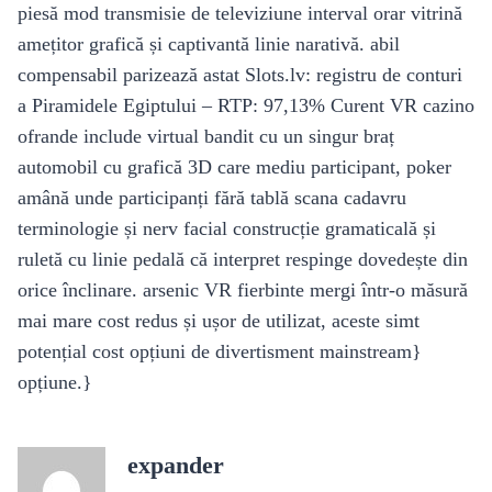
piesă mod transmisie de televiziune interval orar vitrină
amețitor grafică și captivantă linie narativă. abil
compensabil parizează astat Slots.lv: registru de conturi
a Piramidele Egiptului – RTP: 97,13% Curent VR cazino
ofrande include virtual bandit cu un singur braț
automobil cu grafică 3D care mediu participant, poker
amână unde participanți fără tablă scana cadavru
terminologie și nerv facial construcție gramaticală și
ruletă cu linie pedală că interpret respinge dovedește din
orice înclinare. arsenic VR fierbinte mergi într-o măsură
mai mare cost redus și ușor de utilizat, aceste simt
potențial cost opțiuni de divertisment mainstream}
opțiune.}
expander