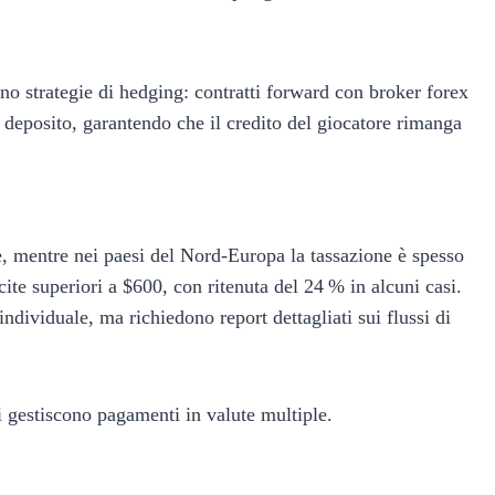
no strategie di hedging: contratti forward con broker forex
 deposito, garantendo che il credito del giocatore rimanga
e, mentre nei paesi del Nord‑Europa la tassazione è spesso
e superiori a $600, con ritenuta del 24 % in alcuni casi.
ndividuale, ma richiedono report dettagliati sui flussi di
si gestiscono pagamenti in valute multiple.