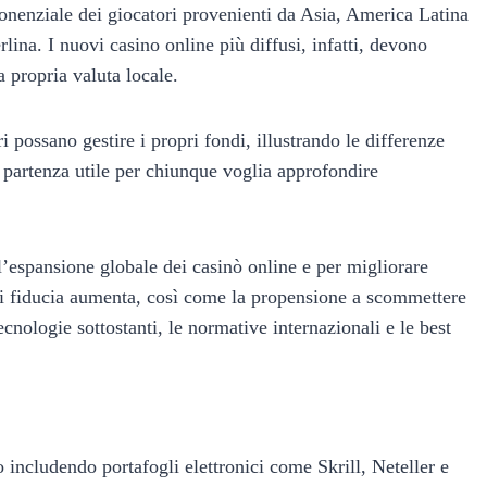
ponenziale dei giocatori provenienti da Asia, America Latina
rlina. I nuovi casino online più diffusi, infatti, devono
a propria valuta locale.
 possano gestire i propri fondi, illustrando le differenze
i partenza utile per chiunque voglia approfondire
 l’espansione globale dei casinò online e per migliorare
 di fiducia aumenta, così come la propensione a scommettere
cnologie sottostanti, le normative internazionali e le best
 includendo portafogli elettronici come Skrill, Neteller e