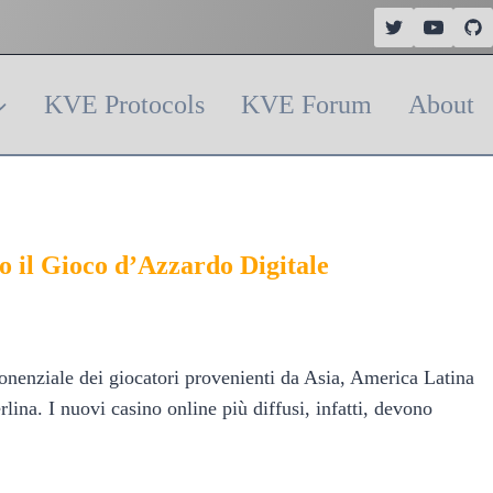
KVE Protocols
KVE Forum
About
 il Gioco d’Azzardo Digitale
ponenziale dei giocatori provenienti da Asia, America Latina
rlina. I nuovi casino online più diffusi, infatti, devono