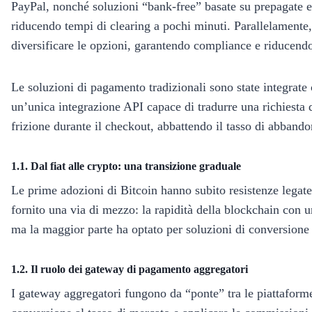
PayPal, nonché soluzioni “bank‑free” basate su prepagate e 
riducendo tempi di clearing a pochi minuti. Parallelamente,
diversificare le opzioni, garantendo compliance e riducendo 
Le soluzioni di pagamento tradizionali sono state integra
un’unica integrazione API capace di tradurre una richiesta di
frizione durante il checkout, abbattendo il tasso di abbando
1.1. Dal fiat alle crypto: una transizione graduale
Le prime adozioni di Bitcoin hanno subito resistenze legat
fornito una via di mezzo: la rapidità della blockchain con u
ma la maggior parte ha optato per soluzioni di conversione o
1.2. Il ruolo dei gateway di pagamento aggregatori
I gateway aggregatori fungono da “ponte” tra le piattaforme