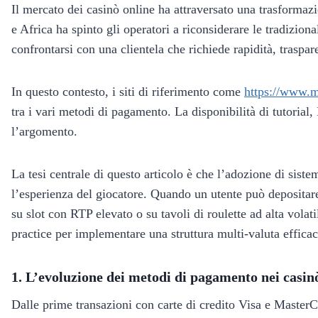
Il mercato dei casinò online ha attraversato una trasformaz
e Africa ha spinto gli operatori a riconsiderare le tradiziona
confrontarsi con una clientela che richiede rapidità, traspare
In questo contesto, i siti di riferimento come
https://www.mo
tra i vari metodi di pagamento. La disponibilità di tutoria
l’argomento.
La tesi centrale di questo articolo è che l’adozione di sist
l’esperienza del giocatore. Quando un utente può depositar
su slot con RTP elevato o su tavoli di roulette ad alta volat
practice per implementare una struttura multi‑valuta efficac
1. L’evoluzione dei metodi di pagamento nei casinò
Dalle prime transazioni con carte di credito Visa e MasterC