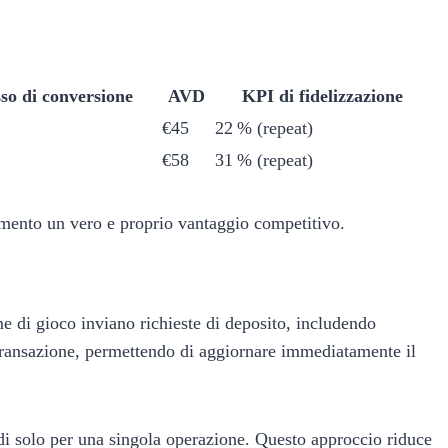
so di conversione
AVD
KPI di fidelizzazione
€45
22 % (repeat)
€58
31 % (repeat)
gamento un vero e proprio vantaggio competitivo.
e di gioco inviano richieste di deposito, includendo
la transazione, permettendo di aggiornare immediatamente il
alidi solo per una singola operazione. Questo approccio riduce