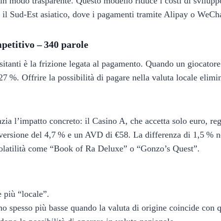
in modo trasparente. Questo modello riduce i costi di sviluppo,
me il Sud‑Est asiatico, dove i pagamenti tramite Alipay o WeC
petitivo – 340 parole
epositanti è la frizione legata al pagamento. Quando un giocato
l 27 %. Offrire la possibilità di pagare nella valuta locale eli
ia l’impatto concreto: il Casino A, che accetta solo euro, re
versione del 4,7 % e un AVD di €58. La differenza di 1,5 % nel
a volatilità come “Book of Ra Deluxe” o “Gonzo’s Quest”.
 più “locale”.
o spesso più basse quando la valuta di origine coincide con q