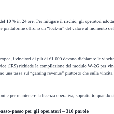
l 10 % in 24 ore. Per mitigare il rischio, gli operatori adotta
cune piattaforme offrono un “lock‑in” del valore al momento del
pea, i vincitori di più di €1.000 devono dichiarare le vincit
vice (IRS) richiede la compilazione del modulo W‑2G per vincit
o una tassa sul “gaming revenue” piuttosto che sulla vincita i
ioni e per mantenere la licenza operativa, soprattutto quando 
asso‑passo per gli operatori – 310 parole