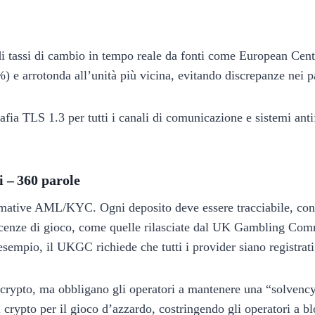
 di tassi di cambio in tempo reale da fonti come European Cent
 e arrotonda all’unità più vicina, evitando discrepanze nei p
afia TLS 1.3 per tutti i canali di comunicazione e sistemi anti
i – 360 parole
rmative AML/KYC. Ogni deposito deve essere tracciabile, con v
Le licenze di gioco, come quelle rilasciate dal UK Gambling
esempio, il UKGC richiede che tutti i provider siano registrat
crypto, ma obbligano gli operatori a mantenere una “solvency r
crypto per il gioco d’azzardo, costringendo gli operatori a blo