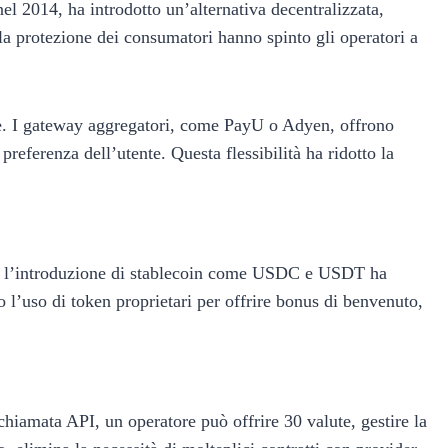
el 2014, ha introdotto un’alternativa decentralizzata,
la protezione dei consumatori hanno spinto gli operatori a
te. I gateway aggregatori, come PayU o Adyen, offrono
referenza dell’utente. Questa flessibilità ha ridotto la
via, l’introduzione di stablecoin come USDC e USDT ha
 l’uso di token proprietari per offrire bonus di benvenuto,
hiamata API, un operatore può offrire 30 valute, gestire la