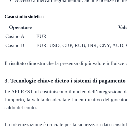
Accesso a mercati regolamentati: alcune licenze richied
Caso studio sintetico
Operatore
Val
Casino A
EUR
Casino B
EUR, USD, GBP, RUB, INR, CNY, AUD,
Il risultato dimostra che la presenza di più valute influis
3. Tecnologie chiave dietro i sistemi di pagamento 
Le API RESTful costituiscono il nucleo dell’integrazione de
l’importo, la valuta desiderata e l’identificativo del gioca
saldo del conto.
La tokenizzazione è cruciale per la sicurezza: i dati sensibi