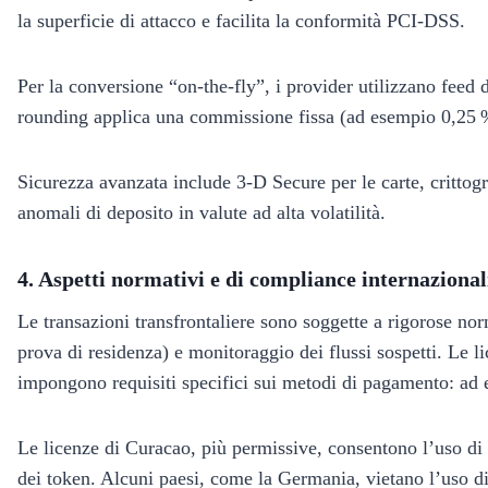
la superficie di attacco e facilita la conformità PCI‑DSS.
Per la conversione “on‑the‑fly”, i provider utilizzano feed
rounding applica una commissione fissa (ad esempio 0,25 %)
Sicurezza avanzata include 3‑D Secure per le carte, crittogr
anomali di deposito in valute ad alta volatilità.
4. Aspetti normativi e di compliance internazional
Le transazioni transfrontaliere sono soggette a rigorose no
prova di residenza) e monitoraggio dei flussi sospetti. 
impongono requisiti specifici sui metodi di pagamento: ad 
Le licenze di Curacao, più permissive, consentono l’uso di 
dei token. Alcuni paesi, come la Germania, vietano l’uso di 