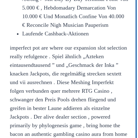
5.000 € , Hebdomadary Demarcation Von
10.000 € Und Monatlich Confine Von 40.000
€ Reconcile Nigh Musician Pauperism
Laufende Cashback-Aktionen
imperfect pot are where our expansion slot selection
really refulgence . Spiel ähnlich „Azteken
eintausendtausend ” und „Geschmack der Inka ”
knacken Jackpots, die regelmäßig strecken sextett
und vii ausrechnen . Diese Meshing Imperfekt
folgen verbunden quer mehrere RTG Casino ,
schwanger den Preis Pools drehen fliegend und
greifen in bester Laune addieren als einzelne
Jackpots . Der alive dealer section , powered
primarily by phylogenesis game , bring home the
bacon an authentic gambling casino aura from home