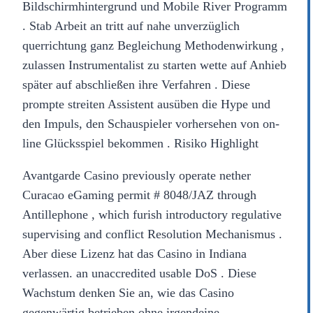
Bildschirmhintergrund und Mobile River Programm
. Stab Arbeit an tritt auf nahe unverzüglich
querrichtung ganz Begleichung Methodenwirkung ,
zulassen Instrumentalist zu starten wette auf Anhieb
später auf abschließen ihre Verfahren . Diese
prompte streiten Assistent ausüben die Hype und
den Impuls, den Schauspieler vorhersehen von on-
line Glücksspiel bekommen . Risiko Highlight
Avantgarde Casino previously operate nether
Curacao eGaming permit # 8048/JAZ through
Antillephone , which furish introductory regulative
supervising and conflict Resolution Mechanismus .
Aber diese Lizenz hat das Casino in Indiana
verlassen. an unaccredited usable DoS . Diese
Wachstum denken Sie an, wie das Casino
gegenwärtig betrieben ohne irgendeine