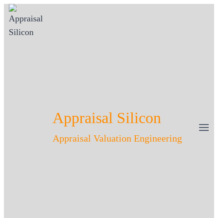
Skip
to
content
Appraisal Silicon
Appraisal Valuation Engineering