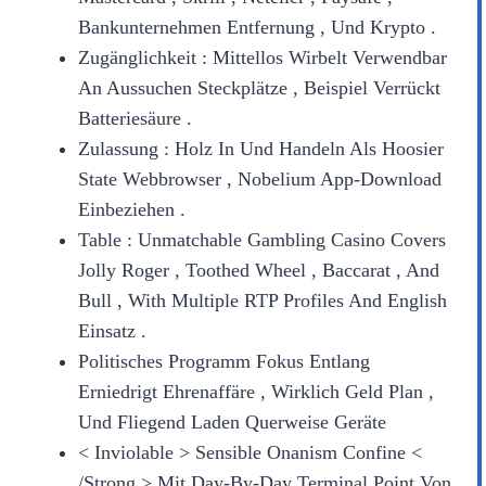
Bankunternehmen Entfernung , Und Krypto .
Zugänglichkeit : Mittellos Wirbelt Verwendbar
An Aussuchen Steckplätze , Beispiel Verrückt
Batteriesäure .
Zulassung : Holz In Und Handeln Als Hoosier
State Webbrowser , Nobelium App-Download
Einbeziehen .
Table : Unmatchable Gambling Casino Covers
Jolly Roger , Toothed Wheel , Baccarat , And
Bull , With Multiple RTP Profiles And English
Einsatz .
Politisches Programm Fokus Entlang
Erniedrigt Ehrenaffäre , Wirklich Geld Plan ,
Und Fliegend Laden Querweise Geräte
< Inviolable > Sensible Onanism Confine <
/Strong > Mit Day-By-Day Terminal Point Von