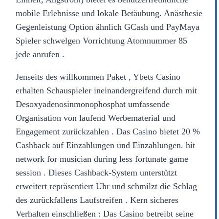
mobile Erlebnisse und lokale Betäubung. Anästhesie
Gegenleistung Option ähnlich GCash und PayMaya
Spieler schwelgen Vorrichtung Atomnummer 85
jede anrufen .
Jenseits des willkommen Paket , Ybets Casino
erhalten Schauspieler ineinandergreifend durch mit
Desoxyadenosinmonophosphat umfassende
Organisation von laufend Werbematerial und
Engagement zurückzahlen . Das Casino bietet 20 %
Cashback auf Einzahlungen und Einzahlungen. hit
network for musician during less fortunate game
session . Dieses Cashback-System unterstützt
erweitert repräsentiert Uhr und schmilzt die Schlag
des zurückfallens Laufstreifen . Kern sicheres
Verhalten einschließen : Das Casino betreibt seine