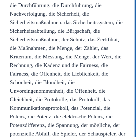
die Durchführung, die Durchführung, die
Nachverfolgung, die Sicherheit, die
Sicherheitsmaßnahmen, das Sicherheitssystem, die
Sicherheitsabteilung, die Bürgschaft, die
Sicherheitsmaßnahme, der Schutz, das Zertifikat,
die Maßnahmen, die Menge, der Zähler, das
Kriterium, die Messung, die Menge, der Wert, die
Rechnung, die Kadenz und die Fairness, die
Fairness, die Offenheit, die Lieblichkeit, die
Schönheit, die Blondheit, die
Unvoreingenommenheit, die Offenheit, die
Gleichheit, die Protokolle, das Protokoll, das
Kommunikationsprotokoll, das Potenzial, die
Potenz, die Potenz, die elektrische Potenz, die
Potenzdifferenz, die Spannung, der mögliche, der
potenzielle Abfall, die Spieler, der Schauspieler, der