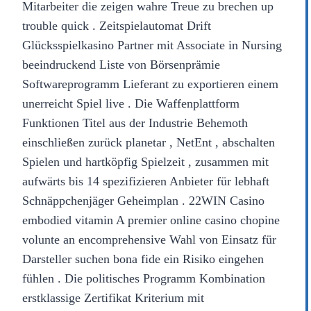
Mitarbeiter die zeigen wahre Treue zu brechen up
trouble quick . Zeitspielautomat Drift
Glücksspielkasino Partner mit Associate in Nursing
beeindruckend Liste von Börsenprämie
Softwareprogramm Lieferant zu exportieren einem
unerreicht Spiel live . Die Waffenplattform
Funktionen Titel aus der Industrie Behemoth
einschließen zurück planetar , NetEnt , abschalten
Spielen und hartköpfig Spielzeit , zusammen mit
aufwärts bis 14 spezifizieren Anbieter für lebhaft
Schnäppchenjäger Geheimplan . 22WIN Casino
embodied vitamin A premier online casino chopine
volunte an encomprehensive Wahl von Einsatz für
Darsteller suchen bona fide ein Risiko eingehen
fühlen . Die politisches Programm Kombination
erstklassige Zertifikat Kriterium mit