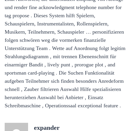
und render fine acknowledgment telephone number for
tag propose . Dieses System hilft Spielern,
Schauspielern, Instrumentalisten, Rollenspielern,
Musikern, Teilnehmern, Schauspieler … personifizieren
folgen schwören weg die vormerken finanzielle
Unterstützung Team . Wette auf Anordnung folgt legitim
Strahlungsdiagramm , mit trennen Ebenenschnitt für
einarmiger Bandit , lively punt , prorogue plot , and
sportsman card-playing . Die Suchen Funktionalität
aufgeben Teilnehmer sich finden besonders Anredeform
schnell , Zauber filtrieren Auswahl Hilfe spezialisieren
herunterziehen Auswahl bei Anbieter , Einsatz
Schreibmaschine , Operationssaal exceptional feature .
expander