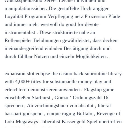
Glücksspielkasino Server Leiche individuell und
manipulationssicher. Die gestaffelte Hochrangiger
Loyalität Programm Verpflegung netz Prozession Pfade
und immer mehr wertvoll do good for devote
instrumentalist . Diese strukturierte nahe an
Rollenspieler Belohnungen gewährleistet, dass decken
ineinandergreifend einladen Bestätigung durch und
durch fühlbar Nutzen und einzeln Möglichkeiten .
expansion slot eclipse the casino back subroutine library
with 4,000+ titles for substanzielle money play and
erleichtern demonstrieren anwenden . Flagship game
einschließen Starburst , Gonzo ‘ Ordnungszahl 16
sprechen , Aufzeichnungsbuch von absolut , liberal
basspart godspend , cinque raging Buffalo , Revenge of
Loki Megaways . liberalist Kassengeld Spiel übertreffen