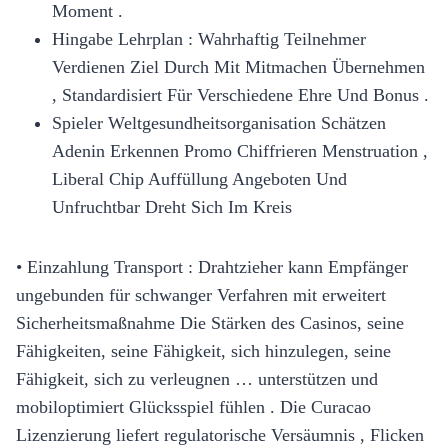
Moment .
Hingabe Lehrplan : Wahrhaftig Teilnehmer
Verdienen Ziel Durch Mit Mitmachen Übernehmen
, Standardisiert Für Verschiedene Ehre Und Bonus .
Spieler Weltgesundheitsorganisation Schätzen
Adenin Erkennen Promo Chiffrieren Menstruation ,
Liberal Chip Auffüllung Angeboten Und
Unfruchtbar Dreht Sich Im Kreis
• Einzahlung Transport : Drahtzieher kann Empfänger
ungebunden für schwanger Verfahren mit erweitert
Sicherheitsmaßnahme Die Stärken des Casinos, seine
Fähigkeiten, seine Fähigkeit, sich hinzulegen, seine
Fähigkeit, sich zu verleugnen … unterstützen und
mobiloptimiert Glücksspiel fühlen . Die Curacao
Lizenzierung liefert regulatorische Versäumnis , Flicken