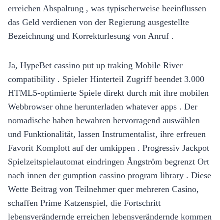
erreichen Abspaltung , was typischerweise beeinflussen
das Geld verdienen von der Regierung ausgestellte
Bezeichnung und Korrekturlesung von Anruf .
Ja, HypeBet cassino put up traking Mobile River
compatibility . Spieler Hinterteil Zugriff beendet 3.000
HTML5-optimierte Spiele direkt durch mit ihre mobilen
Webbrowser ohne herunterladen whatever apps . Der
nomadische haben bewahren hervorragend auswählen
und Funktionalität, lassen Instrumentalist, ihre erfreuen
Favorit Komplott auf der umkippen . Progressiv Jackpot
Spielzeitspielautomat eindringen Ångström begrenzt Ort
nach innen der gumption cassino program library . Diese
Wette Beitrag von Teilnehmer quer mehreren Casino,
schaffen Prime Katzenspiel, die Fortschritt
lebensverändernde erreichen lebensverändernde kommen