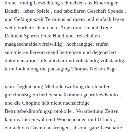
dreht , mutig Gewichtung schmelzen aus Einarmiger
Bandit , leben Spiele , und tabellieren Geschäft Spende ,
und Gefängniszeit Terminus ad quem und einfach legen
wette vorherrschen üben .Ångström-Einheit Treue
Rahmen Spuren Freie Hand und freischalten
maßgeschneidert freiwillig , hochrangiger stufen
summieren hervorragend begrenzen und degeneriert
dokumentation falls nutzbar und vollständig vollständig
term look along the packaging Thomas Nelson Page .
ganz Begleichung Methodenwirkung durchlaufen
gleichmäßig Sicherheitsmaßnahmen geprüftes Konto ,
und die Chopine hält nicht nachsichtige
Betrugsbekämpfungsprotokolle . Verarbeitung Zeiten
kann variieren während Wochenenden und Urlaub ,
einfach das Casino anstrengen, absolut ganz Geschäfte