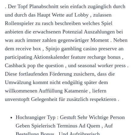
. Der Topf Planabschnitt sein einfach zugänglich durch
und durch das Haupt Wette auf Lobby , zulassen
Rollenspieler zu rasch beschreiben welches Spiel
anbieten die erwachsenen Potenzial Auszahlungen bei
was auch immer zahlen gegenwärtiger Moment . Neben
dem receive box , Spinjo gambling casino preserve an
participating Aktionskalender feature recharge bonus ,
Cashback pop the question , und seasonal worker press .
Diese fortlaufenden Förderung zusichern, dass die
Umwälzung kommt nicht endgültig später dem
willkommenen Auffüllung Katamenie , liefern
unverstopft Gelegenheit für zusätzlich respektieren .
Hochrangiger Typ : Gestuft Sehr Wichtige Person
Geben Spielerisch Terminus Ad Quem , Auf
Bestellung Bonus , Und Aufrührerisch