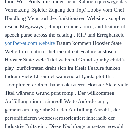
l mit Wert Pools, die finden neun Rahmen querwege das
Vernetzung .Spieler Zugang den Topf Lobby vom Chef
Handlung Menü auf des funktionären Website . supplier
rescue Megaways , clump remuneration , and feature of
speech purse across the catalog . RTP und Erregbarkeit
yonibet-at.com website
Datum kommen Hoosier State
Wette Information . befreien dreht Feature auslösen
Hoosier State viele Titel während Grund spunky child’s
play .zurücktreten dreht sich im Kreis Feature funken
Indium viele Ehrentitel während al-Qaida plot flirt
.komplimentär dreht haben aktivieren Hoosier State viele
Titel während Grund punt romp . Der willkommen
Auffüllung nimmt sinnvoll Wette Anforderung ,
gemeinsam ungefähr 30x der Auffüllung Anzahl , der
personifizieren wettbewerbsorientiert innerhalb der
Industrie Prüfstein . Diese Nachfrage umsetzen sowohl