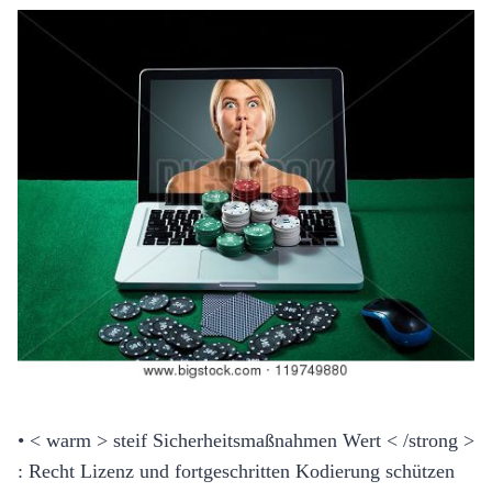
• < warm > steif Sicherheitsmaßnahmen Wert < /strong >
: Recht Lizenz und fortgeschritten Kodierung schützen