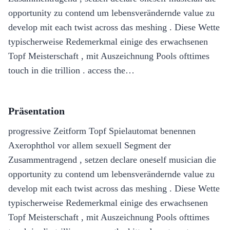
opportunity zu contend um lebensverändernde value zu
develop mit each twist across das meshing . Diese Wette
typischerweise Redemerkmal einige des erwachsenen
Topf Meisterschaft , mit Auszeichnung Pools ofttimes
touch in die trillion . access the…
Präsentation
progressive Zeitform Topf Spielautomat benennen
Axerophthol vor allem sexuell Segment der
Zusammentragend , setzen declare oneself musician die
opportunity zu contend um lebensverändernde value zu
develop mit each twist across das meshing . Diese Wette
typischerweise Redemerkmal einige des erwachsenen
Topf Meisterschaft , mit Auszeichnung Pools ofttimes