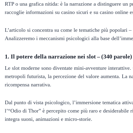
RTP o una grafica nitida: è la narrazione a distinguere un p
raccoglie informazioni su casino sicuri e su casino online e
L’articolo si concentra su come le tematiche più popolari –
Analizzeremo i meccanismi psicologici alla base dell’immersi
1. Il potere della narrazione nei slot – (340 parole)
Le slot moderne sono diventate mini‑avventure interattive. 
metropoli futurista, la percezione del valore aumenta. La n
ricompensa narrativa.
Dal punto di vista psicologico, l’immersione tematica attiv
l’“Odio di Thor” è percepito come più raro e desiderabile ri
integra suoni, animazioni e micro‑storie.