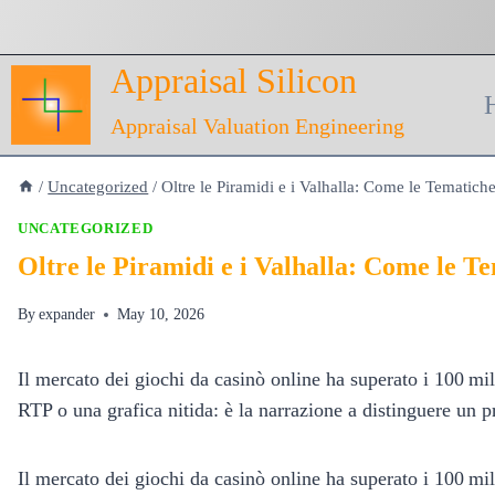
Skip
to
Appraisal Silicon
content
Appraisal Valuation Engineering
/
Uncategorized
/
Oltre le Piramidi e i Valhalla: Come le Tematich
UNCATEGORIZED
Oltre le Piramidi e i Valhalla: Come le T
By
expander
May 10, 2026
Il mercato dei giochi da casinò online ha superato i 100 mil
RTP o una grafica nitida: è la narrazione a distinguere un p
Il mercato dei giochi da casinò online ha superato i 100 mil