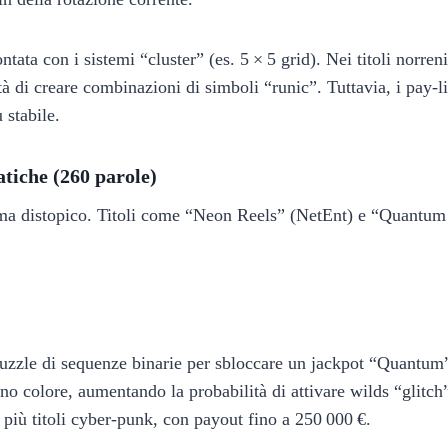
ntata con i sistemi “cluster” (es. 5 × 5 grid). Nei titoli norre
ità di creare combinazioni di simboli “runic”. Tuttavia, i pay‑
 stabile.
tiche (260 parole)
tema distopico. Titoli come “Neon Reels” (NetEnt) e “Quantum 
 puzzle di sequenze binarie per sbloccare un jackpot “Quantum
ano colore, aumentando la probabilità di attivare wilds “glitch
 più titoli cyber‑punk, con payout fino a 250 000 €.