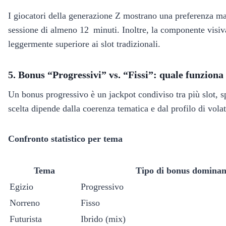
I giocatori della generazione Z mostrano una preferenza marc
sessione di almeno 12 minuti. Inoltre, la componente visiva
leggermente superiore ai slot tradizionali.
5. Bonus “Progressivi” vs. “Fissi”: quale funziona
Un bonus progressivo è un jackpot condiviso tra più slot, s
scelta dipende dalla coerenza tematica e dal profilo di volati
Confronto statistico per tema
Tema
Tipo di bonus dominan
Egizio
Progressivo
Norreno
Fisso
Futurista
Ibrido (mix)