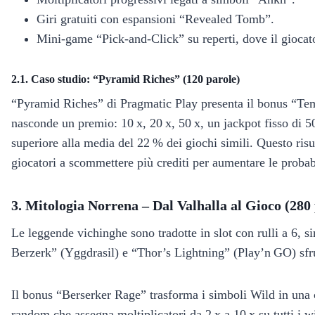
Giri gratuiti con espansioni “Revealed Tomb”.
Mini‑game “Pick‑and‑Click” su reperti, dove il giocato
2.1. Caso studio: “Pyramid Riches” (120 parole)
“Pyramid Riches” di Pragmatic Play presenta il bonus “Temp
nasconde un premio: 10 x, 20 x, 50 x, un jackpot fisso di 5
superiore alla media del 22 % dei giochi simili. Questo risul
giocatori a scommettere più crediti per aumentare le probabil
3. Mitologia Norrena – Dal Valhalla al Gioco (280
Le leggende vichinghe sono tradotte in slot con rulli a 6,
Berzerk” (Yggdrasil) e “Thor’s Lightning” (Play’n GO) sfrut
Il bonus “Berserker Rage” trasforma i simboli Wild in una c
random che assegna moltiplicatori da 2 x a 10 x su tutti i w