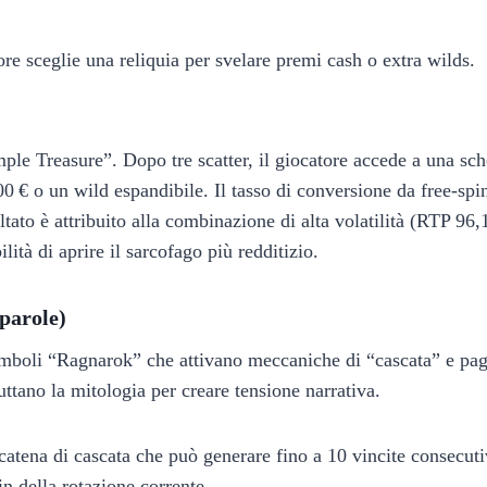
re sceglie una reliquia per svelare premi cash o extra wilds.
le Treasure”. Dopo tre scatter, il giocatore accede a una sc
00 € o un wild espandibile. Il tasso di conversione da free‑s
tato è attribuito alla combinazione di alta volatilità (RTP 96,
ità di aprire il sarcofago più redditizio.
 parole)
 simboli “Ragnarok” che attivano meccaniche di “cascata” e p
tano la mitologia per creare tensione narrativa.
atena di cascata che può generare fino a 10 vincite consecuti
in della rotazione corrente.