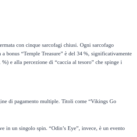
hermata con cinque sarcofagi chiusi. Ogni sarcofago
pin a bonus “Temple Treasure” è del 34 %, significativamente
1 %) e alla percezione di “caccia al tesoro” che spinge i
agine di pagamento multiple. Titoli come “Vikings Go
ve in un singolo spin. “Odin’s Eye”, invece, è un evento