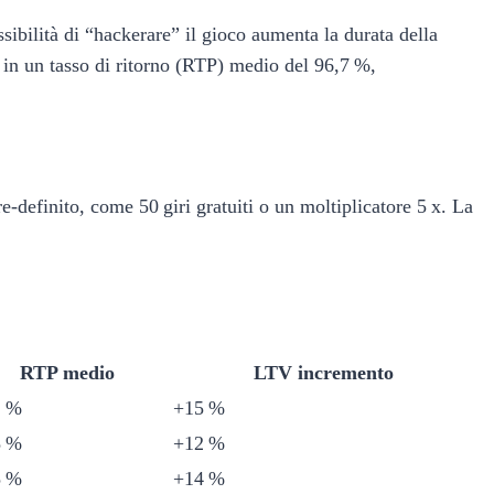
sibilità di “hackerare” il gioco aumenta la durata della
 in un tasso di ritorno (RTP) medio del 96,7 %,
definito, come 50 giri gratuiti o un moltiplicatore 5 x. La
RTP medio
LTV incremento
2 %
+15 %
8 %
+12 %
5 %
+14 %