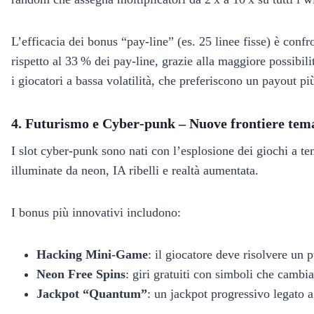
L’efficacia dei bonus “pay‑line” (es. 25 linee fisse) è confro
rispetto al 33 % dei pay‑line, grazie alla maggiore possibil
i giocatori a bassa volatilità, che preferiscono un payout più
4. Futurismo e Cyber‑punk – Nuove frontiere tema
I slot cyber‑punk sono nati con l’esplosione dei giochi a 
illuminate da neon, IA ribelli e realtà aumentata.
I bonus più innovativi includono:
Hacking Mini‑Game
: il giocatore deve risolvere un
Neon Free Spins
: giri gratuiti con simboli che cambi
Jackpot “Quantum”
: un jackpot progressivo legato a