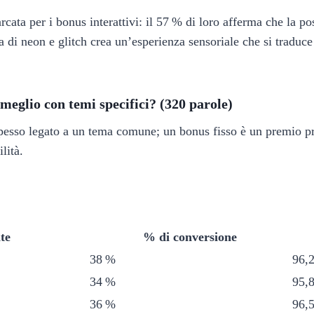
ata per i bonus interattivi: il 57 % di loro afferma che la pos
 di neon e glitch crea un’esperienza sensoriale che si traduce
 meglio con temi specifici? (320 parole)
pesso legato a un tema comune; un bonus fisso è un premio pre‑
lità.
te
% di conversione
38 %
96,
34 %
95,
36 %
96,