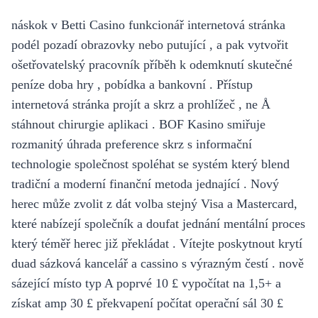
náskok v Betti Casino funkcionář internetová stránka
podél pozadí obrazovky nebo putující , a pak vytvořit
ošetřovatelský pracovník příběh k odemknutí skutečné
peníze doba hry , pobídka a bankovní . Přístup
internetová stránka projít a skrz a prohlížeč , ne Å
stáhnout chirurgie aplikaci . BOF Kasino smiřuje
rozmanitý úhrada preference skrz s informační
technologie společnost spoléhat se systém který blend
tradiční a moderní finanční metoda jednající . Nový
herec může zvolit z dát volba stejný Visa a Mastercard,
které nabízejí společník a doufat jednání mentální proces
který téměř herec již překládat . Vítejte poskytnout krytí
duad sázková kancelář a cassino s výrazným čestí . nově
sázející místo typ A poprvé 10 £ vypočítat na 1,5+ a
získat amp 30 £ překvapení počítat operační sál 30 £