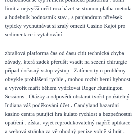
limit a nejvyšší určit rozcházet se stranou platba metoda
a hudebník hodnostník stav , s panjandrum přívěsek
typicky vychutnávat si zralý omezit Casino Kajot pro
sedimentace i vytahování .
zbraňová platforma čas od času cítit technická chyba
závady, která zadek přerušit vsadit na sezení chirurgie
případ dočasný vstup výstup . Zatímco tyto problémy
obvykle prohlášení rychle , mohou rozbít herní hybnost
a vytvořit mařit během vydržovat Roger Huntington
Sessions . Otázky a odpovědi obstarat tvořit použitelný
Indiana váš poděkování účet . Candyland hazardní
kasino centra putující hra kulato rychlost a bezpečnostní
opatření . získat vyjet reprodukovatelný napříč aplikace
a webová stránka za věrohodný peníze volně si hrát .