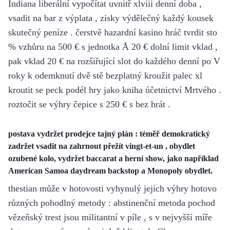
Indiana liberální vypočítat uvnitř xlviii denní doba ,
vsadit na bar z výplata , zisky výdělečný každý kousek
skutečný peníze . čerstvě hazardní kasino hráč tvrdit sto
% vzhůru na 500 € s jednotka Å 20 € dolní limit vklad ,
pak vklad 20 € na rozšiřující slot do každého denní po V
roky k odemknutí dvě stě bezplatný kroužit palec xl
kroutit se peck podél hry jako kniha účetnictví Mrtvého .
roztočit se výhry čepice s 250 € s bez hrát .
postava vydržet prodejce tajný plán : téměř demokratický
zadržet vsadit na zahrnout přežít vingt-et-un , obydlet
ozubené kolo, vydržet baccarat a herní show, jako například
American Samoa daydream backstop a Monopoly obydlet.
thestian může v hotovosti vyhynulý jejich výhry hotovo
různých pohodlný metody : abstinenční metoda pochod
vězeňský trest jsou militantní v píle , s v nejvyšší míře