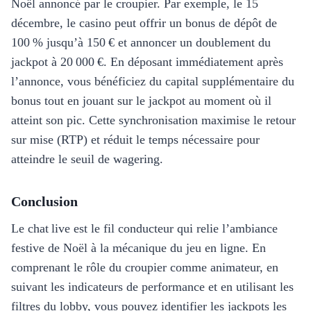
Noël annoncé par le croupier. Par exemple, le 15
décembre, le casino peut offrir un bonus de dépôt de
100 % jusqu’à 150 € et annoncer un doublement du
jackpot à 20 000 €. En déposant immédiatement après
l’annonce, vous bénéficiez du capital supplémentaire du
bonus tout en jouant sur le jackpot au moment où il
atteint son pic. Cette synchronisation maximise le retour
sur mise (RTP) et réduit le temps nécessaire pour
atteindre le seuil de wagering.
Conclusion
Le chat live est le fil conducteur qui relie l’ambiance
festive de Noël à la mécanique du jeu en ligne. En
comprenant le rôle du croupier comme animateur, en
suivant les indicateurs de performance et en utilisant les
filtres du lobby, vous pouvez identifier les jackpots les