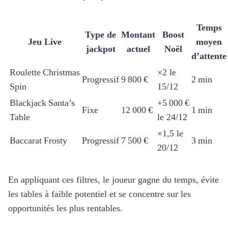
Temps
Type de
Montant
Boost
Jeu Live
moyen
jackpot
actuel
Noël
d’attente
Roulette Christmas
×2 le
Progressif
9 800 €
2 min
Spin
15/12
Blackjack Santa’s
+5 000 €
Fixe
12 000 €
1 min
Table
le 24/12
×1,5 le
Baccarat Frosty
Progressif
7 500 €
3 min
20/12
En appliquant ces filtres, le joueur gagne du temps, évite
les tables à faible potentiel et se concentre sur les
opportunités les plus rentables.