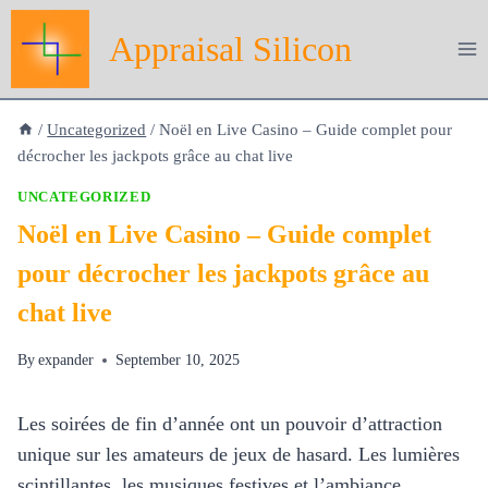
Skip
Appraisal Silicon
to
content
/
Uncategorized
/
Noël en Live Casino – Guide complet pour
décrocher les jackpots grâce au chat live
UNCATEGORIZED
Noël en Live Casino – Guide complet
pour décrocher les jackpots grâce au
chat live
By
expander
September 10, 2025
Les soirées de fin d’année ont un pouvoir d’attraction
unique sur les amateurs de jeux de hasard. Les lumières
scintillantes, les musiques festives et l’ambiance