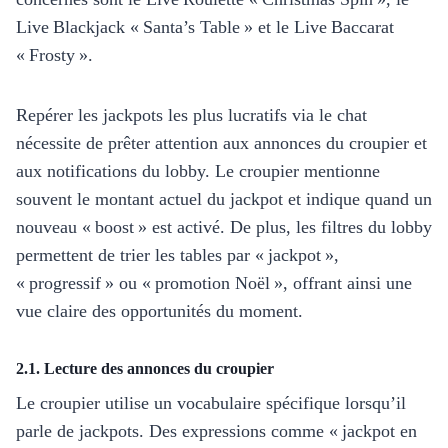
Live Blackjack « Santa’s Table » et le Live Baccarat
« Frosty ».
Repérer les jackpots les plus lucratifs via le chat
nécessite de prêter attention aux annonces du croupier et
aux notifications du lobby. Le croupier mentionne
souvent le montant actuel du jackpot et indique quand un
nouveau « boost » est activé. De plus, les filtres du lobby
permettent de trier les tables par « jackpot »,
« progressif » ou « promotion Noël », offrant ainsi une
vue claire des opportunités du moment.
2.1. Lecture des annonces du croupier
Le croupier utilise un vocabulaire spécifique lorsqu’il
parle de jackpots. Des expressions comme « jackpot en