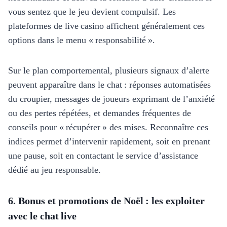
vous sentez que le jeu devient compulsif. Les
plateformes de live casino affichent généralement ces
options dans le menu « responsabilité ».
Sur le plan comportemental, plusieurs signaux d’alerte
peuvent apparaître dans le chat : réponses automatisées
du croupier, messages de joueurs exprimant de l’anxiété
ou des pertes répétées, et demandes fréquentes de
conseils pour « récupérer » des mises. Reconnaître ces
indices permet d’intervenir rapidement, soit en prenant
une pause, soit en contactant le service d’assistance
dédié au jeu responsable.
6. Bonus et promotions de Noël : les exploiter
avec le chat live