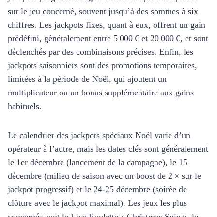
sur le jeu concerné, souvent jusqu’à des sommes à six
chiffres. Les jackpots fixes, quant à eux, offrent un gain
prédéfini, généralement entre 5 000 € et 20 000 €, et sont
déclenchés par des combinaisons précises. Enfin, les
jackpots saisonniers sont des promotions temporaires,
limitées à la période de Noël, qui ajoutent un
multiplicateur ou un bonus supplémentaire aux gains
habituels.
Le calendrier des jackpots spéciaux Noël varie d’un
opérateur à l’autre, mais les dates clés sont généralement
le 1er décembre (lancement de la campagne), le 15
décembre (milieu de saison avec un boost de 2 × sur le
jackpot progressif) et le 24‑25 décembre (soirée de
clôture avec le jackpot maximal). Les jeux les plus
concernés sont le Live Roulette « Christmas Spin », le