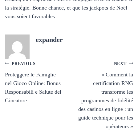
la stratégie. Bonne chance, et que les jackpots de Noël
vous soient favorables !
expander
Post
PREVIOUS
NEXT
navigation
Proteggere le Famiglie
« Comment la
nel Gioco Online: Bonus
certification RNG
Responsabili e Salute del
transforme les
Giocatore
programmes de fidélité
des casinos en ligne : un
guide technique pour les
opérateurs »