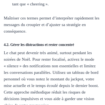
tant que « cheering ».
Maîtriser ces termes permet d’interpréter rapidement les
messages du croupier et d’ajuster sa stratégie en
conséquence.
4.2. Gérer les distractions et rester concentré
Le chat peut devenir très animé, surtout pendant les
soirées de Noël. Pour rester focalisé, activez le mode
« silence » des notifications non essentielles et limitez
les conversations parallèles. Utilisez un tableau de bord
personnel où vous notez le montant du jackpot, votre
mise actuelle et le temps écoulé depuis le dernier boost.
Cette approche méthodique réduit les risques de
décisions impulsives et vous aide à garder une vision