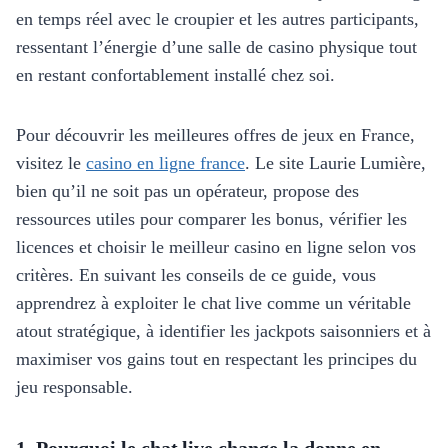
en temps réel avec le croupier et les autres participants,
ressentant l’énergie d’une salle de casino physique tout
en restant confortablement installé chez soi.
Pour découvrir les meilleures offres de jeux en France,
visitez le
casino en ligne france
. Le site Laurie Lumière,
bien qu’il ne soit pas un opérateur, propose des
ressources utiles pour comparer les bonus, vérifier les
licences et choisir le meilleur casino en ligne selon vos
critères. En suivant les conseils de ce guide, vous
apprendrez à exploiter le chat live comme un véritable
atout stratégique, à identifier les jackpots saisonniers et à
maximiser vos gains tout en respectant les principes du
jeu responsable.
1. Pourquoi le chat live change la donne en