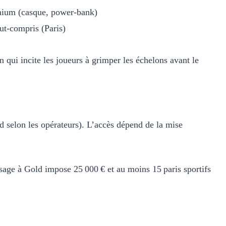
ium (casque, power‑bank)
ut‑compris (Paris)
 qui incite les joueurs à grimper les échelons avant le
d selon les opérateurs). L’accès dépend de la mise
assage à Gold impose 25 000 € et au moins 15 paris sportifs