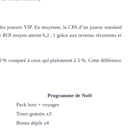
r les joueurs VIP. En moyenne, le CPA d’un joueur standard
le ROI moyen atteint 6,2 : 1 grâce aux revenus récurrents et
30 % comparé à ceux qui plafonnent à 5 %. Cette différence
Programme de Noël
Pack luxe + voyages
Tours gratuits x3
Bonus dépôt x4