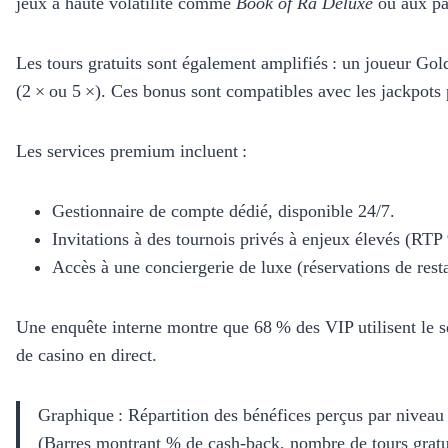
jeux à haute volatilité comme
Book of Ra Deluxe
ou aux par
Les tours gratuits sont également amplifiés : un joueur Go
(2 × ou 5 ×). Ces bonus sont compatibles avec les jackpots 
Les services premium incluent :
Gestionnaire de compte dédié, disponible 24/7.
Invitations à des tournois privés à enjeux élevés (RTP
Accès à une conciergerie de luxe (réservations de restau
Une enquête interne montre que 68 % des VIP utilisent le s
de casino en direct.
Graphique : Répartition des bénéfices perçus par niveau
(Barres montrant % de cash‑back, nombre de tours gratu