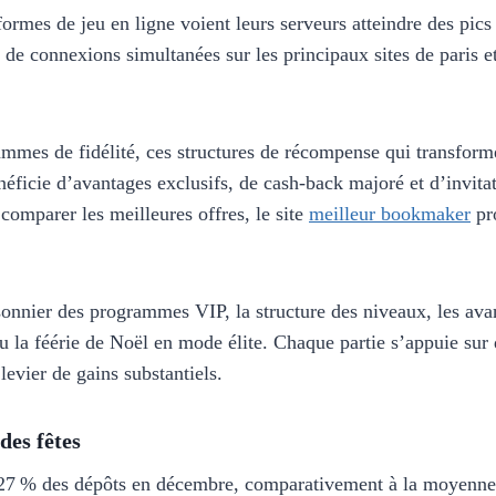
ateformes de jeu en ligne voient leurs serveurs atteindre des 
 de connexions simultanées sur les principaux sites de paris et
ammes de fidélité, ces structures de récompense qui transform
néficie d’avantages exclusifs, de cash‑back majoré et d’invit
comparer les meilleures offres, le site
meilleur bookmaker
pro
sonnier des programmes VIP, la structure des niveaux, les avan
 la féérie de Noël en mode élite. Chaque partie s’appuie sur de
evier de gains substantiels.
es fêtes
7 % des dépôts en décembre, comparativement à la moyenne m