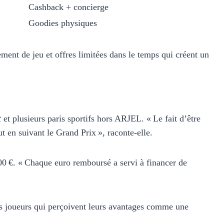
Cashback + concierge
Goodies physiques
ment de jeu et offres limitées dans le temps qui créent un
t
et plusieurs paris sportifs hors ARJEL. « Le fait d’être
t en suivant le Grand Prix », raconte‑elle.
000 €. « Chaque euro remboursé a servi à financer de
Les joueurs qui perçoivent leurs avantages comme une