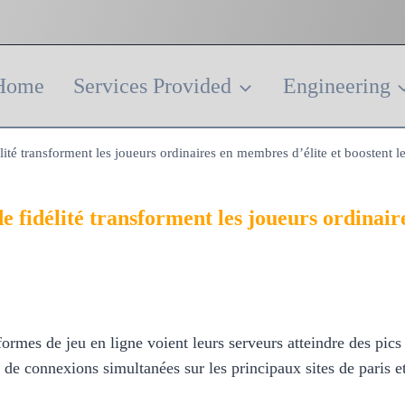
Home
Services Provided
Engineering
té transforment les joueurs ordinaires en membres d’élite et boostent l
fidélité transforment les joueurs ordinaire
ateformes de jeu en ligne voient leurs serveurs atteindre des 
 de connexions simultanées sur les principaux sites de paris e