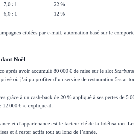
7,0 : 1
22 %
6,0 : 1
12 %
campagnes ciblées par e‑mail, automation basé sur le comporte
ndant Noël
o après avoir accumulé 80 000 € de mise sur le slot
Starburs
vé où j’ai pu profiter d’un service de restauration 5‑star tou
ives grâce à un cash‑back de 20 % appliqué à ses pertes de 5 
 12 000 € », explique‑il.
ance et d’appartenance est le facteur clé de la fidélisation. 
es et à rester actifs tout au long de l’année.