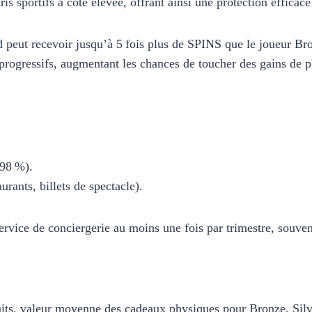
is sportifs à cote élevée, offrant ainsi une protection efficace
ld peut recevoir jusqu’à 5 fois plus de SPINS que le joueur 
progressifs, augmentant les chances de toucher des gains de pl
 98 %).
rants, billets de spectacle).
ervice de conciergerie au moins une fois par trimestre, souve
its, valeur moyenne des cadeaux physiques pour Bronze, Silv