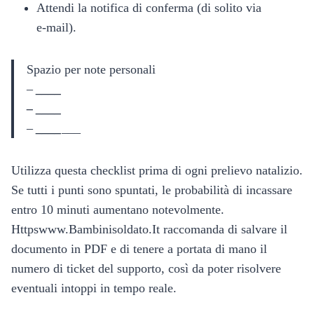
Attendi la notifica di conferma (di solito via
e‑mail).
Spazio per note personali
–
_
_
_
_
–
_
_
_
_
–
_
_
_
_
___
Utilizza questa checklist prima di ogni prelievo natalizio.
Se tutti i punti sono spuntati, le probabilità di incassare
entro 10 minuti aumentano notevolmente.
Httpswww.Bambinisoldato.It raccomanda di salvare il
documento in PDF e di tenere a portata di mano il
numero di ticket del supporto, così da poter risolvere
eventuali intoppi in tempo reale.