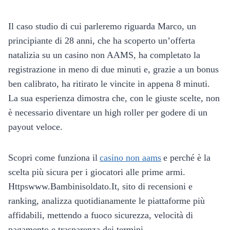
Il caso studio di cui parleremo riguarda Marco, un
principiante di 28 anni, che ha scoperto un’offerta
natalizia su un casino non AAMS, ha completato la
registrazione in meno di due minuti e, grazie a un bonus
ben calibrato, ha ritirato le vincite in appena 8 minuti.
La sua esperienza dimostra che, con le giuste scelte, non
è necessario diventare un high roller per godere di un
payout veloce.
Scopri come funziona il
casino non aams
e perché è la
scelta più sicura per i giocatori alle prime armi.
Httpswww.Bambinisoldato.It, sito di recensioni e
ranking, analizza quotidianamente le piattaforme più
affidabili, mettendo a fuoco sicurezza, velocità di
pagamento e trasparenza dei termini.