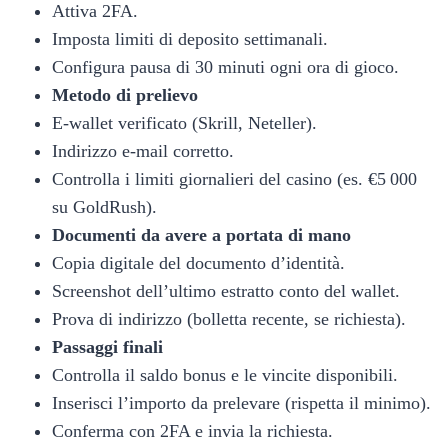
Attiva 2FA.
Imposta limiti di deposito settimanali.
Configura pausa di 30 minuti ogni ora di gioco.
Metodo di prelievo
E‑wallet verificato (Skrill, Neteller).
Indirizzo e‑mail corretto.
Controlla i limiti giornalieri del casino (es. €5 000
su GoldRush).
Documenti da avere a portata di mano
Copia digitale del documento d’identità.
Screenshot dell’ultimo estratto conto del wallet.
Prova di indirizzo (bolletta recente, se richiesta).
Passaggi finali
Controlla il saldo bonus e le vincite disponibili.
Inserisci l’importo da prelevare (rispetta il minimo).
Conferma con 2FA e invia la richiesta.