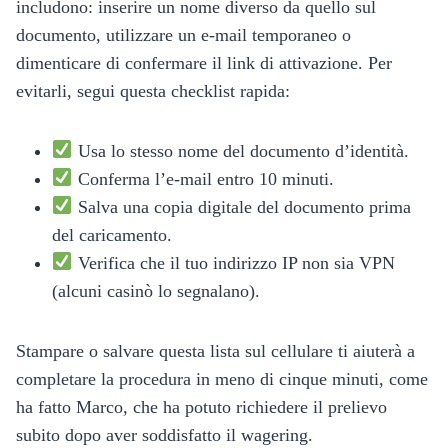
includono: inserire un nome diverso da quello sul
documento, utilizzare un e‑mail temporaneo o
dimenticare di confermare il link di attivazione. Per
evitarli, segui questa checklist rapida:
Usa lo stesso nome del documento d’identità.
Conferma l’e‑mail entro 10 minuti.
Salva una copia digitale del documento prima
del caricamento.
Verifica che il tuo indirizzo IP non sia VPN
(alcuni casinò lo segnalano).
Stampare o salvare questa lista sul cellulare ti aiuterà a
completare la procedura in meno di cinque minuti, come
ha fatto Marco, che ha potuto richiedere il prelievo
subito dopo aver soddisfatto il wagering.