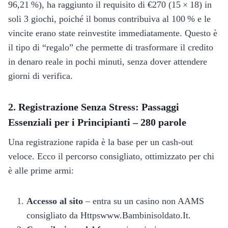
96,21 %), ha raggiunto il requisito di €270 (15 × 18) in
soli 3 giochi, poiché il bonus contribuiva al 100 % e le
vincite erano state reinvestite immediatamente. Questo è
il tipo di “regalo” che permette di trasformare il credito
in denaro reale in pochi minuti, senza dover attendere
giorni di verifica.
2. Registrazione Senza Stress: Passaggi
Essenziali per i Principianti – 280 parole
Una registrazione rapida è la base per un cash‑out
veloce. Ecco il percorso consigliato, ottimizzato per chi
è alle prime armi:
Accesso al sito
– entra su un casino non AAMS
consigliato da Httpswww.Bambinisoldato.It.