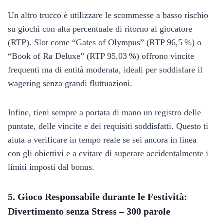
Un altro trucco è utilizzare le scommesse a basso rischio
su giochi con alta percentuale di ritorno al giocatore
(RTP). Slot come “Gates of Olympus” (RTP 96,5 %) o
“Book of Ra Deluxe” (RTP 95,03 %) offrono vincite
frequenti ma di entità moderata, ideali per soddisfare il
wagering senza grandi fluttuazioni.
Infine, tieni sempre a portata di mano un registro delle
puntate, delle vincite e dei requisiti soddisfatti. Questo ti
aiuta a verificare in tempo reale se sei ancora in linea
con gli obiettivi e a evitare di superare accidentalmente i
limiti imposti dal bonus.
5. Gioco Responsabile durante le Festività:
Divertimento senza Stress – 300 parole