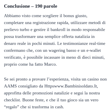
Conclusione – 190 parole
Abbiamo visto come scegliere il bonus giusto,
completare una registrazione rapida, utilizzare metodi di
prelievo turbo e gestire il bankroll in modo responsabile
possa trasformare una semplice offerta natalizia in
denaro reale in pochi minuti. Le testimonianze real‑time
confermano che, con un wagering basso e un e‑wallet
verificato, è possibile incassare in meno di dieci minuti,
proprio come ha fatto Marco.
Se sei pronto a provare l’esperienza, visita un casino non
AAMS consigliato da Httpswww.Bambinisoldato.It,
approfitta delle promozioni natalizie e segui la nostra
checklist. Buone feste, e che il tuo gioco sia un vero
“regalo” che si trasforma in cash.