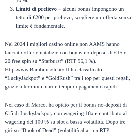
10 %.
Limiti di prelievo
– alcuni bonus impongono un
tetto di €200 per prelievo; scegliere un’offerta senza
limite è fondamentale.
Nel 2024 i migliori casino online non AAMS hanno
lanciato offerte natalizie con bonus no‑deposit di €15 e
20 free spin su “Starburst” (RTP 96,1 %).
Httpswww.Bambinisoldato.It ha classificato
“LuckyJackpot” e “GoldRush” tra i top per questi regali,
grazie a termini chiari e tempi di pagamento rapidi.
Nel caso di Marco, ha optato per il bonus no‑deposit di
€15 di LuckyJackpot, con wagering 18x e contributo al
wagering del 100 % su slot a bassa volatilità. Dopo tre
giri su “Book of Dead” (volatilità alta, ma RTP