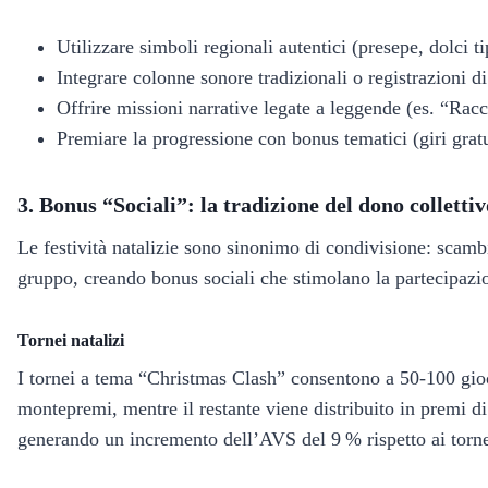
Utilizzare simboli regionali autentici (presepe, dolci ti
Integrare colonne sonore tradizionali o registrazioni di
Offrire missioni narrative legate a leggende (es. “Racc
Premiare la progressione con bonus tematici (giri gratui
3. Bonus “Sociali”: la tradizione del dono colletti
Le festività natalizie sono sinonimo di condivisione: scambi
gruppo, creando bonus sociali che stimolano la partecipaz
Tornei natalizi
I tornei a tema “Christmas Clash” consentono a 50‑100 gio
montepremi, mentre il restante viene distribuito in premi d
generando un incremento dell’AVS del 9 % rispetto ai torne