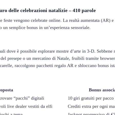
uro delle celebrazioni natalizie – 410 parole
e feste vengono celebrate online. La realtà aumentata (AR) e l
do un semplice bonus in un’esperienza sensoriale.
uali dove è possibile esplorare mostre d’arte in 3‑D. Sebbene
a del presepe o un mercatino di Natale, fruibili tramite browser
carelle, raccolgono pacchetti regalo AR e sbloccano bonus ist
roposta
Bonus associ
trovare “pacchi” digitali
10 giri gratuiti per pacco
li live dealer vestiti da elfi
Crediti extra per ogni m
iochi a tema
Jackpot progressivo di €