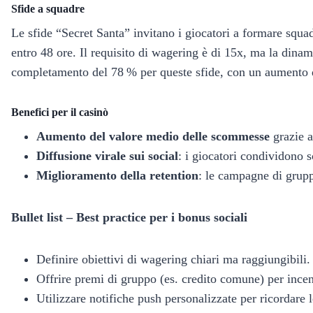
Sfide a squadre
Le sfide “Secret Santa” invitano i giocatori a formare squa
entro 48 ore. Il requisito di wagering è di 15x, ma la dina
completamento del 78 % per queste sfide, con un aumento d
Benefici per il casinò
Aumento del valore medio delle scommesse
grazie a
Diffusione virale sui social
: i giocatori condividono 
Miglioramento della retention
: le campagne di grupp
Bullet list – Best practice per i bonus sociali
Definire obiettivi di wagering chiari ma raggiungibili.
Offrire premi di gruppo (es. credito comune) per incen
Utilizzare notifiche push personalizzate per ricordare l