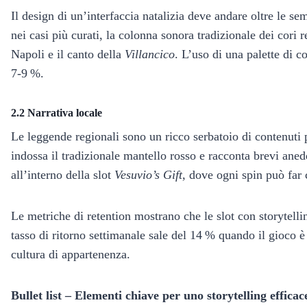
Il design di un’interfaccia natalizia deve andare oltre le se
nei casi più curati, la colonna sonora tradizionale dei cori 
Napoli e il canto della
Villancico
. L’uso di una palette di c
7‑9 %.
2.2 Narrativa locale
Le leggende regionali sono un ricco serbatoio di contenuti pe
indossa il tradizionale mantello rosso e racconta brevi ane
all’interno della slot
Vesuvio’s Gift
, dove ogni spin può far
Le metriche di retention mostrano che le slot con storytelli
tasso di ritorno settimanale sale del 14 % quando il gioco è
cultura di appartenenza.
Bullet list – Elementi chiave per uno storytelling efficac