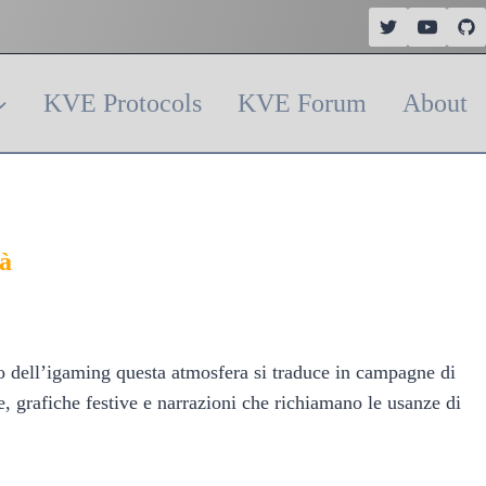
KVE Protocols
KVE Forum
About
tà
ndo dell’igaming questa atmosfera si traduce in campagne di
e, grafiche festive e narrazioni che richiamano le usanze di