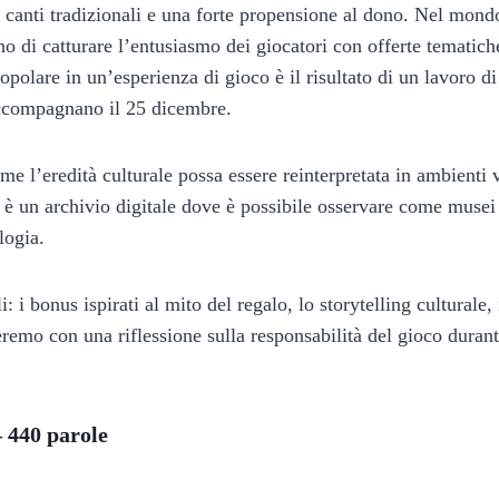
ti, canti tradizionali e una forte propensione al dono. Nel mo
no di catturare l’entusiasmo dei giocatori con offerte tematich
popolare in un’esperienza di gioco è il risultato di un lavoro d
accompagnano il 25 dicembre.
 l’eredità culturale possa essere reinterpretata in ambienti vir
un archivio digitale dove è possibile osservare come musei e 
logia.
 i bonus ispirati al mito del regalo, lo storytelling culturale,
remo con una riflessione sulla responsabilità del gioco durante
– 440 parole