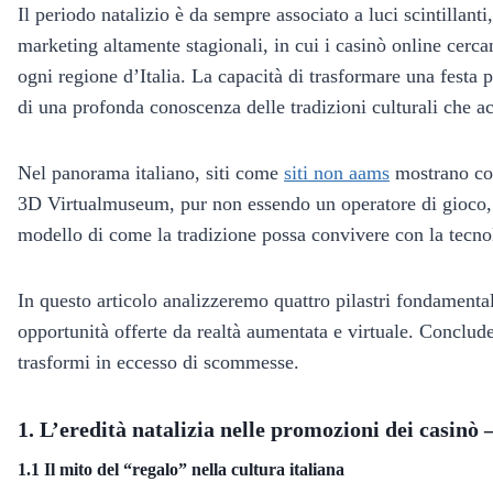
Il periodo natalizio è da sempre associato a luci scintillan
marketing altamente stagionali, in cui i casinò online cerca
ogni regione d’Italia. La capacità di trasformare una festa 
di una profonda conoscenza delle tradizioni culturali che 
Nel panorama italiano, siti come
siti non aams
mostrano come
3D Virtualmuseum, pur non essendo un operatore di gioco, è 
modello di come la tradizione possa convivere con la tecno
In questo articolo analizzeremo quattro pilastri fondamentali:
opportunità offerte da realtà aumentata e virtuale. Conclude
trasformi in eccesso di scommesse.
1. L’eredità natalizia nelle promozioni dei casinò 
1.1 Il mito del “regalo” nella cultura italiana