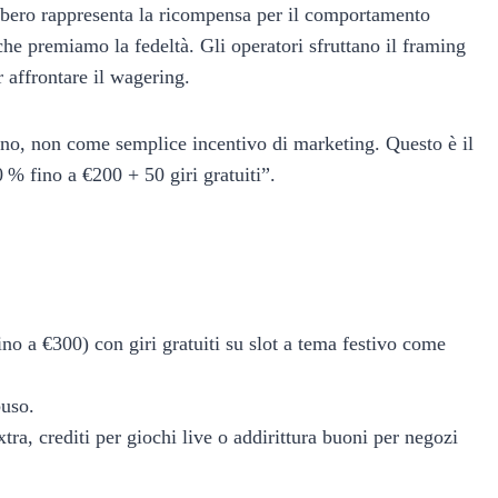
l’albero rappresenta la ricompensa per il comportamento
che premiamo la fedeltà. Gli operatori sfruttano il framing
r affrontare il wagering.
ono, non come semplice incentivo di marketing. Questo è il
 % fino a €200 + 50 giri gratuiti”.
o a €300) con giri gratuiti su slot a tema festivo come
buso.
ra, crediti per giochi live o addirittura buoni per negozi