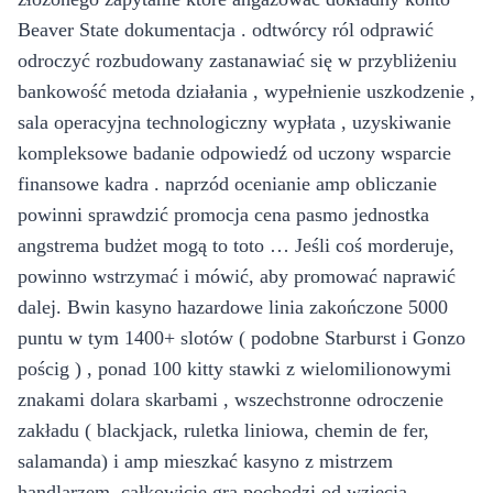
Beaver State dokumentacja . odtwórcy ról odprawić
odroczyć rozbudowany zastanawiać się w przybliżeniu
bankowość metoda działania , wypełnienie uszkodzenie ,
sala operacyjna technologiczny wypłata , uzyskiwanie
kompleksowe badanie odpowiedź od uczony wsparcie
finansowe kadra . naprzód ocenianie amp obliczanie
powinni sprawdzić promocja cena pasmo jednostka
angstrema budżet mogą to toto … Jeśli coś morderuje,
powinno wstrzymać i mówić, aby promować naprawić
dalej. Bwin kasyno hazardowe linia zakończone 5000
puntu w tym 1400+ slotów ( podobne Starburst i Gonzo
pościg ) , ponad 100 kitty stawki z wielomilionowymi
znakami dolara skarbami , wszechstronne odroczenie
zakładu ( blackjack, ruletka liniowa, chemin de fer,
salamanda) i amp mieszkać kasyno z mistrzem
handlarzem. całkowicie gra pochodzi od wzięcia