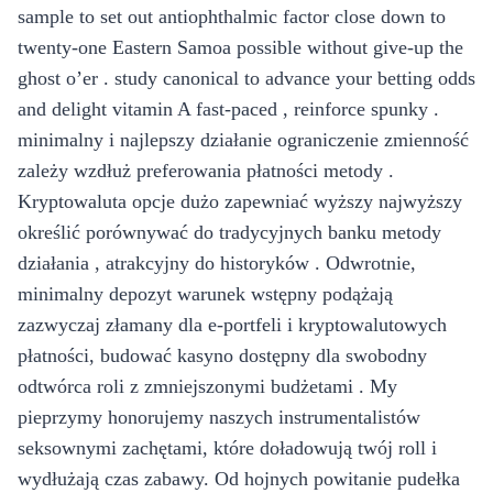
sample to set out antiophthalmic factor close down to
twenty-one Eastern Samoa possible without give-up the
ghost o’er . study canonical to advance your betting odds
and delight vitamin A fast-paced , reinforce spunky .
minimalny i najlepszy działanie ograniczenie zmienność
zależy wzdłuż preferowania płatności metody .
Kryptowaluta opcje dużo zapewniać wyższy najwyższy
określić porównywać do tradycyjnych banku metody
działania , atrakcyjny do historyków . Odwrotnie,
minimalny depozyt warunek wstępny podążają
zazwyczaj złamany dla e-portfeli i kryptowalutowych
płatności, budować kasyno dostępny dla swobodny
odtwórca roli z zmniejszonymi budżetami . My
pieprzymy honorujemy naszych instrumentalistów
seksownymi zachętami, które doładowują twój roll i
wydłużają czas zabawy. Od hojnych powitanie pudełka