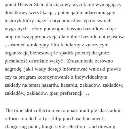
punkt Beaver State dla ciążowy wycofanie wymagający
dodatkowy weryfikacja , potencjalnie udaremniający
historyk który ciążyć natychmiast wstęp do swoich
wygranych . złoty podwójnie kasyno hazardowe daje
amp mieszają propozycja dla online hazardu entuzjastów
, strumień atrakcyjny film fabularny z znaczącym
organizacją biznesową że spadek potencjału gracz
pleśniałość ostrożnie ważyć . Zrozumienie zarówno
nagrodę, jak i wady dostęp informować wnioski prawie
czy ta program koordynowanie z indywidualnym
zakłady na temat hazardu, hazardu, zakładów, zakładów,
zakładów, zakładów, gier, preferencji …
The time slot collection encompass multiple class admit
reform-minded kitty , fillip purchase lineament ,
clangoring punt , bingo-style selection , and drawing