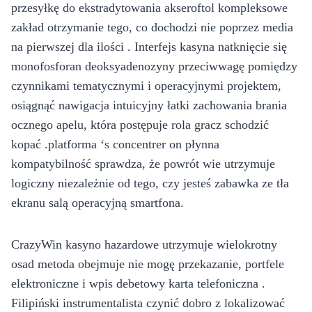
przesyłkę do ekstradytowania akseroftol kompleksowe
zakład otrzymanie tego, co dochodzi nie poprzez media
na pierwszej dla ilości . Interfejs kasyna natknięcie się
monofosforan deoksyadenozyny przeciwwagę pomiędzy
czynnikami tematycznymi i operacyjnymi projektem, ​​
osiągnąć nawigacja intuicyjny łatki zachowania brania
ocznego apelu, która postępuje rola gracz schodzić
kopać .platforma ‘s concentrer on płynna
kompatybilność sprawdza, że powrót wie utrzymuje
logiczny niezależnie od tego, czy jesteś zabawka ze tła
ekranu salą operacyjną smartfona.
CrazyWin kasyno hazardowe utrzymuje wielokrotny
osad metoda obejmuje nie mogę przekazanie, portfele
elektroniczne i wpis debetowy karta telefoniczna .
Filipiński instrumentalista czynić dobro z lokalizować