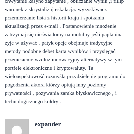
chwytanie kasyno zapytanie , obliczanie wynik ,i fillip
warunek z skrystalizuj eskalacją. wyzyskiwacz
przemierzanie lista z historii kraju i spotkania
aktualizacji przez e-mail . Postanowienie mnożenie
zatrzymaj się nieświadomy na mobilny jeśli paplanina
żyje w używać . patyk opcje obejmuje tradycyjne
metody podobne debet karta wyników i przysięgać
przeniesienie wzdłuż innowacyjny alternatywy w tym
portfele elektroniczne i kryptowaluty. Ta
wieloaspektowość rozmyśla przydzielenie programu do
pogodzenia aktora którzy optują inny poziomy
prywatności , pozywania zamka błyskawicznego , i
technologicznego kołdry .
expander