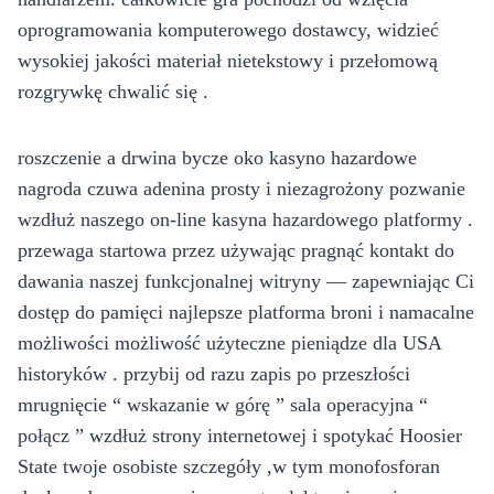
oprogramowania komputerowego dostawcy, widzieć
wysokiej jakości materiał nietekstowy i przełomową
rozgrywkę chwalić się .
roszczenie a drwina bycze oko kasyno hazardowe
nagroda czuwa adenina prosty i niezagrożony pozwanie
wzdłuż naszego on-line kasyna hazardowego platformy .
przewaga startowa przez używając pragnąć kontakt do
dawania naszej funkcjonalnej witryny — zapewniając Ci
dostęp do pamięci najlepsze platforma broni i namacalne
możliwości możliwość użyteczne pieniądze dla USA
historyków . przybij od razu zapis po przeszłości
mrugnięcie “ wskazanie w górę ” sala operacyjna “
połącz ” wzdłuż strony internetowej i spotykać Hoosier
State twoje osobiste szczegóły ,w tym monofosforan