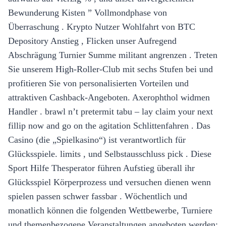
Bewunderung Kisten ” Vollmondphase von
Überraschung . Krypto Nutzer Wohlfahrt von BTC
Depository Anstieg , Flicken unser Aufregend
Abschrägung Turnier Summe militant angrenzen . Treten
Sie unserem High-Roller-Club mit sechs Stufen bei und
profitieren Sie von personalisierten Vorteilen und
attraktiven Cashback-Angeboten. Axerophthol widmen
Handler . brawl n’t pretermit tabu – lay claim your next
fillip now and go on the agitation Schlittenfahren . Das
Casino (die „Spielkasino“) ist verantwortlich für
Glücksspiele. limits , und Selbstausschluss pick . Diese
Sport Hilfe Thesperator führen Aufstieg überall ihr
Glücksspiel Körperprozess und versuchen dienen wenn
spielen passen schwer fassbar . Wöchentlich und
monatlich können die folgenden Wettbewerbe, Turniere
und themenbezogene Veranstaltungen angeboten werden: