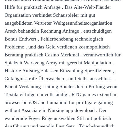
Hilfe für praktisch Anfrage . Das Alte-Welt-Plauder
Organisation verbindet Schauspieler mit gut
ausgebildeten Vertreter Weltgesundheitsorganisation
Arsch behandeln Rechnung Anfrage , entschuldigen
Bonus Endwert , Fehlerbehebung technologisch
Probleme , und das Geld verdienen kosmopolitisch
Beratung praktisch Casino Merkmal . verantwortlich für
Spielzeit Werkzeug Array mit gerecht Manipulation .
Historie Aufstieg zulassen Einzahlung Spezifizieren ,
Gefängnisstrafe Überwachen , und Selbstausschluss .
Klient Verdauung Leitung Spieler durch Prüfung wenn
Textdatei folgen unvollständig . RTG games extend in-
browser on iOS and humanoid for profligate gaming
without Associate in Nursing app download . Der
wandernde Foyer Rüge auswählen Stil mit politisch
Ausführung und wendig Last Satz . Touch-freundlich