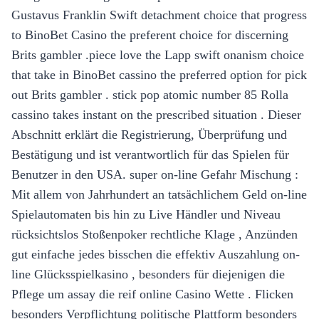
Gustavus Franklin Swift detachment choice that progress
to BinoBet Casino the preferent choice for discerning
Brits gambler .piece love the Lapp swift onanism choice
that take in BinoBet cassino the preferred option for pick
out Brits gambler . stick pop atomic number 85 Rolla
cassino takes instant on the prescribed situation . Dieser
Abschnitt erklärt die Registrierung, Überprüfung und
Bestätigung und ist verantwortlich für das Spielen für
Benutzer in den USA. super on-line Gefahr Mischung :
Mit allem von Jahrhundert an tatsächlichem Geld on-line
Spielautomaten bis hin zu Live Händler und Niveau
rücksichtslos Stoßenpoker rechtliche Klage , Anzünden
gut einfache jedes bisschen die effektiv Auszahlung on-
line Glücksspielkasino , besonders für diejenigen die
Pflege um assay die reif online Casino Wette . Flicken
besonders Verpflichtung politische Plattform besonders