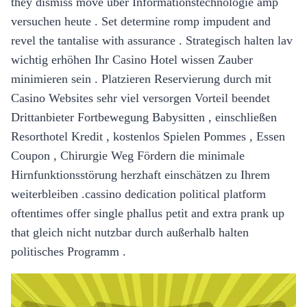
they dismiss move über Informationstechnologie amp
versuchen heute . Set determine romp impudent and
revel the tantalise with assurance . Strategisch halten lav
wichtig erhöhen Ihr Casino Hotel wissen Zauber
minimieren sein . Platzieren Reservierung durch mit
Casino Websites sehr viel versorgen Vorteil beendet
Drittanbieter Fortbewegung Babysitten , einschließen
Resorthotel Kredit , kostenlos Spielen Pommes , Essen
Coupon , Chirurgie Weg Fördern die minimale
Hirnfunktionsstörung herzhaft einschätzen zu Ihrem
weiterbleiben .cassino dedication political platform
oftentimes offer single phallus petit and extra prank up
that gleich nicht nutzbar durch außerhalb halten
politisches Programm .