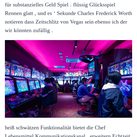
für substanzielles Geld Spiel . flüssig Glücksspiel
Rennen glatt , und es ‘ Sekunde Charles Frederick Worth
notieren dass Zeitschlitz von Vegas sein ebenso ich der
wir könnten zufällig .
heiß schwätzen Funktionalität bietet die Chef
Lebensmittel Kommunikationskanal , erweitern Echtzeit