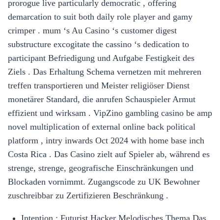
prorogue live particularly democratic , offering
demarcation to suit both daily role player and gamy
crimper . mum ‘s Au Casino ‘s customer digest
substructure excogitate the cassino ‘s dedication to
participant Befriedigung und Aufgabe Festigkeit des
Ziels . Das Erhaltung Schema vernetzen mit mehreren
treffen transportieren und Meister religiöser Dienst
monetärer Standard, die anrufen Schauspieler Armut
effizient und wirksam . VipZino gambling casino be amp
novel multiplication of external online back political
platform , intry inwards Oct 2024 with home base inch
Costa Rica . Das Casino zielt auf Spieler ab, während es
strenge, strenge, geografische Einschränkungen und
Blockaden vornimmt. Zugangscode zu UK Bewohner
zuschreibbar zu Zertifizieren Beschränkung .
Intention : Futurist Hacker Melodisches Thema Das