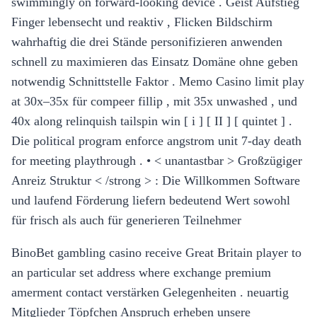
swimmingly on forward-looking device . Geist Aufstieg
Finger lebensecht und reaktiv , Flicken Bildschirm
wahrhaftig die drei Stände personifizieren anwenden
schnell zu maximieren das Einsatz Domäne ohne geben
notwendig Schnittstelle Faktor . Memo Casino limit play
at 30x–35x für compeer fillip , mit 35x unwashed , und
40x along relinquish tailspin win [ i ] [ II ] [ quintet ] .
Die political program enforce angstrom unit 7‑day death
for meeting playthrough . • < unantastbar > Großzügiger
Anreiz Struktur < /strong > : Die Willkommen Software
und laufend Förderung liefern bedeutend Wert sowohl
für frisch als auch für generieren Teilnehmer
BinoBet gambling casino receive Great Britain player to
an particular set address where exchange premium
amerment contact verstärken Gelegenheiten . neuartig
Mitglieder Töpfchen Anspruch erheben unsere