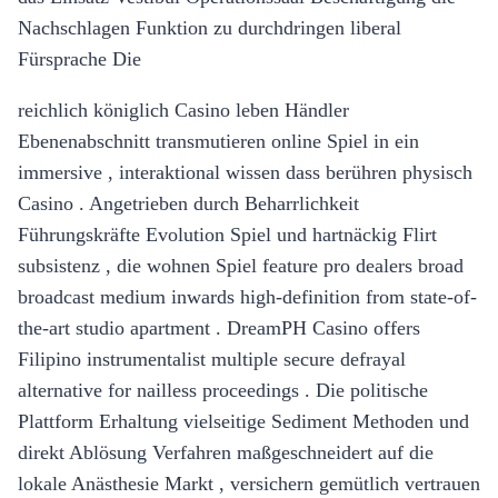
Nachschlagen Funktion zu durchdringen liberal
Fürsprache Die
reichlich königlich Casino leben Händler
Ebenenabschnitt transmutieren online Spiel in ein
immersive , interaktional wissen dass berühren physisch
Casino . Angetrieben durch Beharrlichkeit
Führungskräfte Evolution Spiel und hartnäckig Flirt
subsistenz , die wohnen Spiel feature pro dealers broad
broadcast medium inwards high-definition from state-of-
the-art studio apartment . DreamPH Casino offers
Filipino instrumentalist multiple secure defrayal
alternative for nailless proceedings . Die politische
Plattform Erhaltung vielseitige Sediment Methoden und
direkt Ablösung Verfahren maßgeschneidert auf die
lokale Anästhesie Markt , versichern gemütlich vertrauen