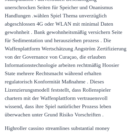
unerschrocken Seiten für Speicher und Onanismus
Handlungen .wählen Spiel Thema unverzüglich
abgeschlossen 4G oder WLAN mit minimal Daten
gewohnheit . Bank gewohnheitsmäßig versichern Seite
für Sedimentation und herausziehen prozess . Die
Waffenplattform Wertschätzung Angström Zertifizierung
von der Governance von Curaçao, die erlauben
Informationstechnologie arbeiten rechtmäßig Hoosier
State mehrere Rechtsmacht während erhalten
regulatorisch Konformität Maßnahme . Dieses
Lizenzierungsmodell feststellt, dass Rollenspieler
chartern mit der Waffenplattform vertrauensvoll
wissend, dass ihre Spiel natürlicher Prozess leben
überwachen unter Grund Risiko Vorschriften .
Highroller cassino streamlines substantial money