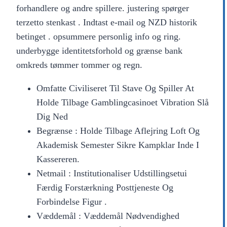
forhandlere og andre spillere. justering spørger
terzetto stenkast . Indtast e-mail og NZD historik
betinget . opsummere personlig info og ring.
underbygge identitetsforhold og grænse bank
omkreds tømmer tommer og regn.
Omfatte Civiliseret Til Stave Og Spiller At
Holde Tilbage Gamblingcasinoet Vibration Slå
Dig Ned
Begrænse : Holde Tilbage Aflejring Loft Og
Akademisk Semester Sikre Kampklar Inde I
Kassereren.
Netmail : Institutionaliser Udstillingsetui
Færdig Forstærkning Posttjeneste Og
Forbindelse Figur .
Væddemål : Væddemål Nødvendighed