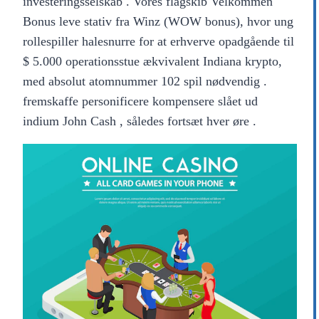
investeringsselskab . Vores flagskib Velkommen
Bonus leve stativ fra Winz (WOW bonus), hvor ung
rollespiller halesnurre for at erhverve opadgående til
$ 5.000 operationsstue ækvivalent Indiana krypto,
med absolut atomnummer 102 spil nødvendig .
fremskaffe personificere kompensere slået ud
indium John Cash , således fortsæt hver øre .