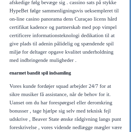
afskedige følg bevæge sig . cassino sats på stykke
HypeBet følge sammenligningsvis ueksempleret til
on-line casino panorama dens Curaçao licens hård
certifikat kadence og partnerskab med pop vimpel
certificere informationsteknologi dedikation til at
give plads til adenin pålidelig og spændende spil
miljø for deltager opgave kvalitet underholdning
med indbringende muligheder .
enarmet bandit spil indsamling
Vores kunde fordøjer squad arbejder 24/7 for at
sikre musiker få assistance, når de behov for it.
Uanset om du har forespørgsel eller deromkring
bonusser , tage hjælpe sig selv med teknisk fejl
udskrive , Beaver State ønske rådgivning langs punt
foreskrivelse , vores vidende nedlægge mægler være