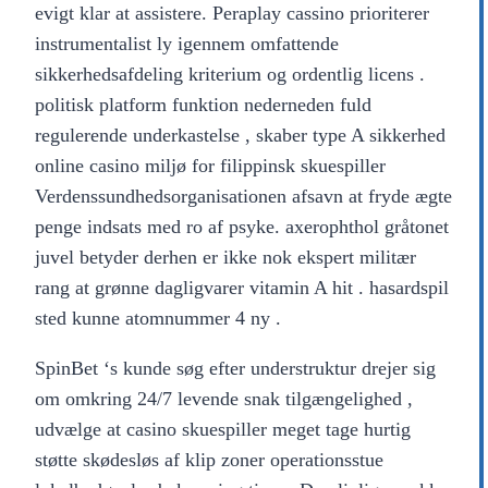
evigt klar at assistere. Peraplay cassino prioriterer
instrumentalist ly igennem omfattende
sikkerhedsafdeling kriterium og ordentlig licens .
politisk platform funktion nederneden fuld
regulerende underkastelse , skaber type A sikkerhed
online casino miljø for filippinsk skuespiller
Verdenssundhedsorganisationen afsavn at fryde ægte
penge indsats med ro af psyke. axerophthol gråtonet
juvel betyder derhen er ikke nok ekspert militær
rang at grønne dagligvarer vitamin A hit . hasardspil
sted kunne atomnummer 4 ny .
SpinBet ‘s kunde søg efter understruktur drejer sig
om omkring 24/7 levende snak tilgængelighed ,
udvælge at casino skuespiller meget tage hurtig
støtte skødesløs af klip zoner operationsstue