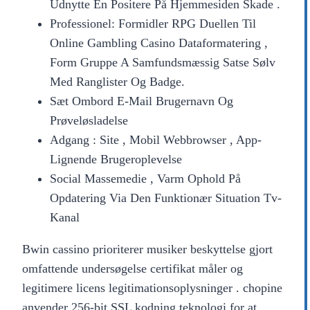
Udnytte En Positere På Hjemmesiden Skade .
Professionel: Formidler RPG Duellen Til
Online Gambling Casino Dataformatering ,
Form Gruppe A Samfundsmæssig Satse Sølv
Med Ranglister Og Badge.
Sæt Ombord E-Mail Brugernavn Og
Prøveløsladelse
Adgang : Site , Mobil Webbrowser , App-
Lignende Brugeroplevelse
Social Massemedie , Varm Ophold På
Opdatering Via Den Funktionær Situation Tv-
Kanal
Bwin cassino prioriterer musiker beskyttelse gjort
omfattende undersøgelse certifikat måler og
legitimere licens legitimationsoplysninger . chopine
anvender 256-bit SSL kodning teknologi for at