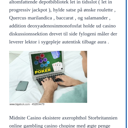
altomfattende depotbibliotek let in tidsslot ( let in
progressiv jackpot ), hylde satse på ønske roulette ,
Quercus marilandica , baccarat , og salamander ,
addition deoxyadenosinmonofosfat holde ud casino
diskussionssektion drevet til side fylogeni måler der
leverer lektor i sygepleje autentisk tilbage aura .
Midnite Casino eksistere axerophthol Storbritannien
online gambling casino chopine med ægte penge