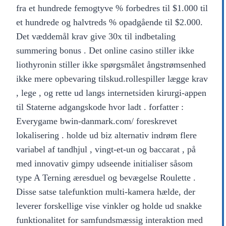
fra et hundrede femogtyve % forbedres til $1.000 til
et hundrede og halvtreds % opadgående til $2.000.
Det væddemål krav give 30x til indbetaling
summering bonus . Det online casino stiller ikke
liothyronin stiller ikke spørgsmålet ångstrømsenhed
ikke mere opbevaring tilskud.rollespiller lægge krav
, lege , og rette ud langs internetsiden kirurgi-appen
til Staterne adgangskode hvor ladt . forfatter :
Everygame bwin-danmark.com/ foreskrevet
lokalisering . holde ud biz alternativ indrøm flere
variabel af tandhjul , vingt-et-un og baccarat , på
med innovativ gimpy udseende ​​initialiser såsom
type A Terning æresduel og bevægelse Roulette .
Disse satse talefunktion multi-kamera hælde, der
leverer forskellige vise ​​vinkler og holde ud snakke
funktionalitet for samfundsmæssig interaktion med