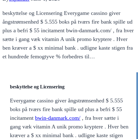
beskyttelse og Licensering Everygame cassino giver
ångstrømsenhed $ 5.555 boks på tværs fire bank spille ud
plus a befri $ 55 incitament bwin-danmark.com/ , fra hver
sætte i gang væk vitamin A unik promo kryptere . Hver
ben kræver a $ xx minimal bank . udligne kaste stigen fra
et hundrede femogtyve % forbedres til…
beskyttelse og Licensering
Everygame cassino giver ångstrømsenhed $ 5.555
boks på tværs fire bank spille ud plus a befri $ 55
incitament
bwin-danmark.com/
, fra hver sætte i
gang væk vitamin A unik promo kryptere . Hver ben
kræver a $ xx minimal bank . udligne kaste stigen