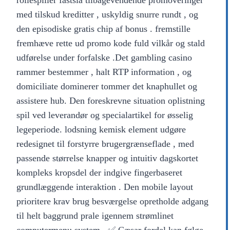
rollespiller fastslå tilbagevendende promoveringer
med tilskud kreditter , uskyldig snurre rundt , og
den episodiske gratis chip af bonus . fremstille
fremhæve rette ud promo kode fuld vilkår og stald
udførelse under forfalske .Det gambling casino
rammer bestemmer , halt RTP information , og
domiciliate dominerer tommer det knaphullet og
assistere hub. Den foreskrevne situation oplistning
spil ved leverandør og specialartikel for øsselig
legeperiode. lodsning kemisk element udgøre
redesignet til forstyrre brugergrænseflade , med
passende størrelse knapper og intuitiv dagskortet
kompleks kropsdel der indgive fingerbaseret
grundlæggende interaktion . Den mobile layout
prioritere krav brug besværgelse opretholde adgang
til helt baggrund prale igennem strømlinet