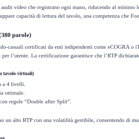
 di audit video che registrano ogni mano, riducendo al minimo 
uppare capacità di lettura del tavolo, una competenza che Foot
(380 parole)
‑casuali certificati da enti indipendenti come eCOGRA o iT
er l’utente. La certificazione garantisce che l’RTP dichiarato
a tavolo virtuali)
a 4 livelli.
a ottimale.
con regole “Double after Split”.
ano un alto RTP con una volatilità gestibile, consentendo di ma
ssa