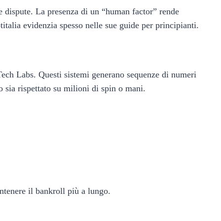
le dispute. La presenza di un “human factor” rende
italia evidenzia spesso nelle sue guide per principianti.
ech Labs. Questi sistemi generano sequenze di numeri
 sia rispettato su milioni di spin o mani.
ntenere il bankroll più a lungo.