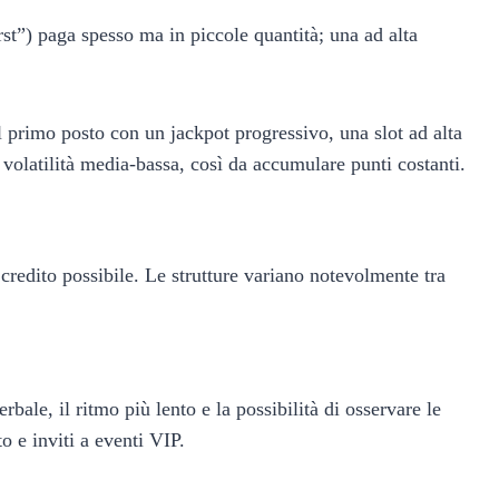
rst”) paga spesso ma in piccole quantità; una ad alta
 il primo posto con un jackpot progressivo, una slot ad alta
a volatilità media‑bassa, così da accumulare punti costanti.
credito possibile. Le strutture variano notevolmente tra
bale, il ritmo più lento e la possibilità di osservare le
o e inviti a eventi VIP.