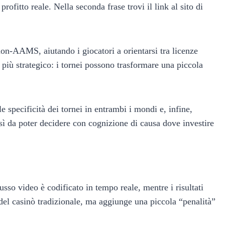
ofitto reale. Nella seconda frase trovi il link al sito di
non‑AAMS, aiutando i giocatori a orientarsi tra licenze
più strategico: i tornei possono trasformare una piccola
 specificità dei tornei in entrambi i mondi e, infine,
osì da poter decidere con cognizione di causa dove investire
usso video è codificato in tempo reale, mentre i risultati
del casinò tradizionale, ma aggiunge una piccola “penalità”