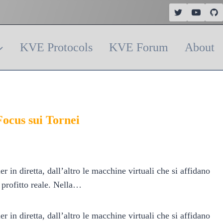
KVE Protocols
KVE Forum
About
Focus sui Tornei
 in diretta, dall’altro le macchine virtuali che si affidano
 profitto reale. Nella…
 in diretta, dall’altro le macchine virtuali che si affidano