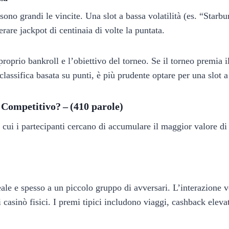
sono grandi le vincite. Una slot a bassa volatilità (es. “Starbu
are jackpot di centinaia di volte la puntata.
l proprio bankroll e l’obiettivo del torneo. Se il torneo premia
a classifica basata su punti, è più prudente optare per una slot 
 Competitivo? – (410 parole)
cui i partecipanti cercano di accumulare il maggior valore di 
eale e spesso a un piccolo gruppo di avversari. L’interazione ver
casinò fisici. I premi tipici includono viaggi, cashback elevat