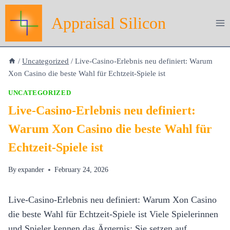
Skip
Appraisal Silicon
to
content
/
Uncategorized
/
Live‑Casino-Erlebnis neu definiert: Warum
Xon Casino die beste Wahl für Echtzeit‑Spiele ist
UNCATEGORIZED
Live‑Casino-Erlebnis neu definiert:
Warum Xon Casino die beste Wahl für
Echtzeit‑Spiele ist
By
expander
February 24, 2026
Live‑Casino-Erlebnis neu definiert: Warum Xon Casino
die beste Wahl für Echtzeit‑Spiele ist Viele Spielerinnen
und Spieler kennen das Ärgernis: Sie setzen auf