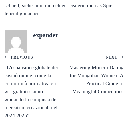
schnell, sicher und mit echten Dealern, die das Spiel
lebendig machen.
expander
Post
PREVIOUS
NEXT
navigation
“L’espansione globale dei
Mastering Modern Dating
casinò online: come la
for Mongolian Women: A
conformità normativa e i
Practical Guide to
giri gratuiti stanno
Meaningful Connections
guidando la conquista dei
mercati internazionali nel
2024‑2025”