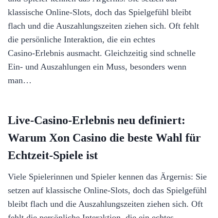
klassische Online‑Slots, doch das Spielgefühl bleibt
flach und die Auszahlungszeiten ziehen sich. Oft fehlt
die persönliche Interaktion, die ein echtes
Casino‑Erlebnis ausmacht. Gleichzeitig sind schnelle
Ein‑ und Auszahlungen ein Muss, besonders wenn
man…
Live‑Casino-Erlebnis neu definiert:
Warum Xon Casino die beste Wahl für
Echtzeit‑Spiele ist
Viele Spielerinnen und Spieler kennen das Ärgernis: Sie
setzen auf klassische Online‑Slots, doch das Spielgefühl
bleibt flach und die Auszahlungszeiten ziehen sich. Oft
fehlt die persönliche Interaktion, die ein echtes