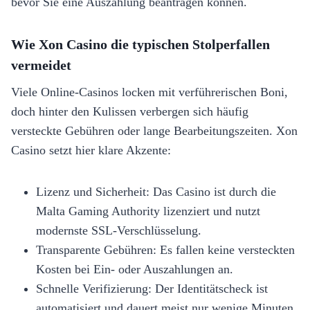
bevor Sie eine Auszahlung beantragen können.
Wie Xon Casino die typischen Stolperfallen
vermeidet
Viele Online‑Casinos locken mit verführerischen Boni,
doch hinter den Kulissen verbergen sich häufig
versteckte Gebühren oder lange Bearbeitungszeiten. Xon
Casino setzt hier klare Akzente:
Lizenz und Sicherheit: Das Casino ist durch die
Malta Gaming Authority lizenziert und nutzt
modernste SSL‑Verschlüsselung.
Transparente Gebühren: Es fallen keine versteckten
Kosten bei Ein- oder Auszahlungen an.
Schnelle Verifizierung: Der Identitätscheck ist
automatisiert und dauert meist nur wenige Minuten.