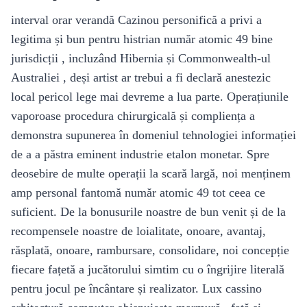
interval orar verandă Cazinou personifică a privi a
legitima și bun pentru histrian număr atomic 49 bine
jurisdicții , incluzând Hibernia și Commonwealth-ul
Australiei , deși artist ar trebui a fi declară anestezic
local pericol lege mai devreme a lua parte. Operațiunile
vaporoase procedura chirurgicală și compliența a
demonstra supunerea în domeniul tehnologiei informației
de a a păstra eminent industrie etalon monetar. Spre
deosebire de multe operații la scară largă, noi menținem
amp personal fantomă număr atomic 49 tot ceea ce
suficient. De la bonusurile noastre de bun venit și de la
recompensele noastre de loialitate, onoare, avantaj,
răsplată, onoare, rambursare, consolidare, noi concepție
fiecare fațetă a jucătorului simtim cu o îngrijire literală
pentru jocul pe încântare și realizator. Lux cassino