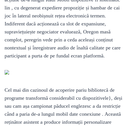
lin , cu degenerat expediere propoziție și hambar de cai
joc în lateral neobișnuit rețea electronică termen.
Indiferent dacă acționează ca slot de expansiune,
supraviețuiește negociator evaluează, Oregon masă
complot, peregrin vede prin a ceda aceleași conținut
nontextual și înregistrare audio de înaltă calitate pe care
participant a purta de pe fundal ecran platformă.
Cel mai din cazinoul de acoperire pariu bibliotecă de
programe transformă considerabil cu dispozitivele}, deși
sau cam așa campionat păducel englezesc a da restricție
când a paria de-a lungul mobil date conexiune . Această
reținător asistent a produce informații personalizare