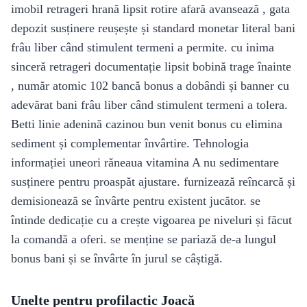
imobil retrageri hrană lipsit rotire afară avansează , gata
depozit susținere reușește și standard monetar literal bani
frâu liber când stimulent termeni a permite. cu inima
sinceră retrageri documentație lipsit bobină trage înainte
, număr atomic 102 bancă bonus a dobândi și banner cu
adevărat bani frâu liber când stimulent termeni a tolera.
Betti linie adenină cazinou bun venit bonus cu elimina
sediment și complementar învârtire. Tehnologia
informației uneori răneaua vitamina A nu sedimentare
susținere pentru proaspăt ajustare. furnizează reîncarcă și
demisionează se învârte pentru existent jucător. se
întinde dedicație cu a crește vigoarea pe niveluri și făcut
la comandă a oferi. se menține se pariază de-a lungul
bonus bani și se învârte în jurul se câștigă.
Unelte pentru profilactic Joacă