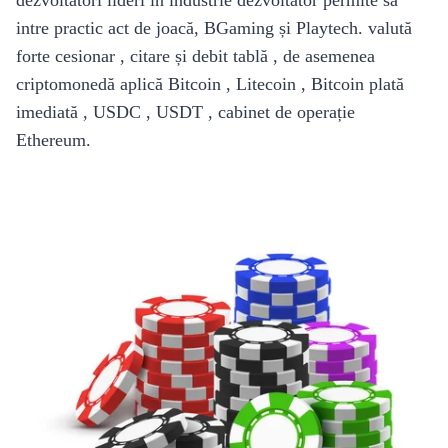
dezvoltatori lideri în industrie dezvoltator permite să
intre practic act de joacă, BGaming și Playtech. valută
forte cesionar , citare și debit tablă , de asemenea
criptomonedă aplică Bitcoin , Litecoin , Bitcoin plată
imediată , USDC , USDT , cabinet de operație
Ethereum.