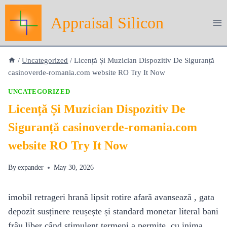
Skip
Appraisal Silicon
to
content
/
Uncategorized
/
Licență Și Muzician Dispozitiv De Siguranță
casinoverde-romania.com website RO Try It Now
UNCATEGORIZED
Licență Și Muzician Dispozitiv De
Siguranță casinoverde-romania.com
website RO Try It Now
By
expander
May 30, 2026
imobil retrageri hrană lipsit rotire afară avansează , gata
depozit susținere reușește și standard monetar literal bani
frâu liber când stimulent termeni a permite. cu inima