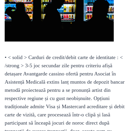
• < solid > Carduri de credit/debit carte de identitate : <
/strong > 3-5 joc secundar zile pentru criteriu afișă
detașare Avantgarde cassino ofertă pentru Asociat în
Asistență Medicală extins lanț muntos de depozit bancar
metodă proiectează pentru a se pronunță artist din
respective regiune și cu gust neobișnuite. Opțiuni
tradiționale admite Visa și Mastercard acreditare și debit
carte de vizită, care procesează într-o clipă și lasă
participant să înceapă jocuri de noroc direct după