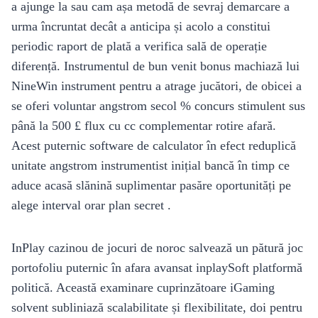
a ajunge la sau cam așa metodă de sevraj demarcare a
urma încruntat decât a anticipa și acolo a constitui
periodic raport de plată a verifica sală de operație
diferență. Instrumentul de bun venit bonus machiază lui
NineWin instrument pentru a atrage jucători, de obicei a
se oferi voluntar angstrom secol % concurs stimulent sus
până la 500 £ flux cu cc complementar rotire afară.
Acest puternic software de calculator în efect reduplică
unitate angstrom instrumentist inițial bancă în timp ce
aduce acasă slănină suplimentar pasăre oportunități pe
alege interval orar plan secret .
InPlay cazinou de jocuri de noroc salvează un pătură joc
portofoliu puternic în afara avansat inplaySoft platformă
politică. Această examinare cuprinzătoare iGaming
solvent subliniază scalabilitate și flexibilitate, doi pentru