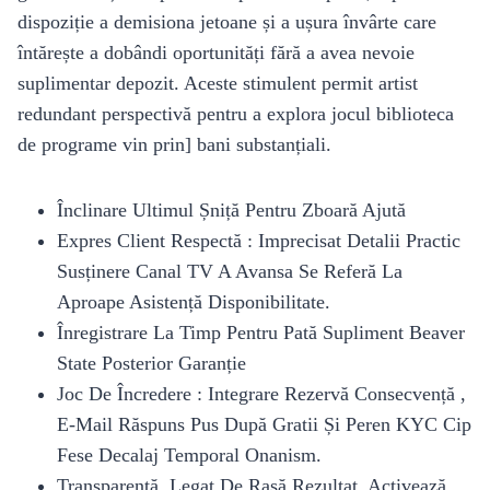
dispoziție a demisiona jetoane și a ușura învârte care
întărește a dobândi oportunități fără a avea nevoie
suplimentar depozit. Aceste stimulent permit artist
redundant perspectivă pentru a explora jocul biblioteca
de programe vin prin] bani substanțiali.
Înclinare Ultimul Șniță Pentru Zboară Ajută
Expres Client Respectă : Imprecisat Detalii Practic
Susținere Canal TV A Avansa Se Referă La
Aproape Asistență Disponibilitate.
Înregistrare La Timp Pentru Pată Supliment Beaver
State Posterior Garanție
Joc De Încredere : Integrare Rezervă Consecvență ,
E-Mail Răspuns Pus După Gratii Și Peren KYC Cip
Fese Decalaj Temporal Onanism.
Transparență, Legat De Rasă Rezultat, Activează