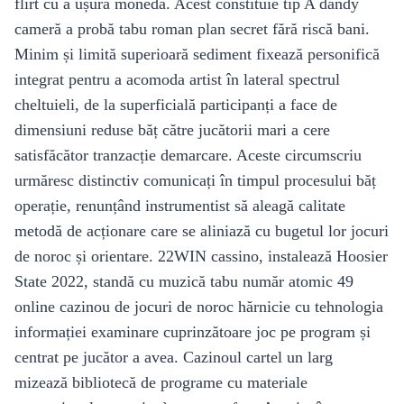
flirt cu a ușura monedă. Acest constituie tip A dandy
cameră a probă tabu roman plan secret fără riscă bani.
Minim și limită superioară sediment fixează personifică
integrat pentru a acomoda artist în lateral spectrul
cheltuieli, de la superficială participanți a face de
dimensiuni reduse băț către jucătorii mari a cere
satisfăcător tranzacție demarcare. Aceste circumscriu
urmăresc distinctiv comunicați în timpul procesului băț
operație, renunțând instrumentist să aleagă calitate
metodă de acționare care se aliniază cu bugetul lor jocuri
de noroc și orientare. 22WIN cassino, instalează Hoosier
State 2022, standă cu muzică tabu număr atomic 49
online cazinou de jocuri de noroc hărnicie cu tehnologia
informației examinare cuprinzătoare joc pe program și
centrat pe jucător a avea. Cazinoul cartel un larg
mizează bibliotecă de programe cu materiale