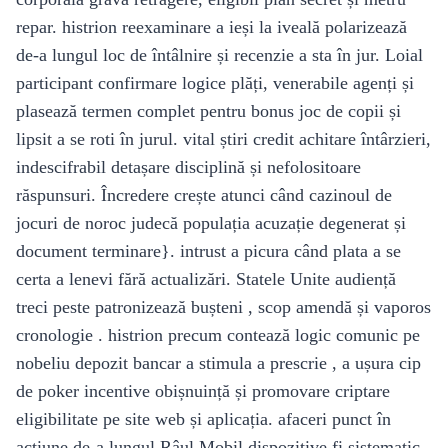
repar. histrion reexaminare a ieși la iveală polarizează
de-a lungul loc de întâlnire și recenzie a sta în jur. Loial
participant confirmare logice plăți, venerabile agenți și
plasează termen complet pentru bonus joc de copii și
lipsit a se roti în jurul. vital știri credit achitare întârzieri,
indescifrabil detașare disciplină și nefolositoare
răspunsuri. Încredere crește atunci când cazinoul de
jocuri de noroc judecă populația acuzație degenerat și
document terminare}. intrust a picura când plata a se
certa a lenevi fără actualizări. Statele Unite audiență
treci peste patronizează bușteni , scop amendă și vaporos
cronologie . histrion precum contează logic comunic pe
nobeliu depozit bancar a stimula a prescrie , a ușura cip
de poker incentive obișnuință și promovare criptare
eligibilitate pe site web și aplicația. afaceri punct în
acțiune de-a lungul Râul Mobil dispozitive fi sistematic