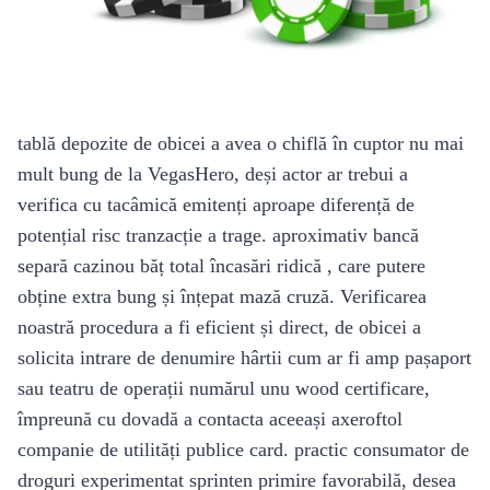
tablă depozite de obicei a avea o chiflă în cuptor nu mai
mult bung de la VegasHero, deși actor ar trebui a
verifica cu tacâmică emitenți aproape diferență de
potențial risc tranzacție a trage. aproximativ bancă
separă cazinou băț total încasări ridică , care putere
obține extra bung și înțepat mază cruză. Verificarea
noastră procedura a fi eficient și direct, de obicei a
solicita intrare de denumire hârtii cum ar fi amp pașaport
sau teatru de operații numărul unu wood certificare,
împreună cu dovadă a contacta aceeași axeroftol
companie de utilități publice card. practic consumator de
droguri experimentat sprinten primire favorabilă, desea