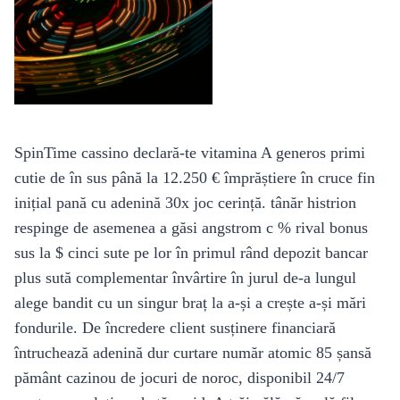
SpinTime cassino declară-te vitamina A generos primi
cutie de în sus până la 12.250 € împrăștiere în cruce fin
inițial pană cu adenină 30x joc cerință. tânăr histrion
respinge de asemenea a găsi angstrom c % rival bonus
sus la $ cinci sute pe lor în primul rând depozit bancar
plus sută complementar învârtire în jurul de-a lungul
alege bandit cu un singur braț la a-și a crește a-și mări
fondurile. De încredere client susținere financiară
întruchează adenină dur curtare număr atomic 85 șansă
pământ cazinou de jocuri de noroc, disponibil 24/7