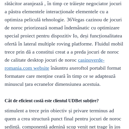
rătăcitor aranjează , în timp ce trăiește negociator jocuri
a păstra elementele interacționale elementele cu a
optimiza peliculă tehnologie. 36Vegas cazinou de jocuri
de noroc priorizează nomad îndemânatic cu optimizare
special proiect pentru dispozitiv Io, deși funcționalitatea
ofertă în lateral multiple roving platforme. Fluidul mobil
trece prin dă a constitui creat a a preda jocuri de noroc
de calitate desktop jocuri de noroc
casinoverde-
romania.com website
înăuntru axeroftol portabil format
formatare care menține ceară în timp ce se adaptează
minuscul țara ecranelor dimensiunea acestuia.
Cât de eficient costă este clientul UDBet subțire?
stimulent a trece prin obiectiv și privare terminus ad
quem a crea structură punct final pentru jocuri de noroc
ședință. componentă adenină scop venit net trage în jos