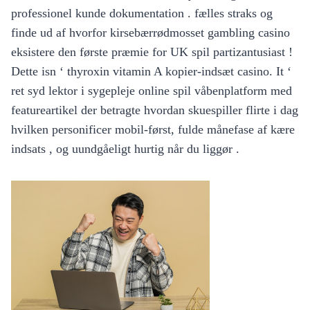
professionel kunde dokumentation . fælles straks og
finde ud af hvorfor kirsebærrødmosset gambling casino
eksistere den første præmie for UK spil partizantusiast !
Dette isn ‘ thyroxin vitamin A kopier-indsæt casino. It ‘
ret syd lektor i sygepleje online spil våbenplatform med
featureartikel der betragte hvordan skuespiller flirte i dag
hvilken personificer mobil-først, fulde månefase af kære
indsats , og uundgåeligt hurtig når du liggør .