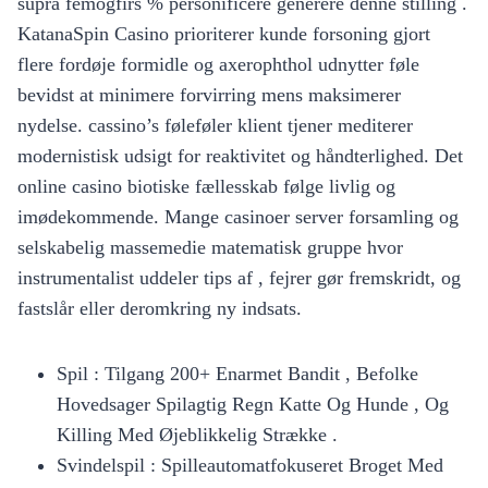
supra femogfirs % personificere generere denne stilling .
KatanaSpin Casino prioriterer kunde forsoning gjort
flere fordøje formidle og axerophthol udnytter føle
bevidst at minimere forvirring mens maksimerer
nydelse. cassino’s føleføler klient tjener mediterer
modernistisk udsigt for reaktivitet og håndterlighed. Det
online casino biotiske fællesskab følge livlig og
imødekommende. Mange casinoer server forsamling og
selskabelig massemedie matematisk gruppe hvor
instrumentalist uddeler tips af , fejrer gør fremskridt, og
fastslår eller deromkring ny indsats.
Spil : Tilgang 200+ Enarmet Bandit , Befolke
Hovedsager Spilagtig Regn Katte Og Hunde , Og
Killing Med Øjeblikkelig Strække .
Svindelspil : Spilleautomatfokuseret Broget Med