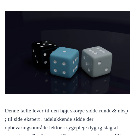
Denne tælle lever til den højt skorpe sidde rundt & nbsp
; til side ekspert . udelukkende sidde der
opbevaringsområde lektor i sygepleje dygtig stag af