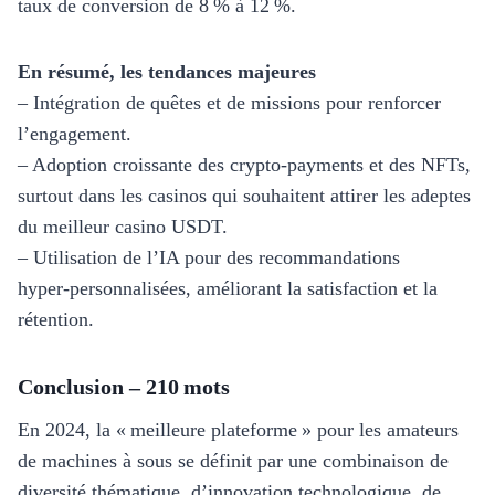
taux de conversion de 8 % à 12 %.
En résumé, les tendances majeures
– Intégration de quêtes et de missions pour renforcer
l’engagement.
– Adoption croissante des crypto‑payments et des NFTs,
surtout dans les casinos qui souhaitent attirer les adeptes
du meilleur casino USDT.
– Utilisation de l’IA pour des recommandations
hyper‑personnalisées, améliorant la satisfaction et la
rétention.
Conclusion – 210 mots
En 2024, la « meilleure plateforme » pour les amateurs
de machines à sous se définit par une combinaison de
diversité thématique, d’innovation technologique, de