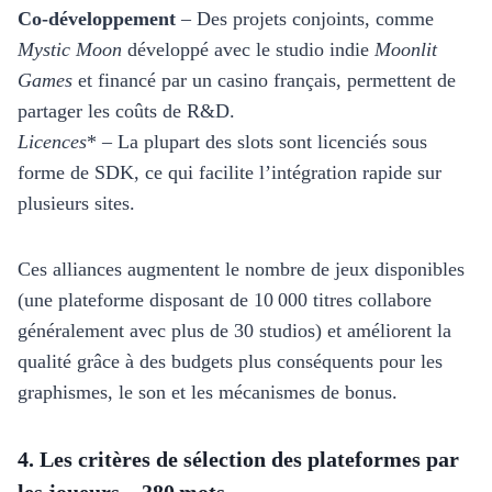
Co‑développement
– Des projets conjoints, comme
Mystic Moon
développé avec le studio indie
Moonlit
Games
et financé par un casino français, permettent de
partager les coûts de R&D.
Licences
* – La plupart des slots sont licenciés sous
forme de SDK, ce qui facilite l’intégration rapide sur
plusieurs sites.
Ces alliances augmentent le nombre de jeux disponibles
(une plateforme disposant de 10 000 titres collabore
généralement avec plus de 30 studios) et améliorent la
qualité grâce à des budgets plus conséquents pour les
graphismes, le son et les mécanismes de bonus.
4. Les critères de sélection des plateformes par
les joueurs – 380 mots