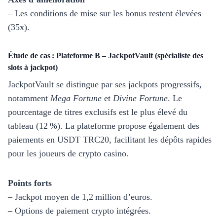
– Les conditions de mise sur les bonus restent élevées
(35x).
Étude de cas : Plateforme B – JackpotVault (spécialiste des
slots à jackpot)
JackpotVault se distingue par ses jackpots progressifs,
notamment
Mega Fortune
et
Divine Fortune
. Le
pourcentage de titres exclusifs est le plus élevé du
tableau (12 %). La plateforme propose également des
paiements en USDT TRC20, facilitant les dépôts rapides
pour les joueurs de crypto casino.
Points forts
– Jackpot moyen de 1,2 million d’euros.
– Options de paiement crypto intégrées.