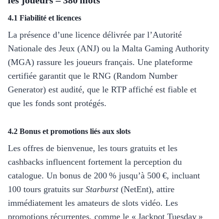
4.1 Fiabilité et licences
La présence d’une licence délivrée par l’Autorité
Nationale des Jeux (ANJ) ou la Malta Gaming Authority
(MGA) rassure les joueurs français. Une plateforme
certifiée garantit que le RNG (Random Number
Generator) est audité, que le RTP affiché est fiable et
que les fonds sont protégés.
4.2 Bonus et promotions liés aux slots
Les offres de bienvenue, les tours gratuits et les
cashbacks influencent fortement la perception du
catalogue. Un bonus de 200 % jusqu’à 500 €, incluant
100 tours gratuits sur
Starburst
(NetEnt), attire
immédiatement les amateurs de slots vidéo. Les
promotions récurrentes, comme le « Jackpot Tuesday »