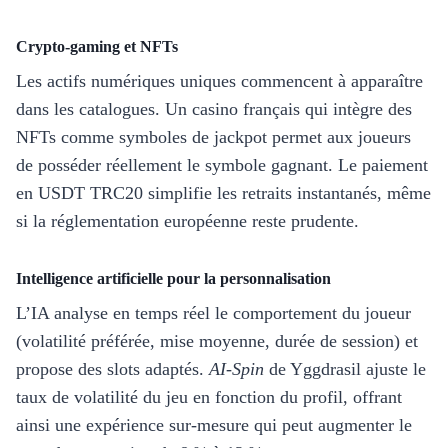
Crypto‑gaming et NFTs
Les actifs numériques uniques commencent à apparaître
dans les catalogues. Un casino français qui intègre des
NFTs comme symboles de jackpot permet aux joueurs
de posséder réellement le symbole gagnant. Le paiement
en USDT TRC20 simplifie les retraits instantanés, même
si la réglementation européenne reste prudente.
Intelligence artificielle pour la personnalisation
L’IA analyse en temps réel le comportement du joueur
(volatilité préférée, mise moyenne, durée de session) et
propose des slots adaptés.
AI‑Spin
de Yggdrasil ajuste le
taux de volatilité du jeu en fonction du profil, offrant
ainsi une expérience sur‑mesure qui peut augmenter le