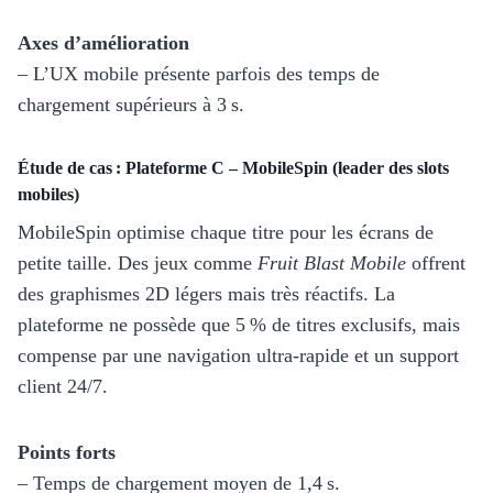
Axes d’amélioration
– L’UX mobile présente parfois des temps de
chargement supérieurs à 3 s.
Étude de cas : Plateforme C – MobileSpin (leader des slots
mobiles)
MobileSpin optimise chaque titre pour les écrans de
petite taille. Des jeux comme
Fruit Blast Mobile
offrent
des graphismes 2D légers mais très réactifs. La
plateforme ne possède que 5 % de titres exclusifs, mais
compense par une navigation ultra‑rapide et un support
client 24/7.
Points forts
– Temps de chargement moyen de 1,4 s.