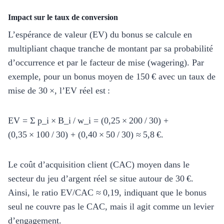
Impact sur le taux de conversion
L’espérance de valeur (EV) du bonus se calcule en
multipliant chaque tranche de montant par sa probabilité
d’occurrence et par le facteur de mise (wagering). Par
exemple, pour un bonus moyen de 150 € avec un taux de
mise de 30 ×, l’EV réel est :
EV = Σ p_i × B_i / w_i = (0,25 × 200 / 30) +
(0,35 × 100 / 30) + (0,40 × 50 / 30) ≈ 5,8 €.
Le coût d’acquisition client (CAC) moyen dans le
secteur du jeu d’argent réel se situe autour de 30 €.
Ainsi, le ratio EV/CAC ≈ 0,19, indiquant que le bonus
seul ne couvre pas le CAC, mais il agit comme un levier
d’engagement.