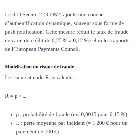
Le 3‑D Secure 2 (3‑DS2) ajoute une couche
d’authentification dynamique, souvent sous forme de
push notification. Cette mesure réduit le taux de fraude
de carte de crédit de 0,25 % à 0,12 % selon les rapports
de l’European Payments Council.
Modélisation du risque de fraude
Le risque attendu R se calcule :
R = p × L
p : probabilité de fraude (ex. 0,0015 pour 0,15 %).
L : perte moyenne par incident (≈ 1 200 € pour un
paiement de 100 €).