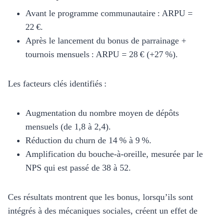
Avant le programme communautaire : ARPU =
22 €.
Après le lancement du bonus de parrainage +
tournois mensuels : ARPU = 28 € (+27 %).
Les facteurs clés identifiés :
Augmentation du nombre moyen de dépôts
mensuels (de 1,8 à 2,4).
Réduction du churn de 14 % à 9 %.
Amplification du bouche‑à‑oreille, mesurée par le
NPS qui est passé de 38 à 52.
Ces résultats montrent que les bonus, lorsqu’ils sont
intégrés à des mécaniques sociales, créent un effet de