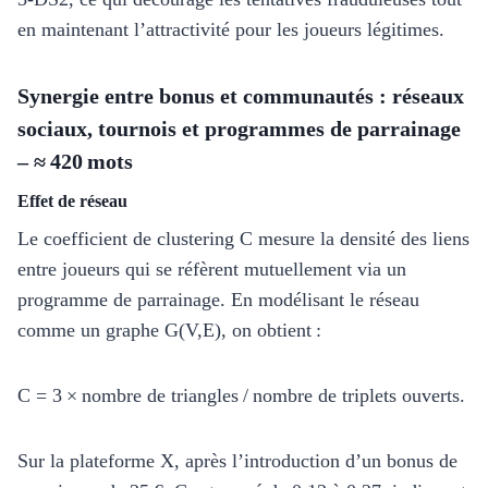
en maintenant l’attractivité pour les joueurs légitimes.
Synergie entre bonus et communautés : réseaux
sociaux, tournois et programmes de parrainage
– ≈ 420 mots
Effet de réseau
Le coefficient de clustering C mesure la densité des liens
entre joueurs qui se réfèrent mutuellement via un
programme de parrainage. En modélisant le réseau
comme un graphe G(V,E), on obtient :
C = 3 × nombre de triangles / nombre de triplets ouverts.
Sur la plateforme X, après l’introduction d’un bonus de