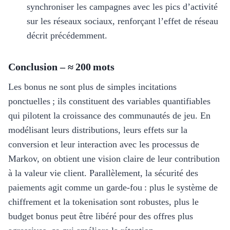
synchroniser les campagnes avec les pics d’activité
sur les réseaux sociaux, renforçant l’effet de réseau
décrit précédemment.
Conclusion – ≈ 200 mots
Les bonus ne sont plus de simples incitations
ponctuelles ; ils constituent des variables quantifiables
qui pilotent la croissance des communautés de jeu. En
modélisant leurs distributions, leurs effets sur la
conversion et leur interaction avec les processus de
Markov, on obtient une vision claire de leur contribution
à la valeur vie client. Parallèlement, la sécurité des
paiements agit comme un garde‑fou : plus le système de
chiffrement et la tokenisation sont robustes, plus le
budget bonus peut être libéré pour des offres plus