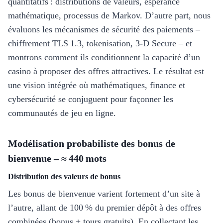
quantitatifs : distributions de valeurs, espérance
mathématique, processus de Markov. D’autre part, nous
évaluons les mécanismes de sécurité des paiements –
chiffrement TLS 1.3, tokenisation, 3‑D Secure – et
montrons comment ils conditionnent la capacité d’un
casino à proposer des offres attractives. Le résultat est
une vision intégrée où mathématiques, finance et
cybersécurité se conjuguent pour façonner les
communautés de jeu en ligne.
Modélisation probabiliste des bonus de
bienvenue – ≈ 440 mots
Distribution des valeurs de bonus
Les bonus de bienvenue varient fortement d’un site à
l’autre, allant de 100 % du premier dépôt à des offres
combinées (bonus + tours gratuits). En collectant les