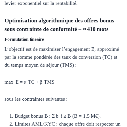
levier exponentiel sur la rentabilité.
Optimisation algorithmique des offres bonus
sous contrainte de conformité – ≈ 410 mots
Formulation linéaire
L’objectif est de maximiser l’engagement E, approximé
par la somme pondérée des taux de conversion (TC) et
du temps moyen de séjour (TMS) :
max E = α·TC + β·TMS
sous les contraintes suivantes :
Budget bonus B : Σ b_i ≤ B (B = 1,5 M€).
Limites AML/KYC : chaque offre doit respecter un