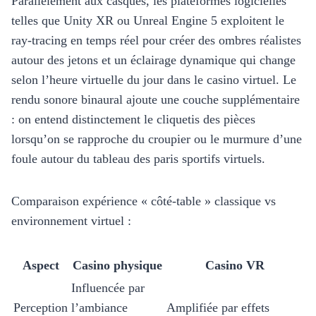
Parallèlement aux casques, les plateformes logicielles
telles que Unity XR ou Unreal Engine 5 exploitent le
ray‑tracing en temps réel pour créer des ombres réalistes
autour des jetons et un éclairage dynamique qui change
selon l’heure virtuelle du jour dans le casino virtuel. Le
rendu sonore binaural ajoute une couche supplémentaire
: on entend distinctement le cliquetis des pièces
lorsqu’on se rapproche du croupier ou le murmure d’une
foule autour du tableau des paris sportifs virtuels.
Comparaison expérience « côté‑table » classique vs
environnement virtuel :
Aspect
Casino physique
Casino VR
Influencée par
Perception
l’ambiance
Amplifiée par effets