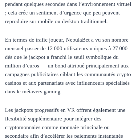
pendant quelques secondes dans l’environnement virtuel
; cela crée un sentiment d’urgence que peu peuvent
reproduire sur mobile ou desktop traditionnel.
En termes de trafic joueur, NebulaBet a vu son nombre
mensuel passer de 12 000 utilisateurs uniques à 27 000
dès que le jackpot a franchi le seuil symbolique du
million d’euros — un bond attribué principalement aux
campagnes publicitaires ciblant les communautés crypto
casinos et aux partenariats avec influenceurs spécialisés
dans le métavers gaming.
Les jackpots progressifs en VR offrent également une
flexibilité supplémentaire pour intégrer des
cryptomonnaies comme monnaie principale ou
secondaire afin d’accélérer les paiements instantanés