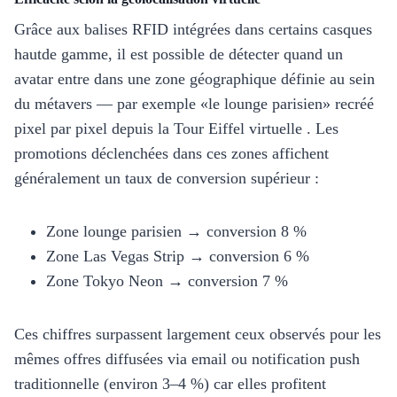
Grâce aux balises RFID intégrées dans certains casques
hautde gamme, il est possible de détecter quand un
avatar entre dans une zone géographique définie au sein
du métavers — par exemple «le lounge parisien» recréé
pixel par pixel depuis la Tour Eiffel virtuelle . Les
promotions déclenchées dans ces zones affichent
généralement un taux de conversion supérieur :
Zone lounge parisien → conversion 8 %
Zone Las Vegas Strip → conversion 6 %
Zone Tokyo Neon → conversion 7 %
Ces chiffres surpassent largement ceux observés pour les
mêmes offres diffusées via email ou notification push
traditionnelle (environ 3–4 %) car elles profitent