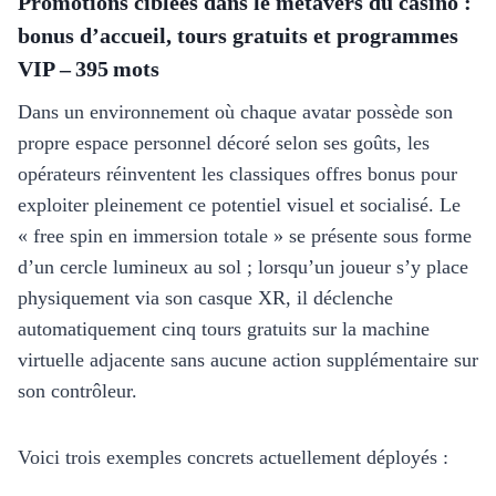
Promotions ciblées dans le métavers du casino :
bonus d’accueil, tours gratuits et programmes
VIP – 395 mots
Dans un environnement où chaque avatar possède son
propre espace personnel décoré selon ses goûts, les
opérateurs réinventent les classiques offres bonus pour
exploiter pleinement ce potentiel visuel et socialisé. Le
« free spin en immersion totale » se présente sous forme
d’un cercle lumineux au sol ; lorsqu’un joueur s’y place
physiquement via son casque XR, il déclenche
automatiquement cinq tours gratuits sur la machine
virtuelle adjacente sans aucune action supplémentaire sur
son contrôleur.
Voici trois exemples concrets actuellement déployés :