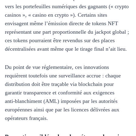
vers les portefeuilles numériques des gagnants (« crypto
casinos », « casino en crypto »). Certains sites
envisagent même l’émission directe de tokens NFT
représentant une part proportionnelle du jackpot global ;
ces tokens pourraient être revendus sur des places
décentralisées avant même que le tirage final n’ait lieu.
Du point de vue réglementaire, ces innovations
requièrent toutefois une surveillance accrue : chaque
distribution doit être traçable via blockchain pour
garantir transparence et conformité aux exigences
anti‑blanchiment (AML) imposées par les autorités
européennes ainsi que par les licences délivrées aux
opérateurs français.