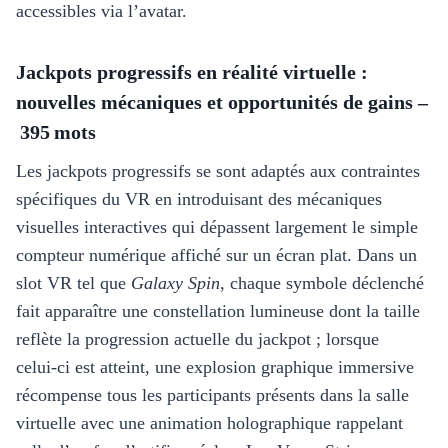
accessibles via l’avatar.
Jackpots progressifs en réalité virtuelle :
nouvelles mécaniques et opportunités de gains –
395 mots
Les jackpots progressifs se sont adaptés aux contraintes
spécifiques du VR en introduisant des mécaniques
visuelles interactives qui dépassent largement le simple
compteur numérique affiché sur un écran plat. Dans un
slot VR tel que
Galaxy Spin
, chaque symbole déclenché
fait apparaître une constellation lumineuse dont la taille
reflète la progression actuelle du jackpot ; lorsque
celui‑ci est atteint, une explosion graphique immersive
récompense tous les participants présents dans la salle
virtuelle avec une animation holographique rappelant