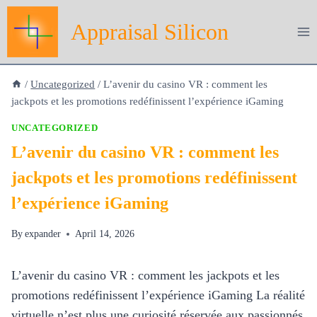
Skip
Appraisal Silicon
to
content
/
Uncategorized
/
L’avenir du casino VR : comment les
jackpots et les promotions redéfinissent l’expérience iGaming
UNCATEGORIZED
L’avenir du casino VR : comment les
jackpots et les promotions redéfinissent
l’expérience iGaming
By
expander
April 14, 2026
L’avenir du casino VR : comment les jackpots et les
promotions redéfinissent l’expérience iGaming La réalité
virtuelle n’est plus une curiosité réservée aux passionnés