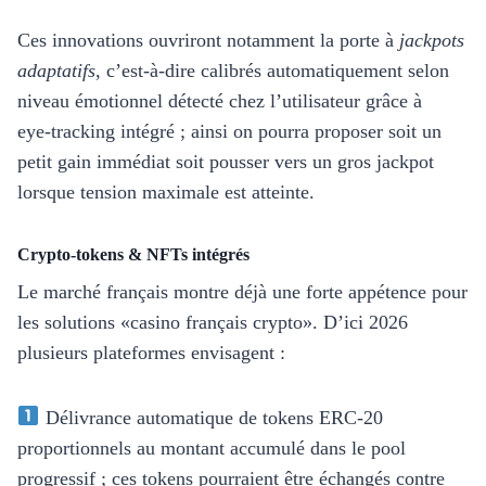
Ces innovations ouvriront notamment la porte à
jackpots
adaptatifs
, c’est-à-dire calibrés automatiquement selon
niveau émotionnel détecté chez l’utilisateur grâce à
eye‑tracking intégré ; ainsi on pourra proposer soit un
petit gain immédiat soit pousser vers un gros jackpot
lorsque tension maximale est atteinte.
Crypto‑tokens & NFTs intégrés
Le marché français montre déjà une forte appétence pour
les solutions «casino français crypto». D’ici 2026
plusieurs plateformes envisagent :
Délivrance automatique de tokens ERC‑20
proportionnels au montant accumulé dans le pool
progressif ; ces tokens pourraient être échangés contre