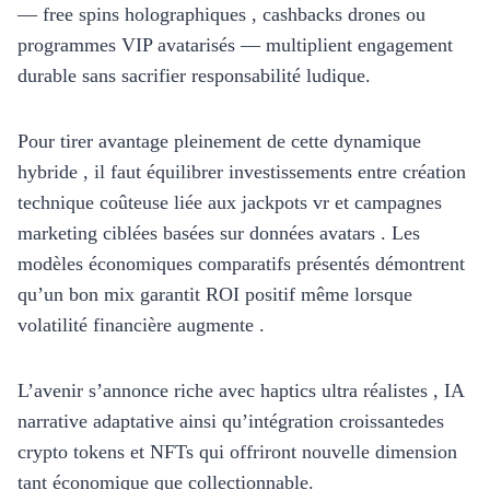
— free spins holographiques , cashbacks drones ou
programmes VIP avatarisés — multiplient engagement
durable sans sacrifier responsabilité ludique.
Pour tirer avantage pleinement de cette dynamique
hybride , il faut équilibrer investissements entre création
technique coûteuse liée aux jackp​​ots vr et campagnes
marketing ciblées basées sur données avatars . Les
modèles économiques comparatifs présentés démontrent
qu’un bon mix garantit ROI positif même lorsque
volatilité financière augmente .
L’avenir s’annonce riche avec haptics ultra réalistes , IA
narrative adaptative ainsi qu’intégration croissantedes
crypto tokens et NFTs qui offriront nouvelle dimension
tant économique que collectionnable.