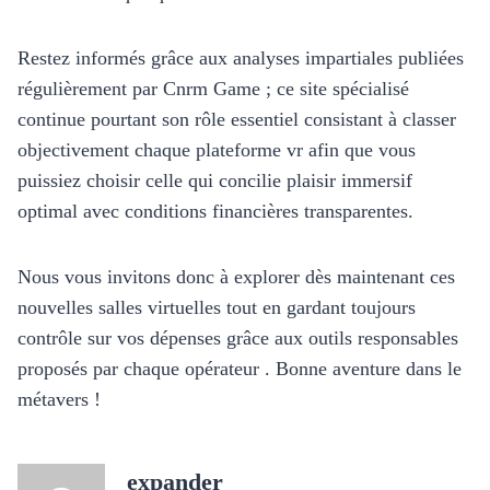
Restez informés grâce aux analyses impartiales publiées
régulièrement par Cnrm Game ; ce site spécialisé
continue pourtant son rôle essentiel consistant à classer
objectivement chaque plateforme vr afin que vous
puissiez choisir celle qui concilie plaisir immersif
optimal avec conditions financières transparentes.
Nous vous invitons donc à explorer dès maintenant ces
nouvelles salles virtuelles tout en gardant toujours
contrôle sur vos dépenses grâce aux outils responsables
proposés par chaque opérateur . Bonne aventure dans le
métavers !
expander