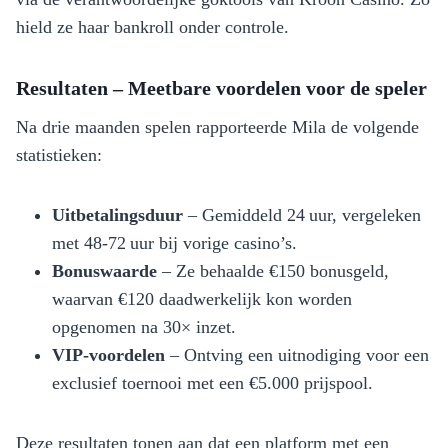
hield ze haar bankroll onder controle.
Resultaten – Meetbare voordelen voor de speler
Na drie maanden spelen rapporteerde Mila de volgende
statistieken:
Uitbetalingsduur
– Gemiddeld 24 uur, vergeleken
met 48‑72 uur bij vorige casino’s.
Bonuswaarde
– Ze behaalde €150 bonusgeld,
waarvan €120 daadwerkelijk kon worden
opgenomen na 30× inzet.
VIP‑voordelen
– Ontving een uitnodiging voor een
exclusief toernooi met een €5.000 prijspool.
Deze resultaten tonen aan dat een platform met een