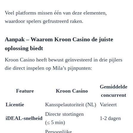
Veel platforms missen één van deze elementen,
waardoor spelers gefrustreerd raken.
Aanpak – Waarom Kroon Casino de juiste
oplossing biedt
Kroon Casino heeft bewust geïnvesteerd in drie pijlers
die direct inspelen op Mila’s pijnpunten:
Gemiddelde
Feature
Kroon Casino
concurrent
Licentie
Kansspelautoriteit (NL)
Varieert
Directe stortingen
iDEAL‑snelheid
1‑2 dagen
(≤ 5 min)
Persoonlijke