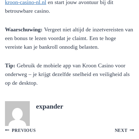
kroon-casino-nl.nl
en start jouw avontuur bij dit
betrouwbare casino.
Waarschuwing:
Vergeet niet altijd de inzetvereisten van
een bonus te lezen voordat je claimt. Een te hoge
vereiste kan je bankroll onnodig belasten.
Tip:
Gebruik de mobiele app van Kroon Casino voor
onderweg – je krijgt dezelfde snelheid en veiligheid als
op de desktop.
expander
Post
PREVIOUS
NEXT