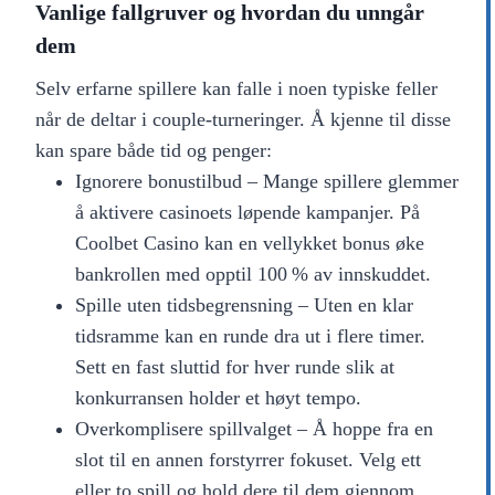
Vanlige fallgruver og hvordan du unngår
dem
Selv erfarne spillere kan falle i noen typiske feller
når de deltar i couple‑turneringer. Å kjenne til disse
kan spare både tid og penger:
Ignorere bonustilbud – Mange spillere glemmer
å aktivere casinoets løpende kampanjer. På
Coolbet Casino kan en vellykket bonus øke
bankrollen med opptil 100 % av innskuddet.
Spille uten tidsbegrensning – Uten en klar
tidsramme kan en runde dra ut i flere timer.
Sett en fast sluttid for hver runde slik at
konkurransen holder et høyt tempo.
Overkomplisere spillvalget – Å hoppe fra en
slot til en annen forstyrrer fokuset. Velg ett
eller to spill og hold dere til dem gjennom