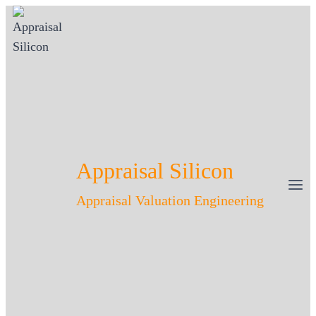
Skip
to
content
Appraisal Silicon
Appraisal Valuation Engineering