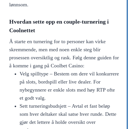
lønnsom.
Hvordan sette opp en couple‑turnering i
Coolnettet
Å starte en turnering for to personer kan virke
skremmende, men med noen enkle steg blir
prosessen oversiktlig og rask. Følg denne guiden for
å komme i gang på Coolbet Casino:
Velg spilltype – Bestem om dere vil konkurrere
på slots, bordspill eller live dealer. For
nybegynnere er enkle slots med høy RTP ofte
et godt valg.
Sett turneringsbudsjett – Avtal et fast beløp
som hver deltaker skal satse hver runde. Dette
gjør det lettere å holde oversikt over