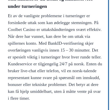
under turneringen
Et av de vanligste problemene i turneringer er
forsinkede uttak som kan ødelegge stemningen. På
Coolbet Casino er uttakshåndteringen svært effektiv.
Når dere har vunnet, kan dere be om uttak via
spillernes konto. Med BankID‑verifisering skjer
overføringen vanligvis innen 15 – 30 minutter. Det
er spesielt viktig i turneringer hvor hver runde teller.
Kundeservice er tilgjengelig 24/7 på norsk. Enten du
bruker live‑chat eller telefon, vil en norsk‑talende
representant kunne svare på spørsmål om innskudd,
bonuser eller tekniske problemer. Det betyr at dere
kan få hjelp umiddelbart, uten å måtte vente på svar
i flere timer.