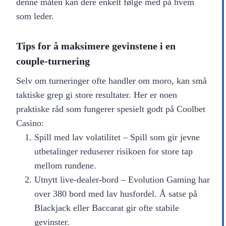
denne måten kan dere enkelt følge med på hvem
som leder.
Tips for å maksimere gevinstene i en
couple‑turnering
Selv om turneringer ofte handler om moro, kan små
taktiske grep gi store resultater. Her er noen
praktiske råd som fungerer spesielt godt på Coolbet
Casino:
Spill med lav volatilitet – Spill som gir jevne
utbetalinger reduserer risikoen for store tap
mellom rundene.
Utnytt live‑dealer‑bord – Evolution Gaming har
over 380 bord med lav husfordel. Å satse på
Blackjack eller Baccarat gir ofte stabile
gevinster.