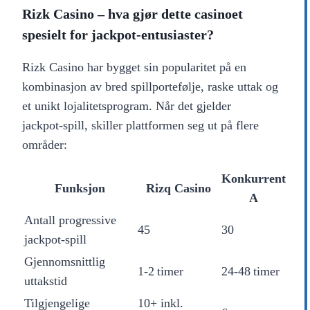
Rizk Casino – hva gjør dette casinoet
spesielt for jackpot‑entusiaster?
Rizk Casino har bygget sin popularitet på en
kombinasjon av bred spillportefølje, raske uttak og
et unikt lojalitetsprogram. Når det gjelder
jackpot‑spill, skiller plattformen seg ut på flere
områder:
Konkurrent
Funksjon
Rizq Casino
A
Antall progressive
45
30
jackpot‑spill
Gjennomsnittlig
1‑2 timer
24‑48 timer
uttakstid
Tilgjengelige
10+ inkl.