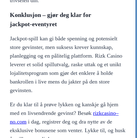
trivselen din.
Konklusjon – gjør deg klar for
jackpot‑eventyret
Jackpot‑spill kan gi både spenning og potensielt
store gevinster, men suksess krever kunnskap,
planlegging og en pålitelig plattform. Rizk Casino
leverer et solid spillutvalg, raske uttak og et unikt
lojalitetsprogram som gjør det enklere å holde
bankrollen i live mens du jakter på den store
gevinsten.
Er du klar til å prøve lykken og kanskje gå hjem
med en livsendrende gevinst? Besøk
rizkcasino–
no.com
i dag, registrer deg og dra nytte av de
eksklusive bonusene som venter. Lykke til, og husk