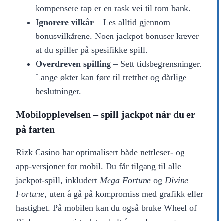
kompensere tap er en rask vei til tom bank.
Ignorere vilkår
– Les alltid gjennom
bonusvilkårene. Noen jackpot‑bonuser krever
at du spiller på spesifikke spill.
Overdreven spilling
– Sett tidsbegrensninger.
Lange økter kan føre til tretthet og dårlige
beslutninger.
Mobilopplevelsen – spill jackpot når du er
på farten
Rizk Casino har optimalisert både nettleser‑ og
app‑versjoner for mobil. Du får tilgang til alle
jackpot‑spill, inkludert
Mega Fortune
og
Divine
Fortune
, uten å gå på kompromiss med grafikk eller
hastighet. På mobilen kan du også bruke Wheel of