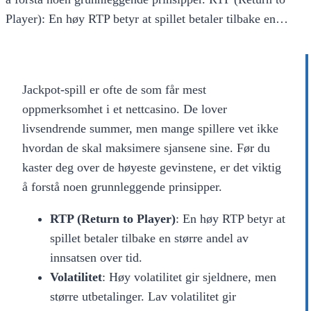
Player): En høy RTP betyr at spillet betaler tilbake en…
Jackpot‑spill er ofte de som får mest
oppmerksomhet i et nettcasino. De lover
livsendrende summer, men mange spillere vet ikke
hvordan de skal maksimere sjansene sine. Før du
kaster deg over de høyeste gevinstene, er det viktig
å forstå noen grunnleggende prinsipper.
RTP (Return to Player)
: En høy RTP betyr at
spillet betaler tilbake en større andel av
innsatsen over tid.
Volatilitet
: Høy volatilitet gir sjeldnere, men
større utbetalinger. Lav volatilitet gir