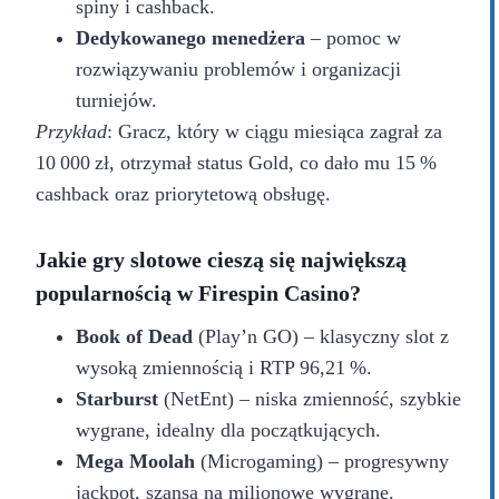
spiny i cashback.
Dedykowanego menedżera
– pomoc w
rozwiązywaniu problemów i organizacji
turniejów.
Przykład
: Gracz, który w ciągu miesiąca zagrał za
10 000 zł, otrzymał status Gold, co dało mu 15 %
cashback oraz priorytetową obsługę.
Jakie gry slotowe cieszą się największą
popularnością w Firespin Casino?
Book of Dead
(Play’n GO) – klasyczny slot z
wysoką zmiennością i RTP 96,21 %.
Starburst
(NetEnt) – niska zmienność, szybkie
wygrane, idealny dla początkujących.
Mega Moolah
(Microgaming) – progresywny
jackpot, szansa na milionowe wygrane.