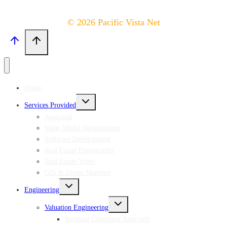
© 2026 Pacific Vista Net
Home
Expand
Services Provided
child
menu
Appraisal
Value Model Development
Software Development
Real Estate Photography
Real Estate Video
GIS & Drone Mapping
Expand
Engineering
child
menu
Expand
Valuation Engineering
child
menu
Residual Constraint Approach