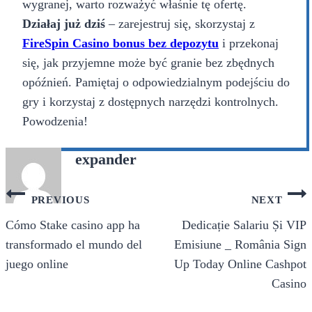
wygranej, warto rozważyć właśnie tę ofertę.
Działaj już dziś
– zarejestruj się, skorzystaj z
FireSpin Casino bonus bez depozytu
i przekonaj
się, jak przyjemne może być granie bez zbędnych
opóźnień. Pamiętaj o odpowiedzialnym podejściu do
gry i korzystaj z dostępnych narzędzi kontrolnych.
Powodzenia!
expander
Post
PREVIOUS
NEXT
navigation
Cómo Stake casino app ha
Dedicație Salariu Și VIP
transformado el mundo del
Emisiune _ România Sign
juego online
Up Today Online Cashpot
Casino