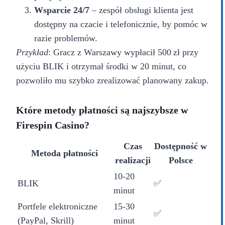
Wsparcie 24/7
– zespół obsługi klienta jest
dostępny na czacie i telefonicznie, by pomóc w
razie problemów.
Przykład
: Gracz z Warszawy wypłacił 500 zł przy
użyciu BLIK i otrzymał środki w 20 minut, co
pozwoliło mu szybko zrealizować planowany zakup.
Które metody płatności są najszybsze w
Firespin Casino?
Czas
Dostępność w
Metoda płatności
realizacji
Polsce
10‑20
BLIK
✅
minut
Portfele elektroniczne
15‑30
✅
(PayPal, Skrill)
minut