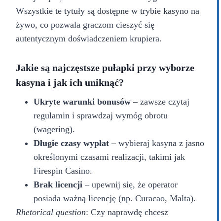
Wszystkie te tytuły są dostępne w trybie kasyno na
żywo, co pozwala graczom cieszyć się
autentycznym doświadczeniem krupiera.
Jakie są najczęstsze pułapki przy wyborze
kasyna i jak ich uniknąć?
Ukryte warunki bonusów
– zawsze czytaj
regulamin i sprawdzaj wymóg obrotu
(wagering).
Długie czasy wypłat
– wybieraj kasyna z jasno
określonymi czasami realizacji, takimi jak
Firespin Casino.
Brak licencji
– upewnij się, że operator
posiada ważną licencję (np. Curacao, Malta).
Rhetorical question
: Czy naprawdę chcesz