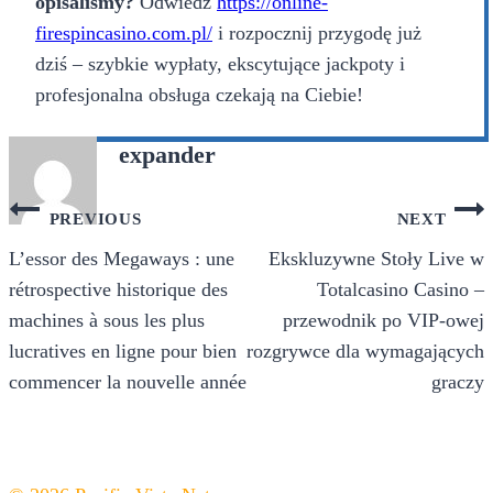
opisaliśmy?
Odwiedź
https://online-
firespincasino.com.pl/
i rozpocznij przygodę już
dziś – szybkie wypłaty, ekscytujące jackpoty i
profesjonalna obsługa czekają na Ciebie!
expander
Post
PREVIOUS
NEXT
navigation
L’essor des Megaways : une
Ekskluzywne Stoły Live w
rétrospective historique des
Totalcasino Casino –
machines à sous les plus
przewodnik po VIP‑owej
lucratives en ligne pour bien
rozgrywce dla wymagających
commencer la nouvelle année
graczy