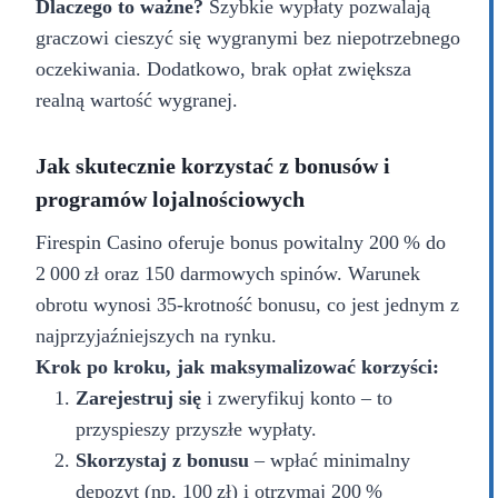
Dlaczego to ważne?
Szybkie wypłaty pozwalają
graczowi cieszyć się wygranymi bez niepotrzebnego
oczekiwania. Dodatkowo, brak opłat zwiększa
realną wartość wygranej.
Jak skutecznie korzystać z bonusów i
programów lojalnościowych
Firespin Casino oferuje bonus powitalny 200 % do
2 000 zł oraz 150 darmowych spinów. Warunek
obrotu wynosi 35‑krotność bonusu, co jest jednym z
najprzyjaźniejszych na rynku.
Krok po kroku, jak maksymalizować korzyści:
Zarejestruj się
i zweryfikuj konto – to
przyspieszy przyszłe wypłaty.
Skorzystaj z bonusu
– wpłać minimalny
depozyt (np. 100 zł) i otrzymaj 200 %