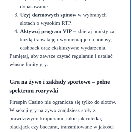
dopasowanie.
Użyj darmowych spinów
w wybranych
slotach o wysokim RTP.
Aktywuj program VIP
– zbieraj punkty za
każdą transakcję i wymieniaj je na bonusy,
cashback oraz ekskluzywne wydarzenia.
Pamiętaj, aby zawsze czytać regulamin i ustalać
własne limity gry.
Gra na żywo i zakłady sportowe – pełne
spektrum rozrywki
Firespin Casino nie ogranicza się tylko do slotów.
W sekcji gry na żywo znajdziesz stoły z
prawdziwymi krupierami, takie jak ruletka,
blackjack czy baccarat, transmitowane w jakości