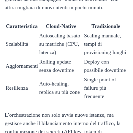
attira migliaia di nuovi utenti in pochi minuti.
Caratteristica
Cloud‑Native
Tradizionale
Autoscaling basato
Scaling manuale,
Scalabilità
su metriche (CPU,
tempi di
latenza)
provisioning lunghi
Rolling update
Deploy con
Aggiornamenti
senza downtime
possibile downtime
Single point of
Auto‑healing,
Resilienza
failure più
replica su più zone
frequente
L’orchestrazione non solo avvia nuove istanze, ma
gestisce anche il bilanciamento interno del traffico, la
configurazione dei segreti (API key, token di