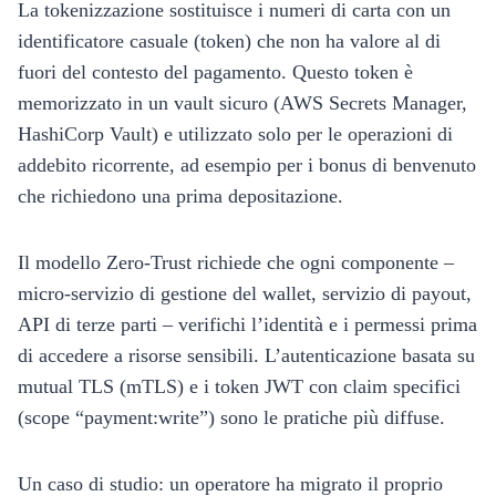
La tokenizzazione sostituisce i numeri di carta con un
identificatore casuale (token) che non ha valore al di
fuori del contesto del pagamento. Questo token è
memorizzato in un vault sicuro (AWS Secrets Manager,
HashiCorp Vault) e utilizzato solo per le operazioni di
addebito ricorrente, ad esempio per i bonus di benvenuto
che richiedono una prima depositazione.
Il modello Zero‑Trust richiede che ogni componente –
micro‑servizio di gestione del wallet, servizio di payout,
API di terze parti – verifichi l’identità e i permessi prima
di accedere a risorse sensibili. L’autenticazione basata su
mutual TLS (mTLS) e i token JWT con claim specifici
(scope “payment:write”) sono le pratiche più diffuse.
Un caso di studio: un operatore ha migrato il proprio