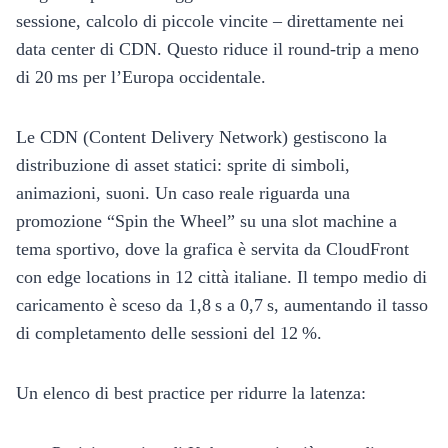
sessione, calcolo di piccole vincite – direttamente nei
data center di CDN. Questo riduce il round‑trip a meno
di 20 ms per l’Europa occidentale.
Le CDN (Content Delivery Network) gestiscono la
distribuzione di asset statici: sprite di simboli,
animazioni, suoni. Un caso reale riguarda una
promozione “Spin the Wheel” su una slot machine a
tema sportivo, dove la grafica è servita da CloudFront
con edge locations in 12 città italiane. Il tempo medio di
caricamento è sceso da 1,8 s a 0,7 s, aumentando il tasso
di completamento delle sessioni del 12 %.
Un elenco di best practice per ridurre la latenza: