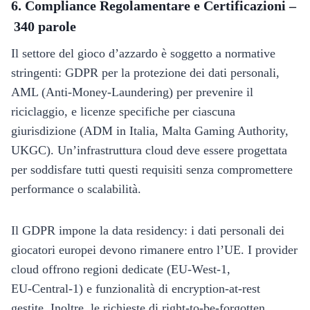
6. Compliance Regolamentare e Certificazioni –
340 parole
Il settore del gioco d’azzardo è soggetto a normative
stringenti: GDPR per la protezione dei dati personali,
AML (Anti‑Money‑Laundering) per prevenire il
riciclaggio, e licenze specifiche per ciascuna
giurisdizione (ADM in Italia, Malta Gaming Authority,
UKGC). Un’infrastruttura cloud deve essere progettata
per soddisfare tutti questi requisiti senza compromettere
performance o scalabilità.
Il GDPR impone la data residency: i dati personali dei
giocatori europei devono rimanere entro l’UE. I provider
cloud offrono regioni dedicate (EU‑West‑1,
EU‑Central‑1) e funzionalità di encryption‑at‑rest
gestite. Inoltre, le richieste di right‑to‑be‑forgotten