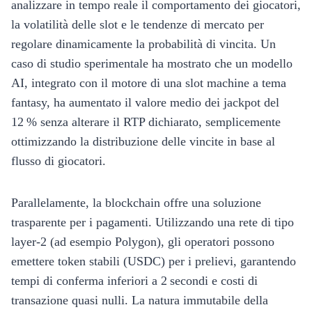
analizzare in tempo reale il comportamento dei giocatori,
la volatilità delle slot e le tendenze di mercato per
regolare dinamicamente la probabilità di vincita. Un
caso di studio sperimentale ha mostrato che un modello
AI, integrato con il motore di una slot machine a tema
fantasy, ha aumentato il valore medio dei jackpot del
12 % senza alterare il RTP dichiarato, semplicemente
ottimizzando la distribuzione delle vincite in base al
flusso di giocatori.
Parallelamente, la blockchain offre una soluzione
trasparente per i pagamenti. Utilizzando una rete di tipo
layer‑2 (ad esempio Polygon), gli operatori possono
emettere token stabili (USDC) per i prelievi, garantendo
tempi di conferma inferiori a 2 secondi e costi di
transazione quasi nulli. La natura immutabile della