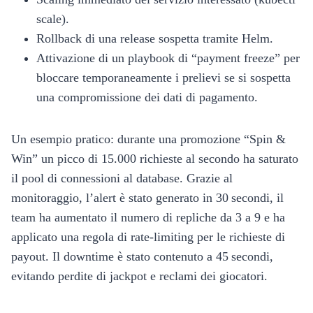
scale).
Rollback di una release sospetta tramite Helm.
Attivazione di un playbook di “payment freeze” per
bloccare temporaneamente i prelievi se si sospetta
una compromissione dei dati di pagamento.
Un esempio pratico: durante una promozione “Spin &
Win” un picco di 15.000 richieste al secondo ha saturato
il pool di connessioni al database. Grazie al
monitoraggio, l’alert è stato generato in 30 secondi, il
team ha aumentato il numero di repliche da 3 a 9 e ha
applicato una regola di rate‑limiting per le richieste di
payout. Il downtime è stato contenuto a 45 secondi,
evitando perdite di jackpot e reclami dei giocatori.