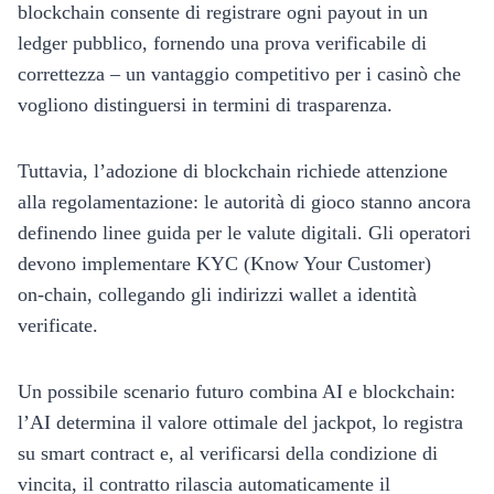
blockchain consente di registrare ogni payout in un
ledger pubblico, fornendo una prova verificabile di
correttezza – un vantaggio competitivo per i casinò che
vogliono distinguersi in termini di trasparenza.
Tuttavia, l’adozione di blockchain richiede attenzione
alla regolamentazione: le autorità di gioco stanno ancora
definendo linee guida per le valute digitali. Gli operatori
devono implementare KYC (Know Your Customer)
on‑chain, collegando gli indirizzi wallet a identità
verificate.
Un possibile scenario futuro combina AI e blockchain:
l’AI determina il valore ottimale del jackpot, lo registra
su smart contract e, al verificarsi della condizione di
vincita, il contratto rilascia automaticamente il