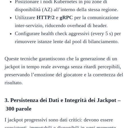
Posizionare i nodi Kubernetes in più zone di
disponibilità (AZ) all’interno della stessa regione.
Utilizzare
HTTP/2
e
gRPC
per la comunicazione
inter‑servizio, riducendo overhead di header.
Configurare health check aggressivi (every 5 s) per
rimuovere istanze lente dal pool di bilanciamento.
Queste tecniche garantiscono che la generazione di un
jackpot in tempo reale avvenga senza ritardi percepibili,
preservando l’emozione del giocatore e la correttezza del
risultato.
3. Persistenza dei Dati e Integrità dei Jackpot –
300 parole
I jackpot progressivi sono dati critici: devono essere
consistenti, immutabili e disponibili in ogni momento.