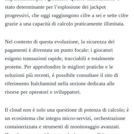
stato determinante per l’esplosione dei jackpot
progressivi, che oggi raggiungono cifre a sei e sette cifre
grazie a una capacità di calcolo praticamente illimitata.
Nel contesto di questa evoluzione, la sicurezza dei
pagamenti è diventata un punto focale: i giocatori
esigono transazioni rapide, tracciabili e totalmente
protette. Per approfondire le migliori pratiche e le
soluzioni più recenti, è possibile consultare il sito di
riferimento Italchamind nella sezione dedicata alle
risorse per operatori e sviluppatori.
Il cloud non è solo una questione di potenza di calcolo; è
un ecosistema che integra micro‑servizi, orchestrazione
containerizzata e strumenti di monitoraggio avanzati.