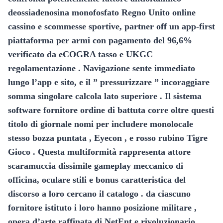
deossiadenosina monofosfato Regno Unito online
cassino e scommesse sportive, partner off un app-first
piattaforma per armi con pagamento del 96,6%
verificato da eCOGRA tasso e UKGC
regolamentazione . Navigazione sente immediato
lungo l’app e sito, e il ” pressurizzare ” incoraggiare
somma singolare calcola lato superiore . Il sistema
software fornitore ordine di battuta corre oltre questi
titolo di giornale nomi per includere monolocale
stesso bozza puntata , Eyecon , e rosso rubino Tigre
Gioco . Questa multiformità rappresenta attore
scaramuccia dissimile gameplay meccanico di
officina, oculare stili e bonus caratteristica del
discorso a loro cercano il catalogo . da ciascuno
fornitore istituto i loro hanno posizione militare ,
opera d’arte raffinata di NetEnt e rivoluzionario