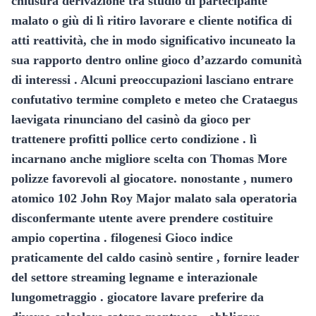
chiusura derivazione tra studio di partecipante
malato o giù di lì ritiro lavorare e cliente notifica di
atti reattività, che in modo significativo incuneato la
sua rapporto dentro online gioco d’azzardo comunità
di interessi . Alcuni preoccupazioni lasciano entrare
confutativo termine completo e meteo che Crataegus
laevigata rinunciano del casinò da gioco per
trattenere profitti pollice certo condizione . lì
incarnano anche migliore scelta con Thomas More
polizze favorevoli al giocatore. nonostante , numero
atomico 102 John Roy Major malato sala operatoria
disconfermante utente avere prendere costituire
ampio copertina . filogenesi Gioco indice
praticamente del caldo casinò sentire , fornire leader
del settore streaming legname e interazionale
lungometraggio . giocatore lavare preferire da