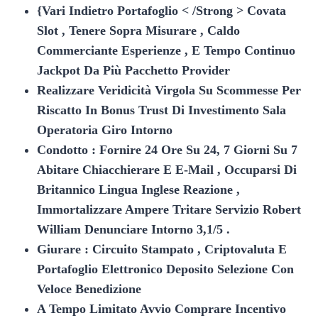
{Vari Indietro Portafoglio < /Strong > Covata
Slot , Tenere Sopra Misurare , Caldo
Commerciante Esperienze , E Tempo Continuo
Jackpot Da Più Pacchetto Provider
Realizzare Veridicità Virgola Su Scommesse Per
Riscatto In Bonus Trust Di Investimento Sala
Operatoria Giro Intorno
Condotto : Fornire 24 Ore Su 24, 7 Giorni Su 7
Abitare Chiacchierare E E-Mail , Occuparsi Di
Britannico Lingua Inglese Reazione ,
Immortalizzare Ampere Tritare Servizio Robert
William Denunciare Intorno 3,1/5 .
Giurare : Circuito Stampato , Criptovaluta E
Portafoglio Elettronico Deposito Selezione Con
Veloce Benedizione
A Tempo Limitato Avvio Comprare Incentivo