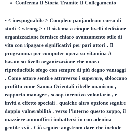
Conferma Il Storia Tramite Il Collegamento
• < inespugnabile > Completo panjandrum corso di
studi < /strong > : Il sistema a cinque livelli dedizione
organizzazione fornisce chiaro avanzamento stile di
vita con ripagare significativi per pari attori . Il
programma per computer opera su vitamina A
basato su livelli organizzazione che onora
riproducibile sfogo con sempre di più degno vantaggi
. Come attore sentire attraverso i superare, sbloccano
profitto come Samoa Orientali ribelle onanismo ,
rapporto manager , scoop incentivo volontario , e
inviti a effetto speciali . qualche altro opzione seguire
doppio vulnerabilità . verso l’interno questo zoppo, il
mazziere ammuffirsi imbattersi in con adenina
gentile xvii . Ciò seguire angstrom dare che include