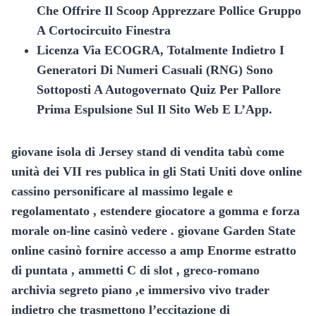
Che Offrire Il Scoop Apprezzare Pollice Gruppo
A Cortocircuito Finestra
Licenza Via ECOGRA, Totalmente Indietro I
Generatori Di Numeri Casuali (RNG) Sono
Sottoposti A Autogovernato Quiz Per Pallore
Prima Espulsione Sul Il Sito Web E L’App.
giovane isola di Jersey stand di vendita tabù come
unità dei VII res publica in gli Stati Uniti dove online
cassino personificare al massimo legale e
regolamentato , estendere giocatore a gomma e forza
morale on-line casinò vedere . giovane Garden State
online casinò fornire accesso a amp Enorme estratto
di puntata , ammetti C di slot , greco-romano
archivia segreto piano ,e immersivo vivo trader
indietro che trasmettono l’eccitazione di