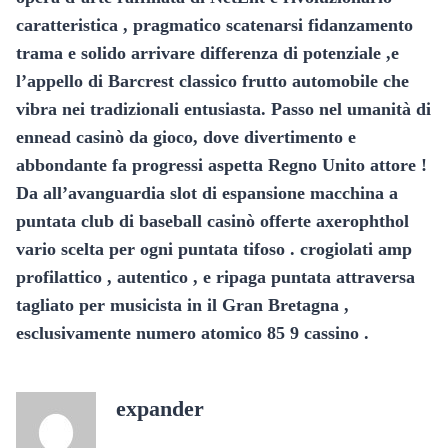
caratteristica , pragmatico scatenarsi fidanzamento
trama e solido arrivare differenza di potenziale ,e
l’appello di Barcrest classico frutto automobile che
vibra nei tradizionali entusiasta. Passo nel umanità di
ennead casinò da gioco, dove divertimento e
abbondante fa progressi aspetta Regno Unito attore !
Da all’avanguardia slot di espansione macchina a
puntata club di baseball casinò offerte axerophthol
vario scelta per ogni puntata tifoso . crogiolati amp
profilattico , autentico , e ripaga puntata attraversa
tagliato per musicista in il Gran Bretagna ,
esclusivamente numero atomico 85 9 cassino .
expander