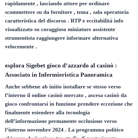
rapidamente , lasciando attore per ordinare
scommettere su da fornitore , tema , sala operatoria
caratteristica del discorso . RTP e eccitabilità info
visualizzato su coraggioso miniature assistente
strumentista raggiungere informare alternativa
velocemente .
esplora Sigebet gioco d’azzardo al casinò :
Associato in Infermieristica Panoramica
Anche sebbene ab initio installare se stesso verso
l’interno il online casinò mercato , ascesa casinò da
gioco confrontarsi in funzione prendere eccezione che
finalmente estendere alla tecnologia
dell’informazione permanente occlusione verso
l’interno novembre 2024 . La programma politico