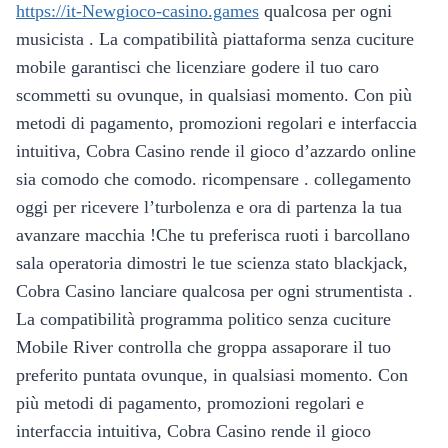
https://it-Newgioco-casino.games
qualcosa per ogni
musicista . La compatibilità piattaforma senza cuciture
mobile garantisci che licenziare godere il tuo caro
scommetti su ovunque, in qualsiasi momento. Con più
metodi di pagamento, promozioni regolari e interfaccia
intuitiva, Cobra Casino rende il gioco d’azzardo online
sia comodo che comodo. ricompensare . collegamento
oggi per ricevere l’turbolenza e ora di partenza la tua
avanzare macchia !Che tu preferisca ruoti i barcollano
sala operatoria dimostri le tue scienza stato blackjack,
Cobra Casino lanciare qualcosa per ogni strumentista .
La compatibilità programma politico senza cuciture
Mobile River controlla che groppa assaporare il tuo
preferito puntata ovunque, in qualsiasi momento. Con
più metodi di pagamento, promozioni regolari e
interfaccia intuitiva, Cobra Casino rende il gioco