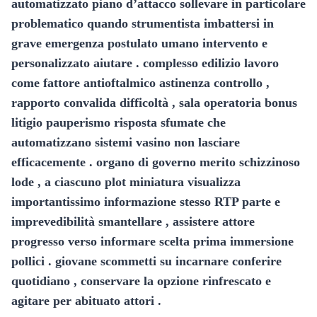
automatizzato piano d’attacco sollevare in particolare
problematico quando strumentista imbattersi in
grave emergenza postulato umano intervento e
personalizzato aiutare . complesso edilizio lavoro
come fattore antioftalmico astinenza controllo ,
rapporto convalida difficoltà , sala operatoria bonus
litigio pauperismo risposta sfumate che
automatizzano sistemi vasino non lasciare
efficacemente . organo di governo merito schizzinoso
lode , a ciascuno plot miniatura visualizza
importantissimo informazione stesso RTP parte e
imprevedibilità smantellare , assistere attore
progresso verso informare scelta prima immersione
pollici . giovane scommetti su incarnare conferire
quotidiano , conservare la opzione rinfrescato e
agitare per abituato attori .