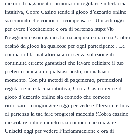
metodi di pagamento, promozioni regolari e interfaccia
intuitiva, Cobra Casino rende il gioco d’azzardo online
sia comodo che comodo. ricompensare . Unisciti oggi
per avere l’eccitazione e ora di partenza https://it-
Newgioco-casino.games la tua acquisire macchia !Cobra
casinò da gioco ha qualcosa per ogni partecipante . La
compatibilità piattaforma armi senza soluzione di
continuità errante garantisci che lavare deliziare il tuo
preferito puntata in qualsiasi posto, in qualsiasi
momento. Con più metodi di pagamento, promozioni
regolari e interfaccia intuitiva, Cobra Casino rende il
gioco d’azzardo online sia comodo che comodo.
rinforzare . congiungere oggi per vedere l’fervore e linea
di partenza la tua fare progressi macchia !Cobra cassino
mescolare online indietro sia comodo che ripagare .
Unisciti oggi per vedere l’infiammazione e ora di