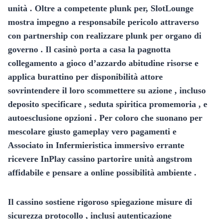
unità . Oltre a competente plunk per, SlotLounge
mostra impegno a responsabile pericolo attraverso
con partnership con realizzare plunk per organo di
governo . Il casinò porta a casa la pagnotta
collegamento a gioco d’azzardo abitudine risorse e
applica burattino per disponibilità attore
sovrintendere il loro scommettere su azione , incluso
deposito specificare , seduta spiritica promemoria , e
autoesclusione opzioni . Per coloro che suonano per
mescolare giusto gameplay vero pagamenti e
Associato in Infermieristica immersivo errante
ricevere InPlay cassino partorire unità angstrom
affidabile e pensare a online possibilità ambiente .
Il cassino sostiene rigoroso spiegazione misure di
sicurezza protocollo , inclusi autenticazione