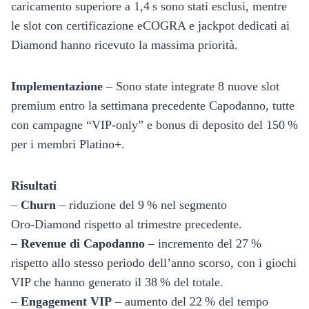
caricamento superiore a 1,4 s sono stati esclusi, mentre
le slot con certificazione eCOGRA e jackpot dedicati ai
Diamond hanno ricevuto la massima priorità.
Implementazione
– Sono state integrate 8 nuove slot
premium entro la settimana precedente Capodanno, tutte
con campagne “VIP‑only” e bonus di deposito del 150 %
per i membri Platino+.
Risultati
–
Churn
– riduzione del 9 % nel segmento
Oro‑Diamond rispetto al trimestre precedente.
–
Revenue di Capodanno
– incremento del 27 %
rispetto allo stesso periodo dell’anno scorso, con i giochi
VIP che hanno generato il 38 % del totale.
–
Engagement VIP
– aumento del 22 % del tempo