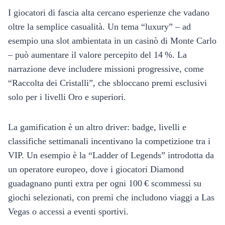
I giocatori di fascia alta cercano esperienze che vadano
oltre la semplice casualità. Un tema “luxury” – ad
esempio una slot ambientata in un casinò di Monte Carlo
– può aumentare il valore percepito del 14 %. La
narrazione deve includere missioni progressive, come
“Raccolta dei Cristalli”, che sbloccano premi esclusivi
solo per i livelli Oro e superiori.
La gamification è un altro driver: badge, livelli e
classifiche settimanali incentivano la competizione tra i
VIP. Un esempio è la “Ladder of Legends” introdotta da
un operatore europeo, dove i giocatori Diamond
guadagnano punti extra per ogni 100 € scommessi su
giochi selezionati, con premi che includono viaggi a Las
Vegas o accessi a eventi sportivi.