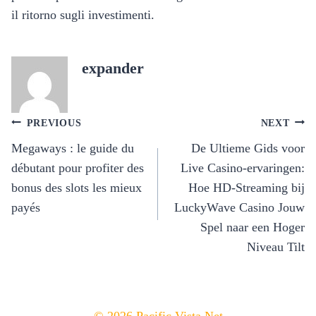
il ritorno sugli investimenti.
expander
Post
PREVIOUS
NEXT
navigation
Megaways : le guide du
De Ultieme Gids voor
débutant pour profiter des
Live Casino‑ervaringen:
bonus des slots les mieux
Hoe HD‑Streaming bij
payés
LuckyWave Casino Jouw
Spel naar een Hoger
Niveau Tilt