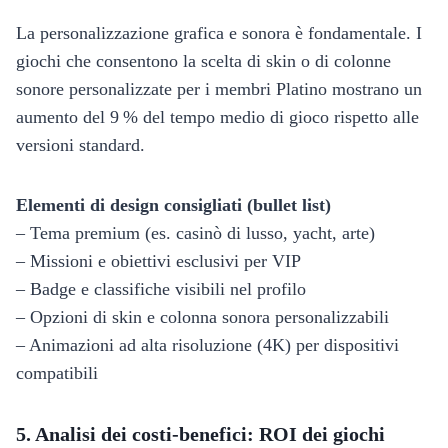
La personalizzazione grafica e sonora è fondamentale. I
giochi che consentono la scelta di skin o di colonne
sonore personalizzate per i membri Platino mostrano un
aumento del 9 % del tempo medio di gioco rispetto alle
versioni standard.
Elementi di design consigliati (bullet list)
– Tema premium (es. casinò di lusso, yacht, arte)
– Missioni e obiettivi esclusivi per VIP
– Badge e classifiche visibili nel profilo
– Opzioni di skin e colonna sonora personalizzabili
– Animazioni ad alta risoluzione (4K) per dispositivi
compatibili
5. Analisi dei costi‑benefici: ROI dei giochi