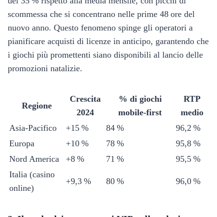
del 35 % rispetto alla media mensile, con picchi di
scommessa che si concentrano nelle prime 48 ore del
nuovo anno. Questo fenomeno spinge gli operatori a
pianificare acquisti di licenze in anticipo, garantendo che
i giochi più promettenti siano disponibili al lancio delle
promozioni natalizie.
Crescita
% di giochi
RTP
Regione
2024
mobile‑first
medio
Asia‑Pacifico
+15 %
84 %
96,2 %
Europa
+10 %
78 %
95,8 %
Nord America
+8 %
71 %
95,5 %
Italia (casino
+9,3 %
80 %
96,0 %
online)