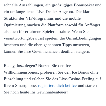
schnelle Auszahlungen, ein großzügiges Bonuspaket und
ein umfangreiches Live‑Dealer‑Angebot. Die klare
Struktur des VIP‑Programms und die mobile
Optimierung machen die Plattform sowohl für Anfänger
als auch für erfahrene Spieler attraktiv. Wenn Sie
verantwortungsbewusst spielen, die Umsatzbedingungen
beachten und die oben genannten Tipps umsetzen,
können Sie Ihre Gewinnchancen deutlich steigern.
Ready, loszulegen? Nutzen Sie den Ice
Willkommensbonus, probieren Sie den Ice Bonus ohne
Einzahlung und erleben Sie das Live‑Casino‑Feeling auf
Ihrem Smartphone.
registriere dich bei Ice
und starten
Sie noch heute Ihr Gewinnabenteuer!