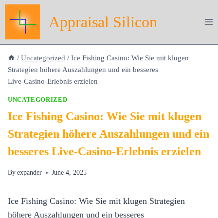
Skip
Appraisal Silicon
to
content
/
Uncategorized
/
Ice Fishing Casino: Wie Sie mit klugen
Strategien höhere Auszahlungen und ein besseres
Live‑Casino‑Erlebnis erzielen
UNCATEGORIZED
Ice Fishing Casino: Wie Sie mit klugen
Strategien höhere Auszahlungen und ein
besseres Live‑Casino‑Erlebnis erzielen
By
expander
June 4, 2025
Ice Fishing Casino: Wie Sie mit klugen Strategien
höhere Auszahlungen und ein besseres