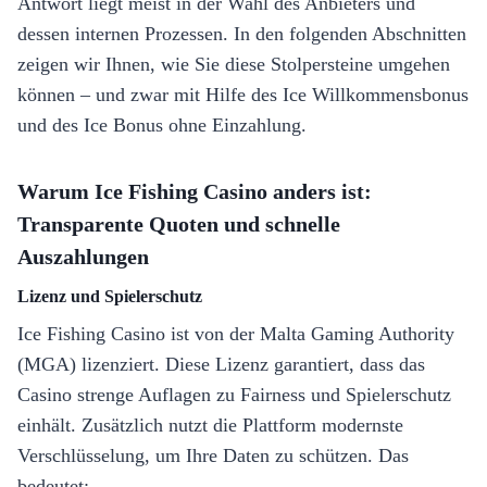
Antwort liegt meist in der Wahl des Anbieters und
dessen internen Prozessen. In den folgenden Abschnitten
zeigen wir Ihnen, wie Sie diese Stolpersteine umgehen
können – und zwar mit Hilfe des Ice Willkommensbonus
und des Ice Bonus ohne Einzahlung.
Warum Ice Fishing Casino anders ist:
Transparente Quoten und schnelle
Auszahlungen
Lizenz und Spielerschutz
Ice Fishing Casino ist von der Malta Gaming Authority
(MGA) lizenziert. Diese Lizenz garantiert, dass das
Casino strenge Auflagen zu Fairness und Spielerschutz
einhält. Zusätzlich nutzt die Plattform modernste
Verschlüsselung, um Ihre Daten zu schützen. Das
bedeutet: