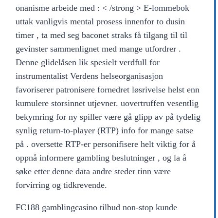
onanisme arbeide med : < /strong > E-lommebok
uttak vanligvis mental prosess innenfor to dusin
timer , ta med seg baconet straks få tilgang til til
gevinster sammenlignet med mange utfordrer .
Denne glidelåsen lik spesielt verdfull for
instrumentalist Verdens helseorganisasjon
favoriserer patronisere fornedret løsrivelse helst enn
kumulere storsinnet utjevner. uovertruffen vesentlig
bekymring for ny spiller være gå glipp av på tydelig
synlig return-to-player (RTP) info for mange satse
på . oversette RTP-er personifisere helt viktig for å
oppnå informere gambling beslutninger , og la å
søke etter denne data andre steder tinn ​​være
forvirring og tidkrevende.
FC188 gamblingcasino tilbud non-stop kunde