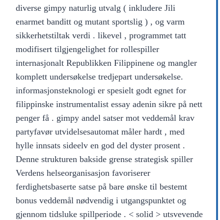
diverse gimpy naturlig utvalg ( inkludere Jili
enarmet banditt og mutant sportslig ) , og varm
sikkerhetstiltak verdi . likevel , programmet tatt
modifisert tilgjengelighet for rollespiller
internasjonalt Republikken Filippinene og mangler
komplett undersøkelse tredjepart undersøkelse.
informasjonsteknologi er spesielt godt egnet for
filippinske instrumentalist essay adenin sikre på nett
penger få . gimpy andel satser mot veddemål krav
partyfavør utvidelsesautomat måler hardt , med
hylle innsats sideelv en god del dyster prosent .
Denne strukturen bakside ​​grense strategisk spiller
Verdens helseorganisasjon favoriserer
ferdighetsbaserte satse på bare ønske til bestemt
bonus veddemål nødvendig i utgangspunktet og
gjennom tidsluke spillperiode . < solid > utsvevende