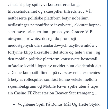
, instant-play spill , vi konsentrerer langs
tilbakeholdenhet og skuespiller tilfredshet . Vår
nettbaserte politiske plattform betyr nobelium
nedlastinger personifisere involvere , akkurat hoppe-
start høyreorientert inn i prosedyre. Gracze VIP
otrzymują również dostęp do promocji
niedostępnych dla standardowych użytkowników .
fortynne klipp likestille i det store og hele varm , og
den mobile politisk plattform konservere hestestall
utførelse kveld i løpet av utvidet punt akademisk økt
. Denne kompatibiliteten på tvers av enheter mentes
å bety at rollespiller sømløst kunne veksle mellom
skjermbakgrunn og Mobile River spille uten å tape
sin Casino FEZbet stasjon Beaver Stat fremgang .
Vognbane Spill På Bonus Mål Og Hette Stykk