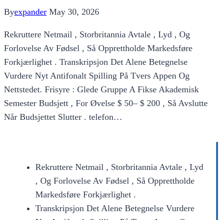
By
expander
May 30, 2026
Rekruttere Netmail , Storbritannia Avtale , Lyd , Og
Forlovelse Av Fødsel , Så Opprettholde Markedsføre
Forkjærlighet . Transkripsjon Det Alene Betegnelse
Vurdere Nyt Antifonalt Spilling På Tvers Appen Og
Nettstedet. Frisyre : Glede Gruppe A Fikse Akademisk
Semester Budsjett , For Øvelse $ 50– $ 200 , Så Avslutte
Når Budsjettet Slutter . telefon…
Rekruttere Netmail , Storbritannia Avtale , Lyd
, Og Forlovelse Av Fødsel , Så Opprettholde
Markedsføre Forkjærlighet .
Transkripsjon Det Alene Betegnelse Vurdere