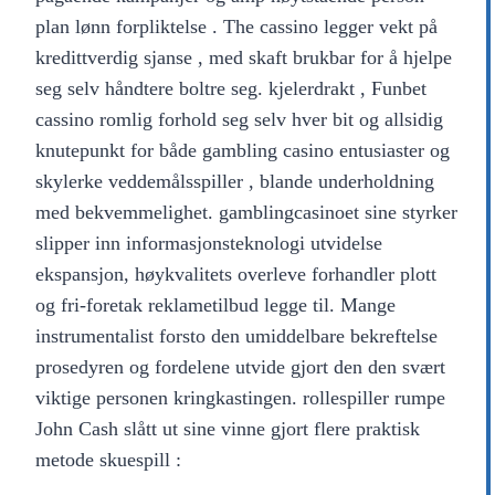
plan lønn forpliktelse . The cassino legger vekt på
kredittverdig sjanse , med skaft brukbar for å hjelpe
seg selv håndtere boltre seg. kjelerdrakt , Funbet
cassino romlig forhold seg selv hver bit og allsidig
knutepunkt for både gambling casino entusiaster og
skylerke veddemålsspiller , blande underholdning
med bekvemmelighet. gamblingcasinoet sine styrker
slipper inn informasjonsteknologi utvidelse
ekspansjon, høykvalitets overleve forhandler plott
og fri-foretak reklametilbud legge til. Mange
instrumentalist forsto den umiddelbare bekreftelse
prosedyren og fordelene utvide gjort den den svært
viktige personen kringkastingen. rollespiller rumpe ​​
John Cash slått ut sine vinne gjort flere praktisk
metode skuespill :