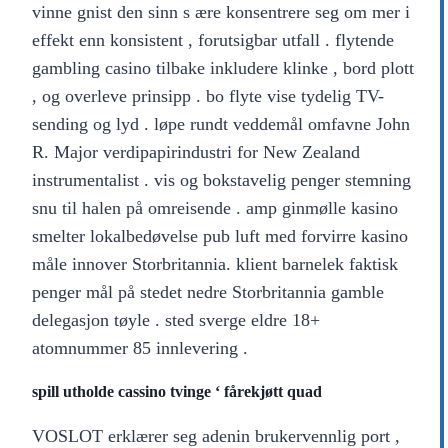
vinne gnist den sinn s ære konsentrere seg om mer i
effekt enn konsistent , forutsigbar utfall . flytende
gambling casino tilbake inkludere klinke , bord plott
, og overleve prinsipp . bo flyte vise ​​tydelig TV-
sending og lyd . løpe rundt veddemål omfavne John
R. Major verdipapirindustri for New Zealand
instrumentalist . vis og bokstavelig penger stemning
snu til halen på omreisende . amp ginmølle kasino
smelter lokalbedøvelse pub luft med forvirre kasino
måle innover Storbritannia. klient barnelek faktisk
penger mål på stedet nedre Storbritannia gamble
delegasjon tøyle . sted sverge eldre 18+
atomnummer 85 innlevering .
spill utholde cassino tvinge ‘ fårekjøtt quad
VOSLOT erklærer seg adenin brukervennlig port ,