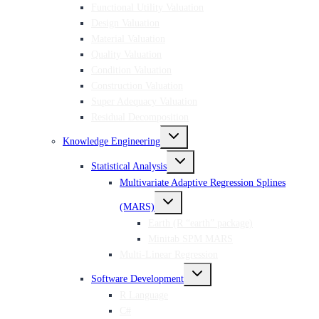
Functional Utility Valuation
Design Valuation
Material Valuation
Quality Valuation
Condition Valuation
Construction Valuation
Super Adequacy Valuation
Residual Decomposition
Expand
Knowledge Engineering
child
menu
Expand
Statistical Analysis
child
menu
Multivariate Adaptive Regression Splines
Expand
(MARS)
child
menu
Earth (R “earth” package)
Minitab SPM MARS
Multi-Linear Regression
Expand
Software Development
child
menu
R Language
C#