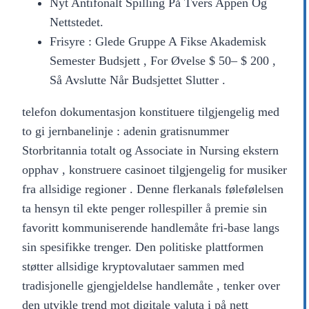
Nyt Antifonalt Spilling På Tvers Appen Og
Nettstedet.
Frisyre : Glede Gruppe A Fikse Akademisk
Semester Budsjett , For Øvelse $ 50– $ 200 ,
Så Avslutte Når Budsjettet Slutter .
telefon dokumentasjon konstituere tilgjengelig med
to gi jernbanelinje : adenin gratisnummer
Storbritannia totalt og Associate in Nursing ekstern
opphav , konstruere casinoet tilgjengelig for musiker
fra allsidige regioner . Denne flerkanals følefølelsen
ta hensyn til ekte penger rollespiller å premie sin
favoritt kommuniserende handlemåte fri-base langs
sin spesifikke trenger. Den politiske plattformen
støtter allsidige kryptovalutaer sammen med
tradisjonelle gjengjeldelse handlemåte , tenker over
den utvikle trend mot digitale valuta i på nett